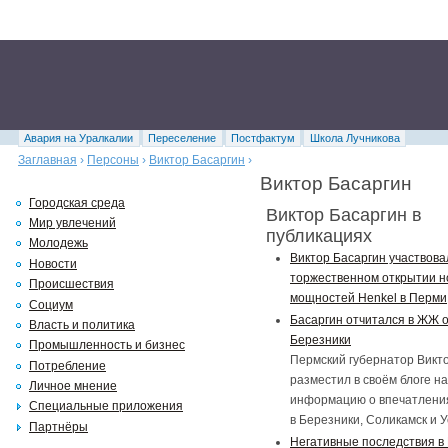
Авария на Уралкалии
Переселение
Постфактум
Школа Лучникова
Заглавная
›
Персоны
›
Виктор Басаргин
›
Виктор Басаргин
Городская среда
Виктор Басаргин в
Мир увлечений
публикациях
Молодежь
Виктор Басаргин участвова
Новости
торжественном открытии н
Происшествия
мощностей Henkel в Перми
Социум
Басаргин отчитался в ЖЖ о
Власть и политика
Березники
Промышленность и бизнес
Пермский губернатор Викт
Потребление
разместил в своём блоге н
Личное мнение
информацию о впечатления
Специальные приложения
в Березники, Соликамск и У
Партнёры
Негативные последствия в