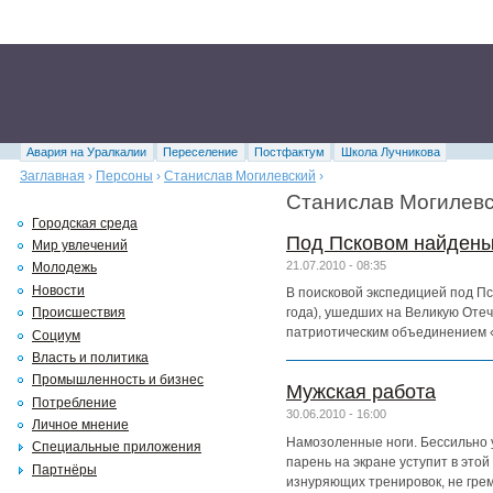
Авария на Уралкалии
Переселение
Постфактум
Школа Лучникова
Заглавная
›
Персоны
›
Станислав Могилевский
›
Станислав Могилевс
Городская среда
Под Псковом найдены 
Мир увлечений
21.07.2010 - 08:35
Молодежь
Новости
В поисковой экспедицией под П
года), ушедших на Великую Оте
Происшествия
патриотическим объединением 
Социум
Власть и политика
Промышленность и бизнес
Мужская работа
Потребление
30.06.2010 - 16:00
Личное мнение
Намозоленные ноги. Бессильно у
Специальные приложения
парень на экране уступит в этой
Партнёры
изнуряющих тренировок, не гре