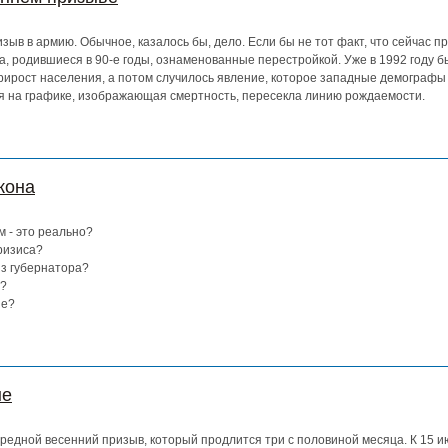
зыв в армию. Обычное, казалось бы, дело. Если бы не тот факт, что сейчас п
, родившиеся в 90-е годы, ознаменованные перестройкой. Уже в 1992 году б
ирост населения, а потом случилось явление, которое западные демографы
ия на графике, изображающая смертность, пересекла линию рождаемости.
кона
м - это реально?
кризиса?
из губернатора?
у?
ие?
не
ередной весенний призыв, который продлится три с половиной месяца. К 15 и