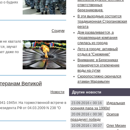
аз о буднях
ответственных
березниковцев.
В эти выходные состоится
традиционная Строгановская
регата
Социум
Дом разваливается, а
управляющая компания
м не хватало
слилась из города
ся, звучат
Лето в городе: активный
ает даже по
отдых в "Снежинке"
Внимание: в Березниках
планируется отключение
воды на сутки
Скоропостижно скончался
атаман Марамыгин
етеранам Великой
Другие новости
Новости
41-1945гг. На торжественной встрече в
23.09.2016 г. 00:16
Идеальная
езидента РФ от 04.03.2009 N 238 "О
осенняя пара за 1990р!
20.09.2016 г. 00:38
Осипов
празднует победу
10.09.2016 г. 00:07
Олег Мизин