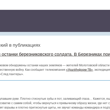
кий в публикациях
останки березниковского солдата. В Березниках по
сковом обнаружены останки наших земляков — жителей Молотовской области 
чественную войну. Как сообщает телекомпания
«УралИнформ-ТВ»
, экспедици
«След пантеры».
павшие руки. Плотно стиснутые зубы и пот, заливающий глаза… Кажется, ещ
 схватке с самим собой, чтобы вернуться к привычному образу жизни, где нет 
мят взрывы и плотно притиснутые щиты, не звучат команды командира и по