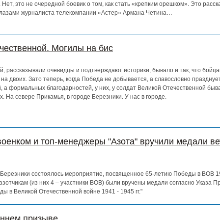
Нет, это не очередной боевик о том, как стать «крепким орешком». Это расск
глазами журналиста телекомпании «Астер» Армана Четина…
чественной. Могилы на бис
, рассказывали очевидцы и подтверждают историки, бывало и так, что бойца
на двоих. Зато теперь, когда Победа не добывается, а славословно празднует
 а формальных благодарностей, у них, у солдат Великой Отечественной быв
х. На севере Прикамья, в городе Березники. У нас в городе.
военком и топ-менеджеры "Азота" вручили медали в
 Березники состоялось мероприятие, посвященное 65-летию Победы в ВОВ 19
зотчикам (из них 4 – участники ВОВ) были вручены медали согласно Указа Пр
ы в Великой Отечественной войне 1941 - 1945 гг."
еннем призыве