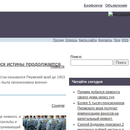
Берфорум
Объявления
Погода
Опросы
Карта сайта
Контакты
Теги
RSS
Поиск:
иск истины продолжается
Новости
(так назывался Пермский край до 1953
Читайте сегодня
я была организована военно-
Пермяк добился ремонта
своего дома через суд
Более 5 тысяч пенсионеров
Социум
Пермского края получат
компенсацию взносов на
е немного, и
капитальный ремонт.
стрельбы и
Сергей Будалин присвоил 2
дтрунивающий
миллиона рублей честных и