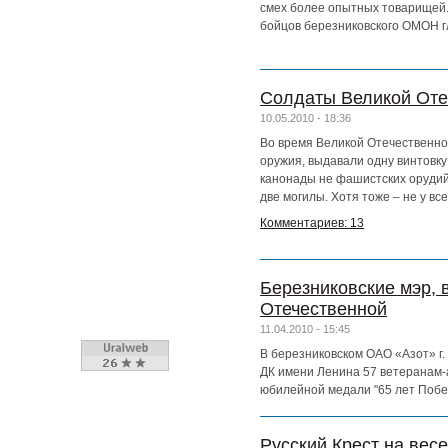
смех более опытных товарищей. 
бойцов березниковского ОМОН 
Солдаты Великой Оте
10.05.2010 - 18:36
Во время Великой Отечественной
оружия, выдавали одну винтовку 
канонады не фашистских орудий,
две могилы. Хотя тоже – не у все
Комментариев: 13
Березниковские мэр, 
Отечественной
11.04.2010 - 15:45
В березниковском ОАО «Азот» г.
ДК имени Ленина 57 ветеранам-а
юбилейной медали "65 лет Побед
Русский Крест на вес