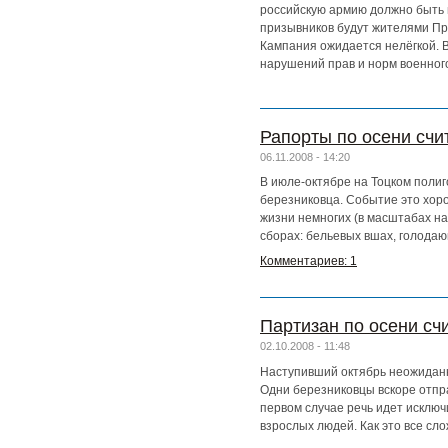
российскую армию должно быть п
призывников будут жителями Пр
Кампания ожидается нелёгкой. В
нарушений прав и норм военног
Рапорты по осени счи
06.11.2008 - 14:20
В июле-октябре на Тоцком поли
березниковца. Событие это хоро
жизни немногих (в масштабах на
сборах: бельевых вшах, голодаю
Комментариев: 1
Партизан по осени сч
02.10.2008 - 11:48
Наступивший октябрь неожиданно
Одни березниковцы вскоре отправ
первом случае речь идет исключ
взрослых людей. Как это все сл