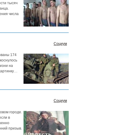
ести тысяч
анца.
ения числа
Социум
званы 174
 коснулось
изни на
 картинку…
Социум
овом городе.
если в
шенно
нний призыв.