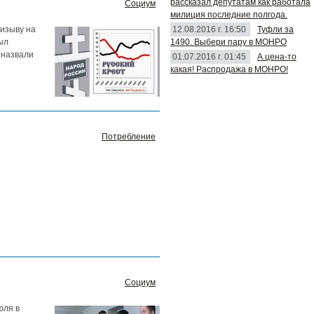
рассказал депутатам как работала
Социум
милиция последние полгода.
12.08.2016 г. 16:50
Туфли за
ризыву на
1490. Выбери пару в МОНРО
ыл
 назвали
01.07.2016 г. 01:45
А цена-то
какая! Распродажа в МОНРО!
Потребление
Социум
юля в