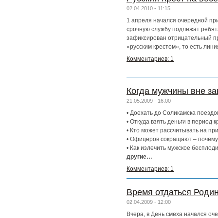
02.04.2010 - 11:15
1 апреля начался очередной при
срочную службу подлежат ребята
зафиксирован отрицательный пр
«русским крестом», то есть лин
Комментариев: 1
Когда мужчины вне за
21.05.2009 - 16:00
• Доехать до Соликамска поездо
• Откуда взять деньги в период 
• Кто может рассчитывать на пр
• Офицеров сокращают – почем
• Как излечить мужское бесплод
другие…
Комментариев: 1
Время отдаться Роди
02.04.2009 - 12:00
Вчера, в День смеха начался оч