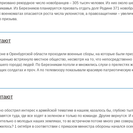
ризвано рекордное число новобранцев – 305 тысяч человек. Из них около ш
икамья. Из Березников планируется призвать отдать долг Родине 371 новобр
 военкоматах опасаются роста числа уклонистов, а правозащитники – увелич
о призыва.
тают
гоне в Оренбургской области проходили военные сборы, на которые были при
шенько встряхнуло местное общество, несмотря на то, что непосредственно
шего города) людей. По Березникам ползли и множились слухи о прелестях ж
щих солдатах и проч. А по телевизору показывали красивую патриотическую
итают
 обострил интерес к армейской тематике в нашем, казалось бы, глубоко тыл
ятся туда, где все ходят в зеленом и только по команде. Другие вернутся. И 
ительно о молодых наших земляках, то во встречном потоке много уже совер
ожилось? 1 октября в соответствии с приказом министра обороны начался осе