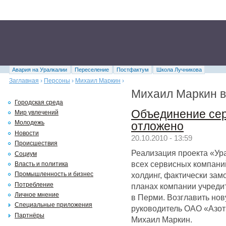
Авария на Уралкалии
Переселение
Постфактум
Школа Лучникова
Заглавная
›
Персоны
›
Михаил Маркин
›
Михаил Маркин в
Городская среда
Объединение сер
Мир увлечений
Молодежь
отложено
Новости
20.10.2010 - 13:59
Происшествия
Реализация проекта «У
Социум
всех сервисных компан
Власть и политика
холдинг, фактически за
Промышленность и бизнес
Потребление
планах компании учреди
Личное мнение
в Перми. Возглавить но
Специальные приложения
руководитель ОАО «Азо
Партнёры
Михаил Маркин.