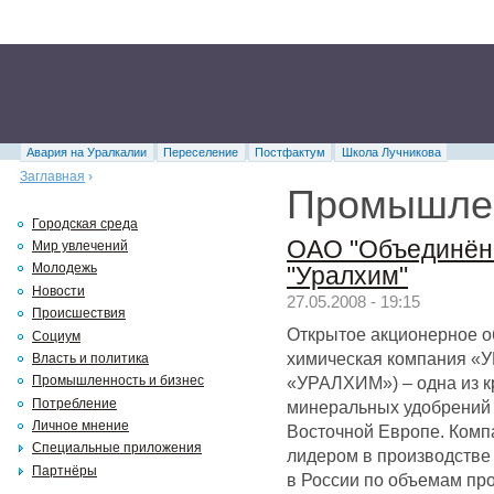
Авария на Уралкалии
Переселение
Постфактум
Школа Лучникова
Заглавная
›
Промышле
Городская среда
ОАО "Объединён
Мир увлечений
Молодежь
"Уралхим"
Новости
27.05.2008 - 19:15
Происшествия
Открытое акционерное 
Социум
химическая компания 
Власть и политика
«УРАЛХИМ») – одна из к
Промышленность и бизнес
Потребление
минеральных удобрений 
Личное мнение
Восточной Европе. Комп
Специальные приложения
лидером в производстве
Партнёры
в России по объемам про