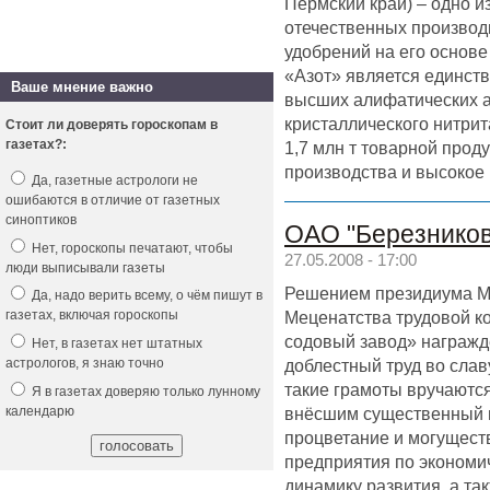
Пермский край) – одно и
отечественных производ
удобрений на его основе
«Азот» является единст
Ваше мнение важно
высших алифатических а
кристаллического нитрит
Стоит ли доверять гороскопам в
газетах?:
1,7 млн т товарной прод
производства и высокое 
Да, газетные астрологи не
ошибаются в отличие от газетных
синоптиков
ОАО "Березников
Нет, гороскопы печатают, чтобы
27.05.2008 - 17:00
люди выписывали газеты
Решением президиума М
Да, надо верить всему, о чём пишут в
Меценатства трудовой к
газетах, включая гороскопы
содовый завод» награжд
Нет, в газетах нет штатных
доблестный труд во слав
астрологов, я знаю точно
такие грамоты вручаютс
Я в газетах доверяю только лунному
внёсшим существенный в
календарю
процветание и могущест
предприятия по экономи
динамику развития, а та