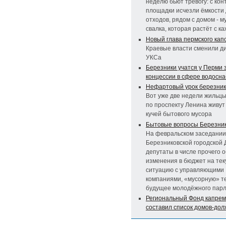
неделю бьют тревогу: с ко
площадки исчезли ёмкости
отходов, рядом с домом - 
свалка, которая растёт с к
Новый глава пермского кап
Краевые власти сменили д
УКСа
Березники учатся у Перми 
концессии в сфере водосн
Нефартовый урок березни
Вот уже две недели жильц
по проспекту Ленина живут
кучей бытового мусора
Бытовые вопросы Березни
На февральском заседании
Березниковской городской
депутаты в числе прочего 
изменения в бюджет на тек
ситуацию с управляющими
компаниями, «мусорную» те
будущее молодёжного пар
Региональный Фонд капре
составил список домов-дол