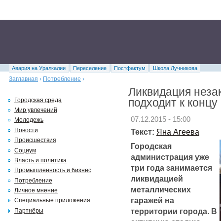
Авария на Уралкалии
Переселение
Постфактум
Школа Лучникова
Заглавная
›
Потребление
›
Ликвидация неза
подходит к концу
Городская среда
Мир увлечений
07.12.2015 - 15:00
Молодежь
Новости
Текст:
Яна Агеева
Происшествия
Городская
Социум
администрация уже
Власть и политика
три года занимается
Промышленность и бизнес
ликвидацией
Потребление
металлических
Личное мнение
гаражей на
Специальные приложения
территории города. В
Партнёры