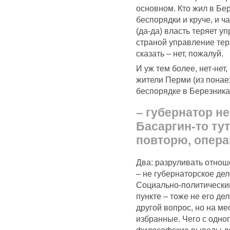
основном. Кто жил в Бер
беспорядки и круче, и ч
(да-да) власть теряет уп
страной управление тер
сказать – нет, пожалуй.
И уж тем более, нет-нет,
жители Перми (из понае
беспорядке в Березника
– губернатор н
Басаргин-то ту
повторю, операц
Два: разруливать отно
– не губернаторское дело
Социально-политически
пункте – тоже не его д
другой вопрос, но на ме
избранные. Чего с одно