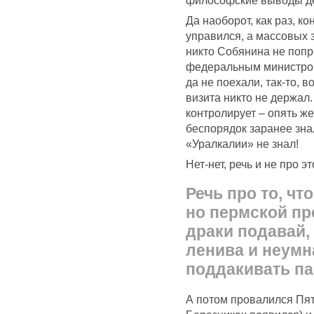
философские выводы дел
Да наоборот, как раз, к
управился, а массовых 
никто Собянина не попре
федеральным министром
да не поехали, так-то, 
визита никто не держал.
контролирует – опять же
беспорядок заранее зна
«Уралкалии» не знал!
Нет-нет, речь и не про эт
Речь про то, чт
но пермской пр
драки подавай,
ленива и неумн
поддакивать па
А потом провалился Пят