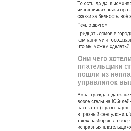
То есть, да-да, высмеив
чиновничьих речей про а
сказки за бедность, всё
Речь о другом.
Тридцать домов в горо
компаниями и городская
что мы можем сделать?
Они чего хотел
плательщики сг
пошли из непла
управлялок вы
Вона, граждан, даже н
возле стелы на Юбилейн
рассказов) «разговари
в грязный снег уложил.
таких разборок в городе
исправных плательщиков