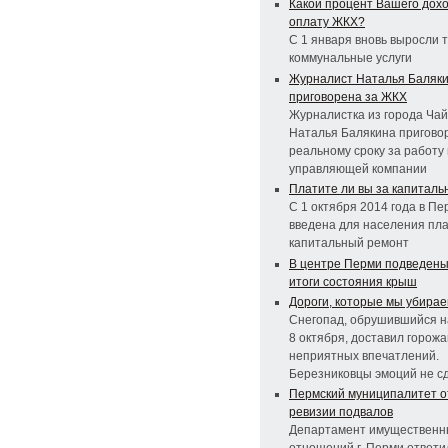
Какой процент Вашего дохо
оплату ЖКХ?
С 1 января вновь выросли 
коммунальные услуги
Журналист Наталья Баляк
приговорена за ЖКХ
Журналистка из города Чай
Наталья Балякина пригово
реальному сроку за работу 
управляющей компании
Платите ли вы за капитал
С 1 октября 2014 года в Пе
введена для населения пла
капитальный ремонт
В центре Перми подведен
итоги состояния крыш
Дороги, которые мы убира
Снегопад, обрушившийся н
8 октября, доставил горож
неприятных впечатлений.
Березниковцы эмоций не с
Пермский муниципалитет о
ревизии подвалов
Департамент имущественн