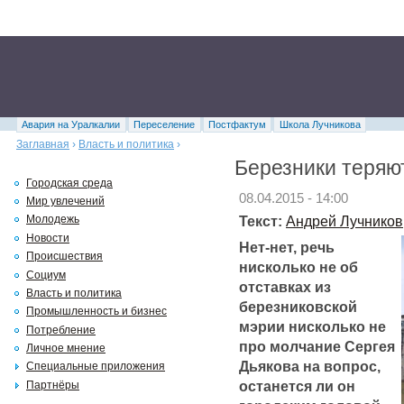
Авария на Уралкалии
Переселение
Постфактум
Школа Лучникова
Заглавная
›
Власть и политика
›
Березники теряю
Городская среда
08.04.2015 - 14:00
Мир увлечений
Текст:
Андрей Лучников
Молодежь
Новости
Нет-нет, речь
Происшествия
нисколько не об
Социум
отставках из
Власть и политика
березниковской
Промышленность и бизнес
мэрии нисколько не
Потребление
про молчание Сергея
Личное мнение
Дьякова на вопрос,
Специальные приложения
останется ли он
Партнёры