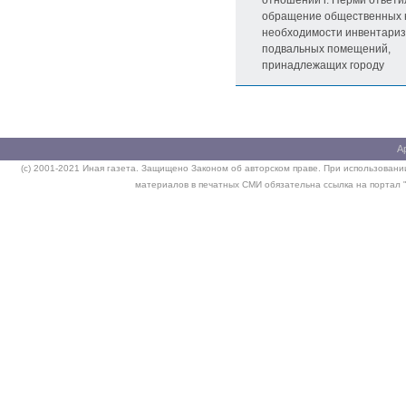
отношений г. Перми ответи
обращение общественных 
необходимости инвентари
подвальных помещений,
принадлежащих городу
А
(c) 2001-2021 Иная газета. Защищено Законом об авторском праве. При использовании
материалов в печатных СМИ обязательна ссылка на портал