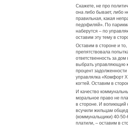
Скажете, не про политич
она либо бывает, либо н
правильная, какая непра
педофиляй». По парикма
наберутся – по управля
оставим эту тему в стор
Оставим в стороне и то
препятствовала попытка
ответственность за дом 
выбрать управляющую к
процент задолженности 
управлялка «Комфорт Х
когтей. Оставим в сторон
И качество коммунальны
моральное право не пла
в стороне. И вопиющий 
всучили жильцам общед
(коммунальщики) 40-50-
платили, – оставим в ст