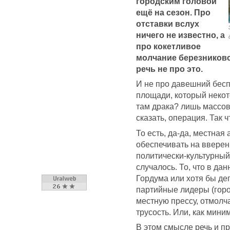
городским головой
ещё на сезон. Про
отставки вслух
ничего не известно, а
про кокетливое
молчание березниковс
речь не про это.
И не про давешний бесп
площади, который неко
там драка? лишь массо
сказать, операция. Так чт
То есть, да-да, местна
обеспечивать на вверен
политически-культурный
случалось. То, что в да
Гордума или хотя бы де
партийные лидеры (горо
местную прессу, отмолч
трусость. Или, как мини
В этом смысле речь и пр