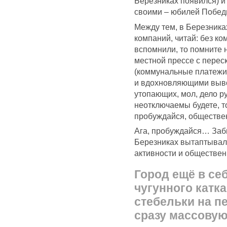
Березниках появился) и 
своими – юбилей Победы
Между тем, в Березника
компаний, читай: без к
вспомнили, то помните 
местной прессе с перес
(коммунальные платежи н
и вдохновляющими выво
утопающих, мол, дело р
неотключаемы будете, т
пробуждайся, обществен
Ага, пробуждайся… Забы
Березниках вытаптывал
активности и обществен
Город ещё в се
чугунного катк
стебельки на п
сразу массову