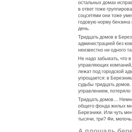
остальных домах испра
в ответ тоже группирова
соцсетями они тоже уме
годовую норму бензина 
день.
Тридцать домов в Бере
администрацией без ко
неизвестно ни одного та
Не надо забывать, что 
управляющих компаний,
лежат под городской ад
упрощается: в Березник
судьбы тридцать домов. 
управлением, потеряло
Тридцать домов… Немног
общего фонда жилых мн
Березники. Или чуть ме
тысячи, три? Фи, мелочь
А площадь бере