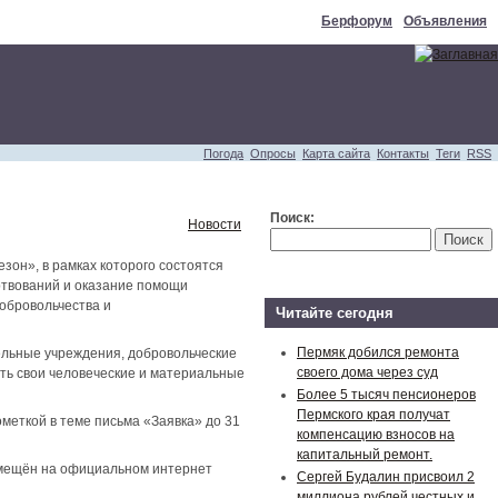
Берфорум
Объявления
Погода
Опросы
Карта сайта
Контакты
Теги
RSS
Поиск:
Новости
зон», в рамках которого состоятся
ртвований и оказание помощи
обровольчества и
Читайте сегодня
Пермяк добился ремонта
ельные учреждения, добровольческие
своего дома через суд
ать свои человеческие и материальные
Более 5 тысяч пенсионеров
Пермского края получат
ометкой в теме письма «Заявка» до 31
компенсацию взносов на
капитальный ремонт.
змещён на официальном интернет
Сергей Будалин присвоил 2
миллиона рублей честных и