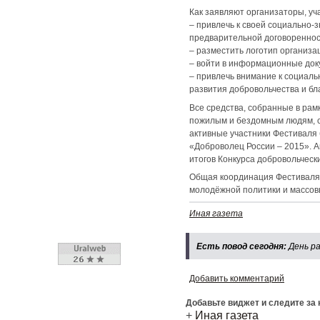
Как заявляют организаторы, уч
– привлечь к своей социально-
предварительной договореннос
– разместить логотип организ
– войти в информационные до
– привлечь внимание к социал
развития добровольчества и бл
Все средства, собранные в ра
пожилым и бездомным людям, с
активные участники Фестиваля
«Доброволец России – 2015». 
итогов Конкурса добровольческ
Общая координация Фестиваля 
молодёжной политики и массов
Иная газета
Есть повод сегодня:
День р
Добавить комментарий
Добавьте виджет и следите за
+
Иная газета