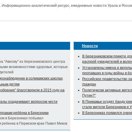
и. Информационно-аналитический ресурс, ежедневные новости Урала и Росси
Новости
В березниковском приюте дл
а "Ависму" из березниковского центра
распрей учредителей и воло
ными возможностями здоровья, которые
Установлены имена и могилы
одителей
пропавших в годы войны в бо
деонаблюдение в соликамских школах
Российское правительство з
ьным детям
граждан
брения" благотворили в 2015 году на
Политически активные жител
Путин?"
уалы озадачивают вопросом чести
В Прикамье осудят банду ри
стали жители Березников и 
правам ребёнка в Березники
В Березниках появился очер
том в Березниках побывал
 ребенка в Пермском крае Павел Миков