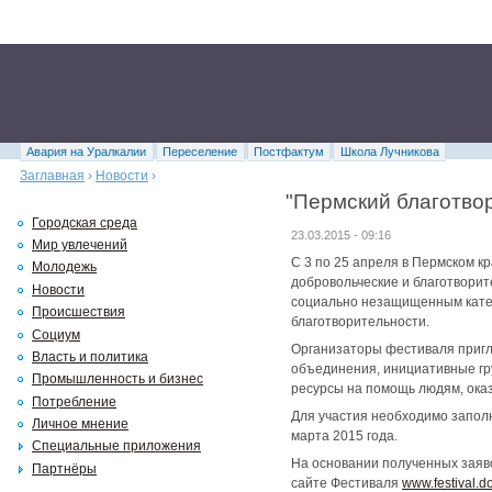
Авария на Уралкалии
Переселение
Постфактум
Школа Лучникова
Заглавная
›
Новости
›
"Пермский благотво
Городская среда
23.03.2015 - 09:16
Мир увлечений
С 3 по 25 апреля в Пермском к
Молодежь
добровольческие и благотвори
Новости
социально незащищенным катего
Происшествия
благотворительности.
Социум
Организаторы фестиваля пригл
Власть и политика
объединения, инициативные гру
Промышленность и бизнес
ресурсы на помощь людям, ока
Потребление
Для участия необходимо заполн
Личное мнение
марта 2015 года.
Специальные приложения
На основании полученных заяв
Партнёры
сайте Фестиваля
www.festival.d