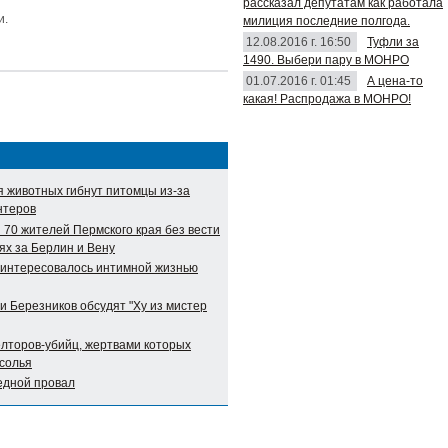
рассказал депутатам как работала
и.
милиция последние полгода.
12.08.2016 г. 16:50
Туфли за
1490. Выбери пару в МОНРО
01.07.2016 г. 01:45
А цена-то
какая! Распродажа в МОНРО!
я животных гибнут питомцы из-за
нтеров
 70 жителей Пермского края без вести
ях за Берлин и Вену
аинтересовалось интимной жизнью
и Березников обсудят "Ху из мистер
елторов-убийц, жертвами которых
Усолья
едной провал