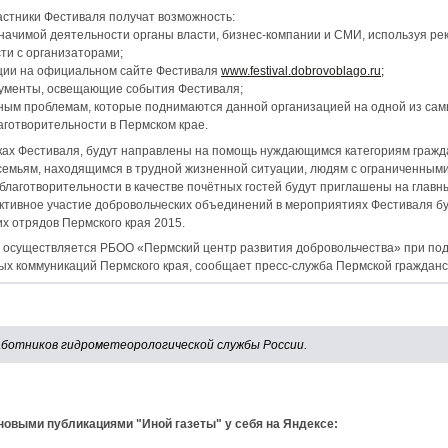
астники Фестиваля получат возможность:
значимой деятельности органы власти, бизнес-компании и СМИ, используя р
ти с организаторами;
ации на официальном сайте Фестиваля
www.festival.dobrovoblago.ru;
кументы, освещающие события Фестиваля;
ьным проблемам, которые поднимаются данной организацией на одной из сам
аготворительности в Пермском крае.
мках Фестиваля, будут направлены на помощь нуждающимся категориям гражд
емьям, находящимся в трудной жизненной ситуации, людям с ограниченными
 благотворительности в качестве почётных гостей будут приглашены на гла
Активное участие добровольческих объединений в мероприятиях Фестиваля б
их отрядов Пермского края 2015.
осуществляется РБОО «Пермский центр развития добровольчества» при под
ых коммуникаций Пермского края, сообщает пресс-служба Пермской гражданс
аботников гидрометеорологической службы России.
 новыми публикациями "Иной газеты" у себя на Яндексе: