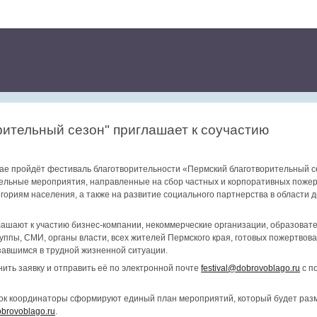
рительный сезон" приглашает к соучастию
рае пройдёт фестиваль благотворительности «Пермский благотворительный се
тельные мероприятия, направленные на сбор частных и корпоративных поже
риям населения, а также на развитие социального партнерства в области д
ашают к участию бизнес-компании, некоммерческие организации, образоват
ппы, СМИ, органы власти, всех жителей Пермского края, готовых пожертвов
завшимся в трудной жизненной ситуации.
ить заявку и отправить её по электронной почте
festival@dobrovoblago.ru
с п
ок координаторы сформируют единый план мероприятий, который будет ра
obrovoblago.ru
.