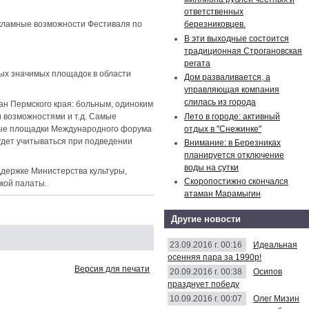
ответственных
екламные возможности Фестиваля по
березниковцев.
В эти выходные состоится
традиционная Строгановская
регата
ых значимых площадок в области
Дом разваливается, а
управляющая компания
слилась из города
ан Пермского края: больным, одиноким
Лето в городе: активный
 возможностями и т.д. Самые
отдых в "Снежинке"
вные площадки Международного форума
удет учитываться при подведении
Внимание: в Березниках
планируется отключение
воды на сутки
держке Министерства культуры,
Скоропостижно скончался
кой палаты.
атаман Марамыгин
Другие новости
23.09.2016 г. 00:16
Идеальная
осенняя пара за 1990р!
Версия для печати
20.09.2016 г. 00:38
Осипов
празднует победу
10.09.2016 г. 00:07
Олег Мизин