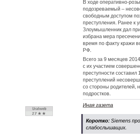
В ходе оперативно-роз
подозреваемый – несове
свободным доступом пох
преступления. Ранее к 
Злоумышленник дал при
избрана мера пресечени
время по факту кражи во
РФ.
Всего за 9 месяцев 201
с их участием совершен
преступности составил
преступлений несоверш
со стороны родителей, 
подростков.
Иная газета
Коротко:
Siemens про
слабослышащих.