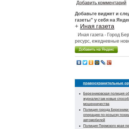
Добавить комментарий
Добавьте виджет и сл
газеты" у себя на Янде
+
Иная газета
Иная газета - Город Б
ресурс, ежедневные ново
правоохранительные о
Березниковская полиция о
журналистам новые спосо
мошенничества
Полиция города Березники
операцию по розыску пох
автомобилей
Полиция Пермского края п