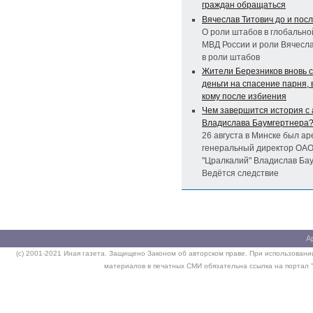
граждан обращаться
Вячеслав Титович до и пос
О роли штабов в глобально
МВД России и роли Вячесл
в роли штабов
Жители Березников вновь 
деньги на спасение парня, 
кому после избиения
Чем завершится история с
Владислава Баумгертнера
26 августа в Минске был а
генеральный директор ОА
"Цралкалий" Владислав Бау
Ведётся следствие
А
(c) 2001-2021 Иная газета. Защищено Законом об авторском праве. При использовании
материалов в печатных СМИ обязательна ссылка на портал