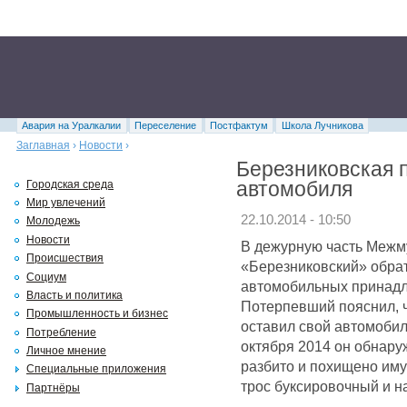
Авария на Уралкалии
Переселение
Постфактум
Школа Лучникова
Заглавная
›
Новости
›
Березниковская 
автомобиля
Городская среда
Мир увлечений
22.10.2014 - 10:50
Молодежь
Новости
В дежурную часть Межм
Происшествия
«Березниковский» обрат
Социум
автомобильных принадл
Власть и политика
Потерпевший пояснил, ч
Промышленность и бизнес
оставил свой автомобил
Потребление
октября 2014 он обнару
Личное мнение
разбито и похищено иму
Специальные приложения
трос буксировочный и н
Партнёры