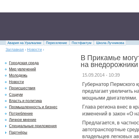
Авария на Уралкалии
Переселение
Постфактум
Школа Лучникова
Заглавная
›
Новости
›
В Прикамье могу
на внедорожники
Городская среда
Мир увлечений
15.09.2014 - 10:39
Молодежь
Новости
Губернатор Пермского к
Происшествия
предлагает увеличить н
Социум
мощными двигателями.
Власть и политика
Глава региона внес в к
Промышленность и бизнес
изменений в закон «О н
Потребление
Личное мнение
Предлагается, в частнос
Специальные приложения
автотранспортные сред
Партнёры
владельцев легковых а