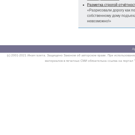
Разметка строгой отчётнос
«Разрисовали дорогу как по
собственному дому подъех
невозможно!»
А
(c) 2001-2021 Иная газета. Защищено Законом об авторском праве. При использовании
материалов в печатных СМИ обязательна ссылка на портал