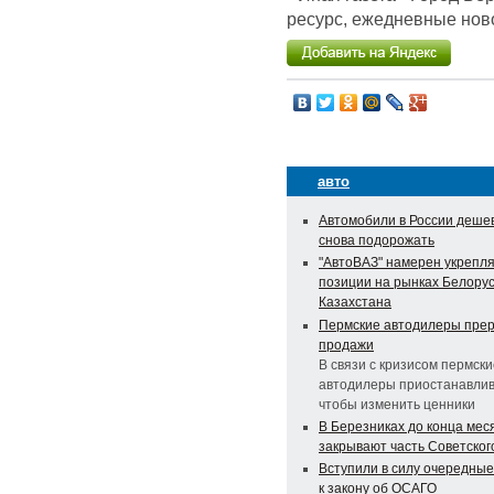
ресурс, ежедневные ново
авто
Автомобили в России деше
снова подорожать
"АвтоВАЗ" намерен укрепля
позиции на рынках Белорус
Казахстана
Пермские автодилеры пре
продажи
В связи с кризисом пермски
автодилеры приостанавлив
чтобы изменить ценники
В Березниках до конца мес
закрывают часть Советског
Вступили в силу очередны
к закону об ОСАГО