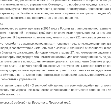
и и автоматического управления. Очевидно, что профессия кандидата в конт
же есть нужда в медиках, психологах, юристах, поэтому стать профессионал
итарных вузов. Тем березниковцам, кто хочет служить по контракту, следует о
краевой военкомат, где принимается итоговое решение.
А»
кже, что во время призыва в 2014 году в России запланировано поставить «п
ысяч – в осенний. Пермский край план по срочникам перевыполнил на 130 чело
бранцев. В Березниках по плану подлежали призыву 221 человек, а уехали слу
у от службы на законных основаниях, – поясняет начальник отделения призы
нваря, в соответствии с изменениями в Законе «О воинской обязанности и во
 билета не служившим. Молодым людям старше 27 лет, которые не служили в
и эксперты подтвердят, что никаких оснований для освобождения не было, ук
, в том числе и в правоохранительные органы, с таким волчьим билетом устро
тают брать на работу людей, почестному отслуживших. Согласно этим же по
или вуз, предоставят преимущественное право поступления на государственн
а обучение не только по дополнительным профессиональным программам, н
 экономики и управления.
нятые поправки к ФЗ «О воинской обязанности и военной службе» не только 
твовать формирова нию в обществе «обоснованно негативного отношения к л
 обязанности».
ковский рабочий» (г. Березники, Пермский край)