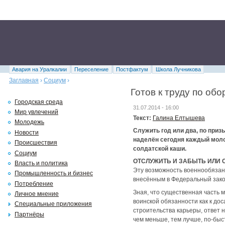
Авария на Уралкалии
Переселение
Постфактум
Школа Лучникова
Заглавная
›
Социум
›
Готов к труду по об
Городская среда
31.07.2014 - 16:00
Мир увлечений
Текст:
Галина Елтышева
Молодежь
Служить год или два, по приз
Новости
наделён сегодня каждый моло
Происшествия
солдатской каши.
Социум
ОТСЛУЖИТЬ И ЗАБЫТЬ ИЛИ 
Власть и политика
Эту возможность военнообязан
Промышленность и бизнес
внесённым в Федеральный зако
Потребление
Зная, что существенная часть 
Личное мнение
воинской обязанности как к до
Специальные приложения
строительства карьеры, ответ н
Партнёры
чем меньше, тем лучше, по-быс