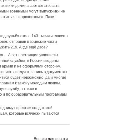
рактники должна соответствовать
ьными военными могут выпускники не
братиться в горвоенкомат. Пакет
од ружьё» около 143 тысяч человек в
век, отправив в воинские части
жить 219. А где ещё двое?
ва. – А вот настоящие уклонисты
енной службе», в России введены
 армии и не оформляли отсрочку,
лонисты получат запись в документах:
иться будет невозможно, да и многие
правкам к закону молодым людям,
ую службу, а также в
о и по образовательным программам
поднимут престиж солдатской
ицам, которые всячески пытаются
Версия для печати