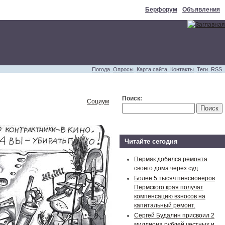
Берфорум
Объявления
Погода
Опросы
Карта сайта
Контакты
Теги
RSS
Поиск:
Социум
Читайте сегодня
Пермяк добился ремонта
своего дома через суд
Более 5 тысяч пенсионеров
Пермского края получат
компенсацию взносов на
капитальный ремонт.
Сергей Будалин присвоил 2
миллиона рублей честных и