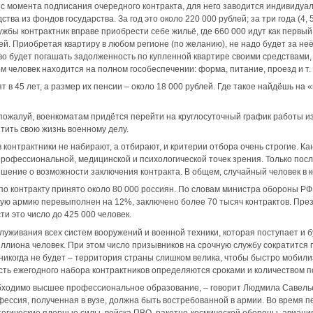
с момента подписания очередного контракта, для него заводится индивидуа
ва из фондов государства. За год это около 220 000 рублей; за три года (4, 5
ужбы контрактник вправе приобрести себе жильё, где 660 000 идут как первый
й. Приобретая квартиру в любом регионе (по желанию), не надо будет за неё
о будет погашать задолженность по купленной квартире своими средствами, 
ом человек находится на полном гособеспечении: форма, питание, проезд и т. 
 в 45 лет, а размер их пенсии – около 18 000 рублей. Где такое найдёшь на 
, пожалуй, военкоматам придётся перейти на круглосуточный график работы из
тить свою жизнь военному делу.
 в контрактники не набирают, а отбирают, и критерии отбора очень строгие. 
рофессиональной, медицинской и психологической точек зрения. Только посл
ение о возможности заключения контракта. В общем, случайный человек в к
 по контракту принято около 80 000 россиян. По словам министра обороны РФ
ую армию перевыполнен на 12%, заключено более 70 тысяч контрактов. Пре
ти это число до 425 000 человек.
уживания всех систем вооружений и военной техники, которая поступает и бу
ллиона человек. При этом число призывников на срочную службу сократится
никогда не будет – территория страны слишком велика, чтобы быстро мобили
ть ежегодного набора контрактников определяются сроками и количеством п
обходимо высшее профессиональное образование, – говорит Людмила Савель
офессия, полученная в вузе, должна быть востребованной в армии. Во время 
егические ядерные силы, войска ПВО, ракетно-космической обороны, авиаци