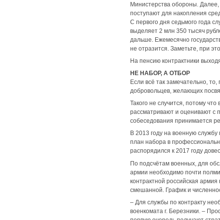
Министерства обороны. Далее, 
поступают для накопления средст
С первого дня седьмого года сл
выделяет 2 млн 350 тысяч рубле
дальше. Ежемесячно государств
не отразится. Заметьте, при эт
На пенсию контрактники выходят
НЕ НАБОР, А ОТБОР
Если всё так замечательно, то
добровольцев, желающих посвя
Такого не случится, потому что
рассматривают и оценивают с п
собеседования принимается реш
В 2013 году на военную службу
план набора в профессиональн
распорядился к 2017 году довес
По подсчётам военных, для обсл
армии необходимо почти полми
контрактной российская армия 
смешанной. График и численнос
– Для службы по контракту не
военкомата г. Березники. – Пр
первую очередь получают страт