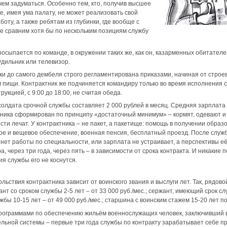
чем задуматься. Особенно тем, кто, получив высшее
, имея ума палату, не может реализовать свой
оту, а также ребятам из глубинки, где вообще с
е сравним хотя бы по нескольким позициям службу
сыпается по команде, в окружении таких же, как он, казарменных обитателе
будильник или телевизор.
тки до самого дембеля строго регламентирована приказами, начиная от строев
 пищи. Контрактник же подчиняется командиру только во время исполнения 
кцией, с 9:00 до 18:00, не считая обеда.
солдата срочной службы составляет 2 000 рублей в месяц. Средняя зарплата 
ника сформирован по принципу «достаточный минимум» – кормят, одевают и 
сти лечат. У контрактника – не пакет, а пакетище: помощь в получении обр
ое и вещевое обеспечение, военная пенсия, бесплатный проезд. После служ
нет работы по специальности, или зарплата не устраивает, а перспективы её 
ра, через три года, через пять – в зависимости от срока контракта. И никакие
я службы его не коснутся.
ьствия контрактника зависит от воинского звания и выслуги лет. Так, рядово
нт со сроком службы 2-5 лет – от 33 000 руб./мес.; сержант, имеющий срок служ
бы 10-15 лет – от 49 000 руб./мес.; старшина с воинским стажем 15-20 лет по
 программами по обеспечению жильём военнослужащих человек, заключивший в
льной системы – первые три года службы по контракту зарабатывает себе пр