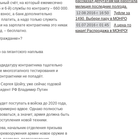
рассказал депутатам как работала
льный счёт, на который ежемесячно
милиция последние полгода.
 и 6-й) службы по контракту – 660 000.
12.08.2016 г. 16:50
Туфли за
 взнос, а банк дополнительно
1490. Выбери пару в МОНРО
 платить, а надо только служить
01.07.2016 г. 01:45
А цена-то
и на зарплате контрактника это никак
какая! Распродажа в МОНРО!
д. – бесплатно.
«гражданке»?
-за гигантского наплыва
Кандидатуру контрактника тщательно
е многоэтапного тестирования и
онтрактники не попадёт.
 Сергея Шойгу, уже сейчас годовой
зидент РФ Владимир Путин
дет поступать в войска до 2020 года,
 примерно вдвое. Однако полностью
зоваться, а значит, армия должна быть
оступления новой техники.
ева, начальник отделения призыва
перевооружения армии новое оружие в
я, разведка, подразделения