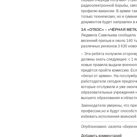
радиоэлектронной борьбы, связ
профилю вакансии. В армии так
только технических, но и гуман
документов будет направлен в 
ЗА «ОТКОС» – «ЧЁРНАЯ МЕТК
Людмила Савельева сообщила та
весенний призыв и около 140 т
различных регионов 3 630 ново
– Эти ребята получили отсрочк
должны знать следующее: с 1 я
новые правила выдачи военного
придётся пройти комиссию. Есл
«бегал от армии». На госслужбу
работодатели сегодня предпочи
которые отслужили и уже оконч
образовательные учреждения н
высшего образования в области
Законодатели уверены, что при
профессии,но и будут способс
избежать исполнения воинской
Опубликовано: газета «Березни
Добавить комментарий