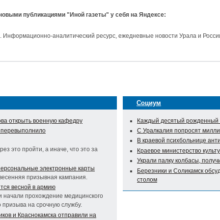
 новыми публикациями "Иной газеты" у себя на Яндексе:
и. Информационно-аналитический ресурс, ежедневные новости Урала и Росси
Социум
нова открыть военную кафедру
Каждый десятый рожденный 
е перевыполнило
С Уралкалия попросят милли
В краевой психбольнице ан
з это пройти, а иначе, что это за
Краевое министерство культ
Украли палку колбасы, получи
персональные электронные карты
Березники и Соликамск обсу
весенняя призывная кампания.
столом
тся весной в армию
и начали прохождение медицинского
о призыва на срочную службу.
ков и Краснокамска отправили на