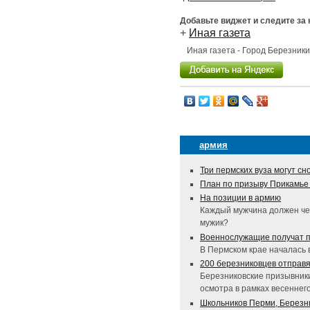
Добавьте виджет и следите за
+
Иная газета
Иная газета - Город Березник
армия
Три пермских вуза могут с
План по призыву Прикамь
На позиции в армию
Каждый мужчина должен чере
мужик?
Военнослужащие получат 
В Пермском крае началась 
200 березниковцев отправя
Березниковские призывник
осмотра в рамках весеннег
Школьников Перми, Березни