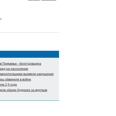
и.
в Прикамье - безотцовщина
ард на расселение
тимонопольщики выявили нарушения
уры обвинили в войне
ли 2,5 года
дили общее будущее за круглым