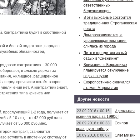
ответственных
березниковцев.
В эти выходные состоится
традиционная Строгановская
регата
й. Контрактника будит в собственной
Дом разваливается, а
управляющая компания
ой и боевой подготовки, нарядов,
слилась из города
служебных обязанностей,
Лето в городе: активный
отдых в "Снежинке"
Внимание: в Березниках
рядового контрактника – 30 000
планируется отключение
оберегают, в смысле держат за
воды на сутки
азования, жилищное, расширенное
бы перед срочником встаёт вопрос
Скоропостижно скончался
увеличения нет. А контрактник знает,
атаман Марамыгин
 потрясения типа кризиса или
Другие новости
23.09.2016 г. 00:16
Идеальная
й, прослуживший 1-2 года, получает от
осенняя пара за 1990р!
бы 5-10 лет, – от 42 000 руб./мес.;
20.09.2016 г. 00:38
Осипов
лучает от 55 000 руб./мес.
празднует победу
торой контракт, становится
10.09.2016 г. 00:07
Олег Мизин
аво вступить в ипотечную систему от