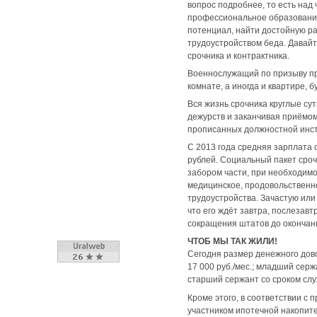
вопрос подробнее, то есть над 
профессиональное образование
потенциал, найти достойную раб
трудоустройством беда. Давайт
срочника и контрактника.
Военнослужащий по призыву про
комнате, а иногда и квартире, 
Вся жизнь срочника круглые су
дежурств и заканчивая приёмом
прописанных должностной инстру
С 2013 года средняя зарплата 
рублей. Социальный пакет сроч
забором части, при необходимо
медицинское, продовольственн
трудоустройства. Зачастую или 
что его ждёт завтра, послезавт
сокращения штатов до окончани
ЧТОБ МЫ ТАК ЖИЛИ!
Сегодня размер денежного довол
17 000 руб./мес.; младший сержа
старший сержант со сроком служ
Кроме этого, в соответствии с
участником ипотечной накопите