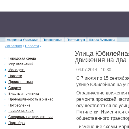
Авария на Уралкалии
Переселение
Постфактум
Школа Лучникова
Заглавная
›
Новости
›
Улица Юбилейная
движения на два
Городская среда
Мир увлечений
04.07.2014 - 10:30
Молодежь
Новости
С 7 июля по 15 сентябр
Происшествия
улице Юбилейная на уча
Социум
Ограничение движения в
Власть и политика
ремонта проезжей части
Промышленность и бизнес
осуществляться по ули
Потребление
Пятилетки. Изменятся 
Личное мнение
Специальные приложения
общественного транспо
Партнёры
- изменение схемы марш