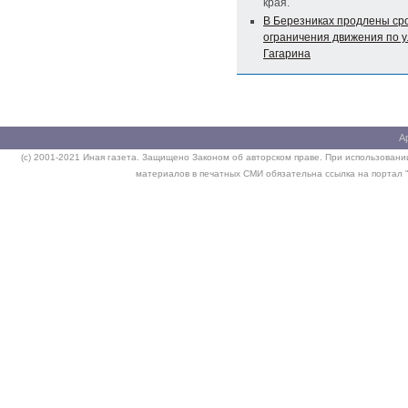
края.
В Березниках продлены ср
ограничения движения по 
Гагарина
А
(c) 2001-2021 Иная газета. Защищено Законом об авторском праве. При использовании
материалов в печатных СМИ обязательна ссылка на портал