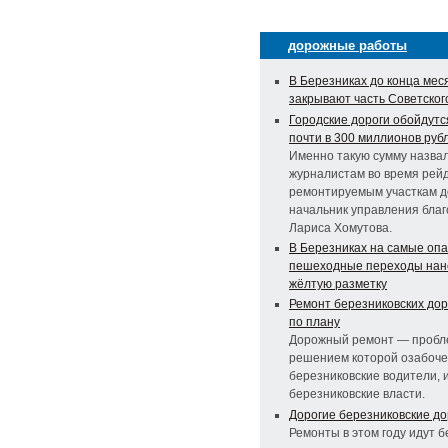
дорожные работы
В Березниках до конца мес
закрывают часть Советског
Городские дороги обойдут
почти в 300 миллионов руб
Именно такую сумму назва
журналистам во время рей
ремонтируемым участкам д
начальник управления благ
Лариса Хомутова.
В Березниках на самые оп
пешеходные переходы нан
жёлтую разметку
Ремонт березниковских доро
по плану
Дорожный ремонт — пробл
решением которой озабоче
березниковские водители, 
березниковские власти.
Дорогие березниковские до
Ремонты в этом году идут б