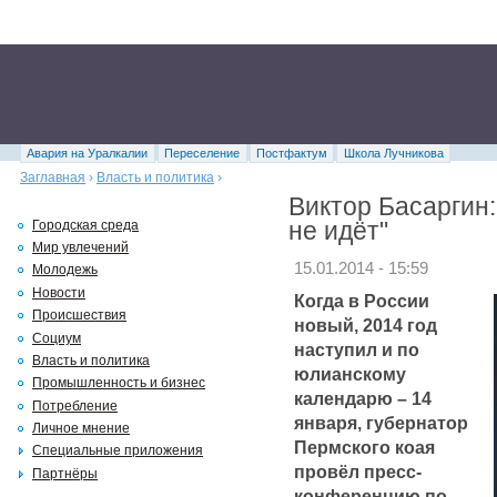
Авария на Уралкалии
Переселение
Постфактум
Школа Лучникова
Заглавная
›
Власть и политика
›
Виктор Басаргин:
не идёт"
Городская среда
Мир увлечений
15.01.2014 - 15:59
Молодежь
Новости
Когда в России
Происшествия
новый, 2014 год
Социум
наступил и по
Власть и политика
юлианскому
Промышленность и бизнес
календарю – 14
Потребление
января, губернатор
Личное мнение
Пермского коая
Специальные приложения
провёл пресс-
Партнёры
конференцию по