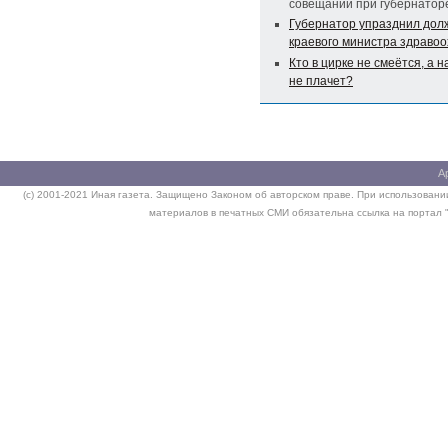
совещании при губернатор
Губернатор упразднил дол
краевого министра здраво
Кто в цирке не смеётся, а 
не плачет?
А
(c) 2001-2021 Иная газета. Защищено Законом об авторском праве. При использовании
материалов в печатных СМИ обязательна ссылка на портал