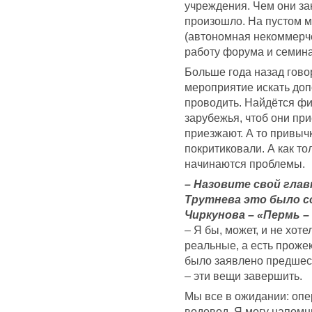
учреждения. Чем они зан
произошло. На пустом м
(автономная некоммерчес
работу форума и семина
Больше года назад гово
мероприятие искать доп
проводить. Найдётся ф
зарубежья, чтоб они при
приезжают. А то привыч
покритиковали. А как то
начинаются проблемы.
– Назовите свой гла
Трутнева это было со
Чиркунова – «Пермь –
– Я бы, может, и не хоте
реальные, а есть прожек
было заявлено предшес
– эти вещи завершить.
Мы все в ожидании: опер
водовод. Я могу напомни