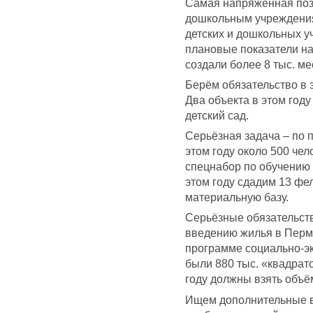
Самая напряжённая пози
дошкольным учреждения
детских и дошкольных 
плановые показатели на
создали более 8 тыс. ме
Берём обязательство в э
Два объекта в этом году
детский сад.
Серьёзная задача – по 
этом году около 500 че
спецнабор по обучению
этом году сдадим 13 фе
материальную базу.
Серьёзные обязательст
введению жилья в Пермс
программе социально-э
были 880 тыс. «квадрат
году должны взять объё
Ищем дополнительные 