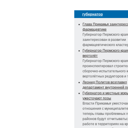
губернатор
Глава Прикамья заинтерес
фармацевтике
Губернатор Пермского края
заинтересован в развитии
фармацевтического класте
Губернатор Пермского края
вертолёт
Губернатор Пермского края
проинспектировал строите
сборочно-испытательного 
вертолётных редукторов и
Леонид Политов возглавил
департамент внутренней п
Губернатор и местные мэр
ужесточают позы
Власти Прикамья ужесточа
отношения с муниципалите
теперь главы проблемных г
районов будут отчитыватьс
работе в территориях на к