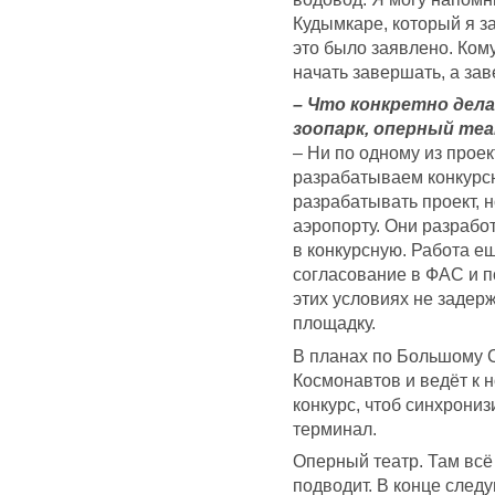
Кудымкаре, который я за
это было заявлено. Ком
начать завершать, а за
– Что конкретно дел
зоопарк, оперный теа
– Ни по одному из проек
разрабатываем конкурс
разрабатывать проект, 
аэропорту. Они разрабо
в конкурсную. Работа е
согласование в ФАС и п
этих условиях не задер
площадку.
В планах по Большому С
Космонавтов и ведёт к н
конкурс, чтоб синхрониз
терминал.
Оперный театр. Там всё
подводит. В конце след