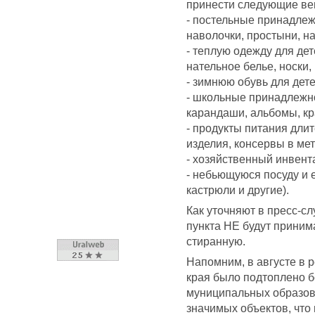
принести следующие ве
- постельные принадлеж
наволочки, простыни, н
- теплую одежду для дет
нательное белье, носки,
- зимнюю обувь для дете
- школьные принадлежно
карандаши, альбомы, кра
- продукты питания дли
изделия, консервы в мет
- хозяйственный инвент
- небьющуюся посуду и 
кастрюли и другие).
Как уточняют в пресс-с
пункта НЕ будут приним
стиранную.
Напомним, в августе в 
края было подтоплено б
муниципальных образов
значимых объектов, что