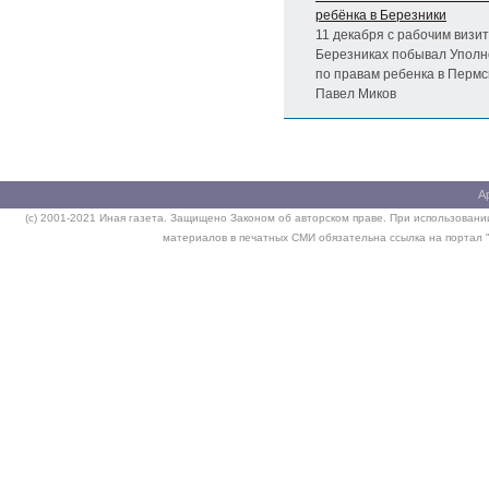
ребёнка в Березники
11 декабря с рабочим визит
Березниках побывал Упол
по правам ребенка в Пермс
Павел Миков
А
(c) 2001-2021 Иная газета. Защищено Законом об авторском праве. При использовании
материалов в печатных СМИ обязательна ссылка на портал