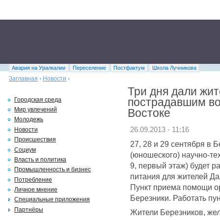
Авария на Уралкалии
Переселение
Постфактум
Школа Лучникова
Заглавная
›
Новости
›
Три дня дали жи
пострадавшим во
Городская среда
Мир увлечений
Востоке
Молодежь
26.09.2013 - 11:16
Новости
Происшествия
27, 28 и 29 сентября в 
Социум
(юношеского) научно-те
Власть и политика
9, первый этаж) будет р
Промышленность и бизнес
питания для жителей Да
Потребление
Пункт приема помощи о
Личное мнение
Березники. Работать пун
Специальные приложения
Партнёры
Жители Березников, же