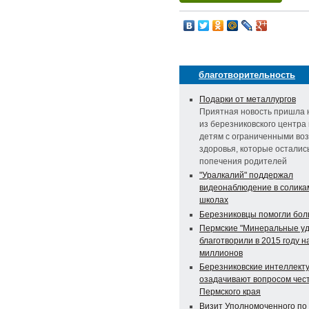
благотворительность
Подарки от металлургов
Приятная новость пришла н
из березниковского центр
детям с ограниченными во
здоровья, которые осталис
попечения родителей
"Уралкалий" поддержал
видеонаблюдение в солика
школах
Березниковцы помогли бол
Пермские "Минеральные у
благотворили в 2015 году н
миллионов
Березниковские интеллект
озадачивают вопросом чес
Пермского края
Визит Уполномоченного по