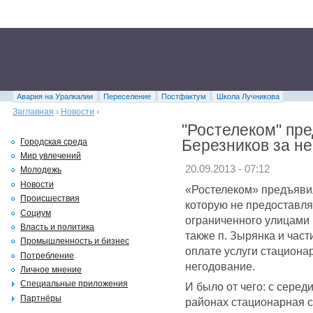
Авария на Уралкалии
Переселение
Постфактум
Школа Лучникова
Заглавная
›
Новости
›
"Ростелеком" пр
Березников за н
Городская среда
Мир увлечений
20.09.2013 - 07:12
Молодежь
Новости
«Ростелеком» предъявил 
Происшествия
которую не предоставля
Социум
ограниченного улицами 
Власть и политика
также п. Зырянка и част
Промышленность и бизнес
оплате услуги стациона
Потребление
негодование.
Личное мнение
Специальные приложения
И было от чего: с серед
Партнёры
районах стационарная с