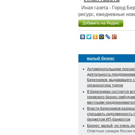
Иная газета - Город Б
ресурс, ежедневные ново
малый бизнес
Антимонопольщики пресек
деятельность предпринима
Березников, выдававшего с
организатора торгов
В Березниках состоится вс
пермского бизнес-омбудсме
местными предпринимате
Власти Березников разре
списывать задолженность 
бюджетом ИП-банкротов
Бизнес: малый, но очень з
Ответные санкции России 