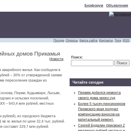
Берфорум
Объявления
Погода
Опросы
Карта сайта
Контакты
Теги
RSS
ийных домов Прикамья
Поиск:
Новости
 аварийного жилья. Как сообщили в
ублей – 30% от утвержденной заявки
ме переселения граждан из
Читайте сегодня
Пермяк добился ремонта
Соснова, Перми, Кудымкаре, Лысьве,
своего дома через суд
одских и сельских поселений,
ЖКХ – 643,4 млн рублей, местных
Более 5 тысяч пенсионеров
Пермского края получат
компенсацию взносов на
 рублей), из городского бюджета
капитальный ремонт.
в. м. жилья по цене 32,4 тыс. рублей.
Сергей Будалин присвоил 2
я составит 329,7 млн рублей.
миллиона рублей честных и