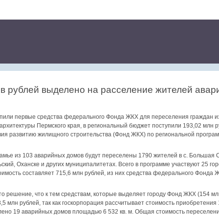
в рублей выделено на расселение жителей авар
упили первые средства федерального Фонда ЖКХ для переселения граждан из
архитектуры Пермского края, в региональный бюджет поступили 193,02 млн р
я развитию жилищного строительства (Фонд ЖКХ) по региональной програм
амье из 103 аварийных домов будут переселены 1790 жителей в с. Большая 
ьский, Оханске и других муниципалитетах. Всего в программе участвуют 25 гор
тоимость составляет 715,6 млн рублей, из них средства федерального Фонда 
 решение, что к тем средствам, которые выделяет городу Фонд ЖКХ (154 млн
 млн рублей, так как госкорпорация рассчитывает стоимость приобретения 1 к
лено 19 аварийных домов площадью 6 532 кв. м. Общая стоимость переселени