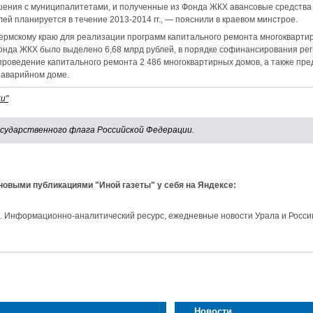
шения с муниципалитетами, и полученные из Фонда ЖКХ авансовые средства
ей планируется в течение 2013-2014 гг., — пояснили в краевом минстрое.
Пермскому краю для реализации программ капитального ремонта многокварти
онда ЖКХ было выделено 6,68 млрд рублей, в порядке софинансирования реги
роведение капитального ремонта 2 486 многоквартирных домов, а также пре
 аварийном доме.
и"
осударственного флага Российской Федерации.
 новыми публикациями "Иной газеты" у себя на Яндексе:
и. Информационно-аналитический ресурс, ежедневные новости Урала и Росси
Новости