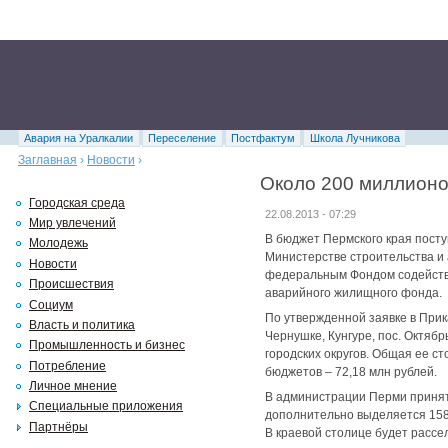
Авария на Уралкалии
Переселение
Постфактум
Школа Лучникова
Заглавная
›
Новости
›
Около 200 миллионо
Городская среда
22.08.2013 - 07:29
Мир увлечений
В бюджет Пермского края пост
Молодежь
Министерстве строительства и 
Новости
федеральным Фондом содействи
Происшествия
аварийного жилищного фонда.
Социум
По утвержденной заявке в Прик
Власть и политика
Чернушке, Кунгуре, пос. Октябр
Промышленность и бизнес
городских округов. Общая ее с
Потребление
бюджетов – 72,18 млн рублей.
Личное мнение
В администрации Перми принято
Специальные приложения
дополнительно выделяется 158,5
Партнёры
В краевой столице будет рассе