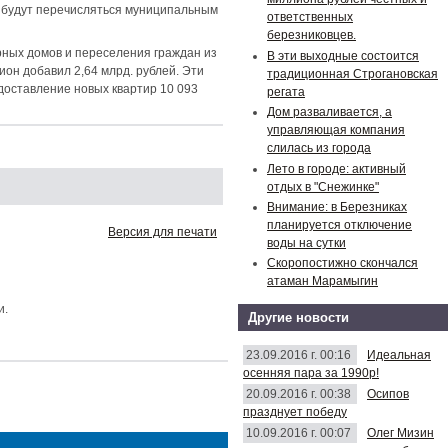
 будут перечисляться муниципальным
ответственных
березниковцев.
рных домов и переселения граждан из
В эти выходные состоится
он добавил 2,64 млрд. рублей. Эти
традиционная Строгановская
доставление новых квартир 10 093
регата
Дом разваливается, а
управляющая компания
слилась из города
Лето в городе: активный
отдых в "Снежинке"
Внимание: в Березниках
планируется отключение
Версия для печати
воды на сутки
Скоропостижно скончался
атаман Марамыгин
и.
Другие новости
23.09.2016 г. 00:16
Идеальная
осенняя пара за 1990р!
20.09.2016 г. 00:38
Осипов
празднует победу
10.09.2016 г. 00:07
Олег Мизин