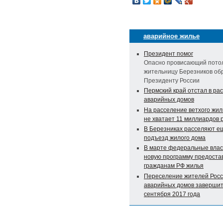
аварийное жилье
Президент помог
Опасно провисающий потол
жительницу Березников обр
Президенту России
Пермский край отстал в ра
аварийных домов
На расселение ветхого жил
не хватает 11 миллиардов 
В Березниках расселяют е
подъезд жилого дома
В марте федеральные влас
новую программу предоста
гражданам РФ жилья
Переселение жителей Росс
аварийных домов завершит
сентября 2017 года