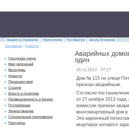
Авария на Уралкалии
Переселение
Постфактум
Школа Лучникова
Заглавная
›
Новости
›
Аварийных домов
один
Городская среда
Мир увлечений
28.11.2013 - 07:27
Молодежь
Новости
Дом № 115 по улице Пят
Происшествия
признан аварийным.
Социум
Согласно постановлени
Власть и политика
от 27 ноября 2013 года
Промышленность и бизнес
комиссии признан авар
Потребление
многоквартирный дом в Б
Личное мнение
Специальные приложения
Это кирпичный пятиэтаж
Партнёры
квартирах которого зар