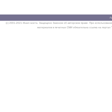
А
(c) 2001-2021 Иная газета. Защищено Законом об авторском праве. При использовании
материалов в печатных СМИ обязательна ссылка на портал