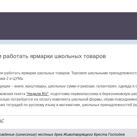
и работать ярмарки школьных товаров
али работать ярмарки школьных товаров. Торговля школьными принадлежност
ама-2 и ЦУМа.
кции – книги, канцтовары, школьные сумки и рюкзаки, галантерея, одежда и о
ковская газета
“Неделя.RU”
, подготовка первоклассника в березниковскую ш
только потребуется на оплату комплекта школьной формы, обуви повседневно
их тетрадей по русскому языку и математике, школьных принадлежностей (к
и"
ождение (изнесение) честных древ Животворящего Креста Господня.