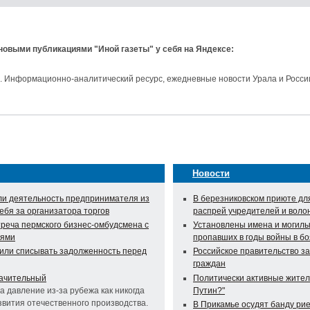
 новыми публикациями "Иной газеты" у себя на Яндексе:
и. Информационно-аналитический ресурс, ежедневные новости Урала и Росси
Новости
и деятельность предпринимателя из
В березниковском приюте дл
ебя за организатора торгов
распрей учредителей и воло
треча пермского бизнес-омбудсмена с
Установлены имена и могилы
лями
пропавших в годы войны в бо
или списывать задолженность перед
Российское правительство з
граждан
начительный
Политически активные жител
а давление из-за рубежа как никогда
Путин?"
звития отечественного производства.
В Прикамье осудят банду ри