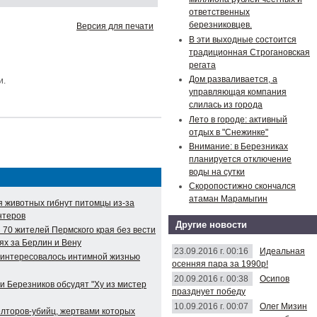
ответственных
березниковцев.
Версия для печати
В эти выходные состоится
традиционная Строгановская
регата
Дом разваливается, а
и.
управляющая компания
слилась из города
Лето в городе: активный
отдых в "Снежинке"
Внимание: в Березниках
планируется отключение
воды на сутки
Скоропостижно скончался
атаман Марамыгин
я животных гибнут питомцы из-за
нтеров
Другие новости
 70 жителей Пермского края без вести
ях за Берлин и Вену
23.09.2016 г. 00:16
Идеальная
аинтересовалось интимной жизнью
осенняя пара за 1990р!
20.09.2016 г. 00:38
Осипов
и Березников обсудят "Ху из мистер
празднует победу
10.09.2016 г. 00:07
Олег Мизин
елторов-убийц, жертвами которых