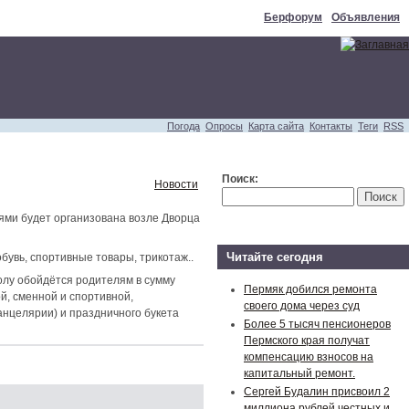
Берфорум
Объявления
Погода
Опросы
Карта сайта
Контакты
Теги
RSS
Поиск:
Новости
ями будет организована возле Дворца
Читайте сегодня
бувь, спортивные товары, трикотаж..
колу обойдётся родителям в сумму
Пермяк добился ремонта
й, сменной и спортивной,
своего дома через суд
анцелярии) и праздничного букета
Более 5 тысяч пенсионеров
Пермского края получат
компенсацию взносов на
капитальный ремонт.
Сергей Будалин присвоил 2
миллиона рублей честных и