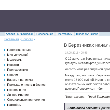
Авария на Уралкалии
Переселение
Постфактум
Школа Лучникова
Заглавная
›
Новости
›
В Березниках начал
Городская среда
14.08.2013 - 08:43
Мир увлечений
С 12 августа в Березниках нач
Молодежь
культуры металлургов, универс
Новости
Ассортимент реализуемой проду
Происшествия
Социум
Между тем, как пишет березени
Власть и политика
около 15 000 рублей. Именно с
обязательных комплектов рабоч
Промышленность и бизнес
цветов к Первому сентября.
Потребление
Личное мнение
"Иная газета – Город Березник
Специальные приложения
Партнёры
Есть повод сегодня:
Происх