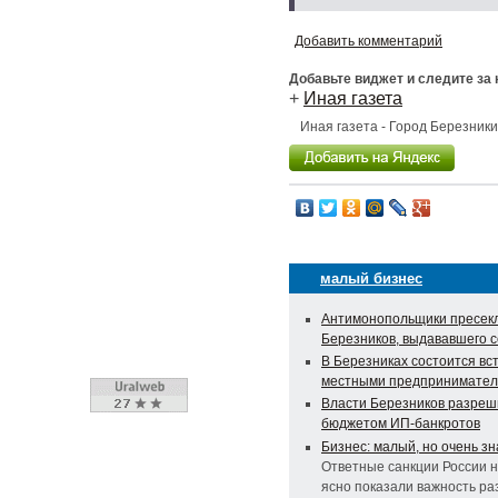
Добавить комментарий
Добавьте виджет и следите за
+
Иная газета
Иная газета - Город Березник
малый бизнес
Антимонопольщики пресекл
Березников, выдававшего с
В Березниках состоится вс
местными предпринимате
Власти Березников разреш
бюджетом ИП-банкротов
Бизнес: малый, но очень з
Ответные санкции России н
ясно показали важность ра