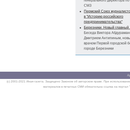
генерального директора по
СМЗ
Пермский Союз журналист
в "Историю российского
предпринимательства"
Березники. Новый главный.
Беседа Виктора Абдураман
Дмитрием Антипиным, нов
врачом Первой городской б
городе Березники
А
(c) 2001-2021 Иная газета. Защищено Законом об авторском праве. При использовании
материалов в печатных СМИ обязательна ссылка на портал