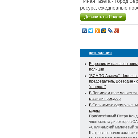
Иная газета - Город Б
ресурс, ежедневные ново
назначения
Березникам назначен новы
полиции
"ВСМПО-Ависма": Чемезов -
председатель, Воеводин - 
"генерал"
В Пермском крае меняется
главный прокурор
В Соликамске сдвинулись 
кадры
Приближённый Петра Конд
член совета директоров О
«Соликамский магниевый з
Шатров назначен замести