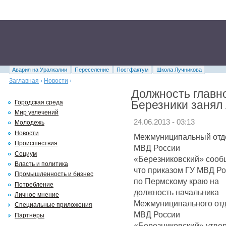
Авария на Уралкалии
Переселение
Постфактум
Школа Лучникова
Заглавная
›
Новости
›
Должность главно
Березники занял
Городская среда
Мир увлечений
24.06.2013 - 03:13
Молодежь
Новости
Межмуниципальный отд
Происшествия
МВД России
Социум
«Березниковский» сооб
Власть и политика
что приказом ГУ МВД Р
Промышленность и бизнес
по Пермскому краю на
Потребление
должность начальника
Личное мнение
Межмуниципального от
Специальные приложения
МВД России
Партнёры
«Березниковский» утве