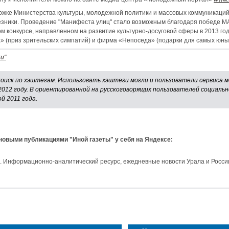
ржке Министерства культуры, молодежной политики и массовых коммуникаций
езники. Проведение "Манифеста улиц" стало возможным благодаря победе МА
м конкурсе, направленном на развитие культурно-досуговой сферы в 2013 г
» (приз зрительских симпатий) и фирма «Непоседа» (подарки для самых юных
и"
поиск по хэштегам. Использовать хэштеги могли и пользователи сервиса м
2012 году. В ориентированной на русскоговорящих пользователей социаль
й 2011 года.
 новыми публикациями "Иной газеты" у себя на Яндексе:
и. Информационно-аналитический ресурс, ежедневные новости Урала и Росси