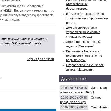
ответственных
 Пермского края и Управления
березниковцев.
У «КДЦ г. Березники» и медиа-центра
В эти выходные состоится
оду. Финансовую поддержку фестивалю
традиционная Строгановская
 участников).
регата
Дом разваливается, а
управляющая компания
слилась из города
обильных микроблогов Instagram,
Лето в городе: активный
ной сети "ВКонтакте" такая
отдых в "Снежинке"
Внимание: в Березниках
планируется отключение
Версия для печати
воды на сутки
Скоропостижно скончался
атаман Марамыгин
и.
Другие новости
23.09.2016 г. 00:16
Идеальная
осенняя пара за 1990р!
20.09.2016 г. 00:38
Осипов
празднует победу
10.09.2016 г. 00:07
Олег Мизин