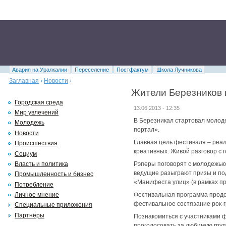
Авария на Уралкалии
Переселение
Постфактум
Школа Лучникова
Заглавная
›
Новости
›
Жители Березников 
Городская среда
13.06.2013 - 12:35
Мир увлечений
В Березникал стартовал молод
Молодежь
портал».
Новости
Главная цель фестиваля – реа
Происшествия
креативных. Живой разговор с 
Социум
Власть и политика
Рэперы поговорят с молодежью
ведущие разыграют призы и по
Промышленность и бизнес
«Манифеста улиц» (в рамках пр
Потребление
Личное мнение
Фестивальная программа продо
фестивальное состязание рок-г
Специальные приложения
Партнёры
Познакомиться с участниками ф
проголосовать за любимую гру