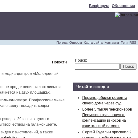
Берфорум
Объявления
Погода
Опросы
Карта сайта
Контакты
Теги
RSS
Поиск:
Новости
и» и медиа-центром «Молодежный
Читайте сегодня
онное продвижение талантливых и
начнется на двух площадках.
Пермяк добился ремонта
угольном сквере. Профессиональные
своего дома через суд
жане смогут посадить кедры
Более 5 тысяч пенсионеров
Пермского края получат
 рэперы. 29 июня вступят в
компенсацию взносов на
 творчеством на гала-концерте.
капитальный ремонт.
видео с выступлений, а также
Сергей Будалин присвоил 2
olodejjport.ru
миллиона рублей честных и