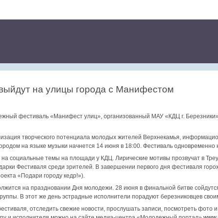
выйдут на улицы города с Манифестом
ежный фестиваль «Манифест улиц», организованный МАУ «КДЦ г. Березник
лизация творческого потенциала молодых жителей Верхнекамья, информаци
городом на языке музыки начнется 14 июня в 18:00. Фестиваль одновременно 
 на социальные темы на площади у КДЦ. Лирические мотивы прозвучат в Тре
дарки Фестиваля среди зрителей. В завершении первого дня фестиваля горо
оекта «Подари городу кедр!»).
лжится на праздновании Дня молодежи. 28 июня в финальной битве сойдутся
руппы. В этот же день эстрадные исполнители порадуют березниковцев своим
естиваля, отследить свежие новости, прослушать записи, посмотреть фото и 
ппу и исполнителя можно на сайте медиа-центра «Молодежный портал»
www.m