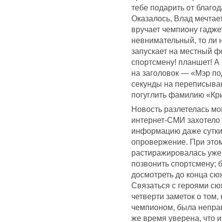
тебе подарить от благо
Оказалось, Влад мечтае
вручает чемпиону гаджет
невнимательный, то ли 
запускает на местный ф
спортсмену! планшет! А 
на заголовок — «Мэр по
секунды на переписыван
погуглить фамилию «К
Новость разлетелась мо
интернет-СМИ захотело 
информацию даже сутки-
опровержение. При этом 
растиражировалась уже д
позвонить спортсмену; б
досмотреть до конца сю
Связаться с героями сю
четверти заметок о том,
чемпионом, была неправ
же время уверена, что и