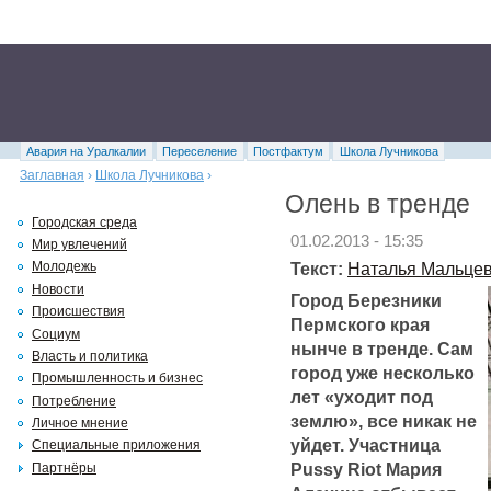
Авария на Уралкалии
Переселение
Постфактум
Школа Лучникова
Заглавная
›
Школа Лучникова
›
Олень в тренде
Городская среда
01.02.2013 - 15:35
Мир увлечений
Текст:
Наталья Мальце
Молодежь
Новости
Город Березники
Происшествия
Пермского края
Социум
нынче в тренде. Сам
Власть и политика
город уже несколько
Промышленность и бизнес
лет «уходит под
Потребление
землю», все никак не
Личное мнение
уйдет. Участница
Специальные приложения
Pussy Riot Мария
Партнёры