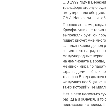
…В 1999 году в Березни
трансформаторную будку
ампутировали обе руки.
СМИ. Написали — и забы
Прошло лет семь, когда
Кричфалуший не терял в
выполняли руки, он пору
пишет, рисует, уже мног
занялся тхэквондо под 
копилка его наград попо
международные первенс
на чемпионате Европы, 
Чемпион мира по парат
страны должны были под
телефон Влада должен б
жаждущих пообщаться и 
таких историй? Не милл
Нет, в сети несколько 
раз, два и обчелся, и т
приглашает на прием. Н