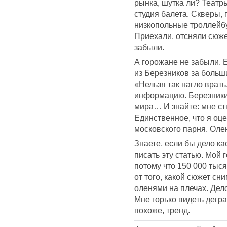
рынка, шутка ли? Театр
студия балета. Скверы, 
низкопольные троллейбу
Приехали, отсняли сюже
забыли.
А горожане не забыли. 
из Березников за больш
«Нельзя так нагло врать
информацию. Березники 
мира… И знайте: мне ст
Единственное, что я оц
московского парня. Олен
Знаете, если бы дело ка
писать эту статью. Мой 
потому что 150 000 тыся
от того, какой сюжет с
оленями на плечах. Дело
Мне горько видеть дегр
похоже, тренд.