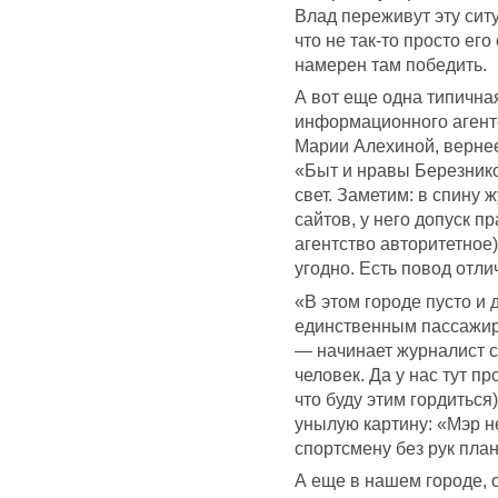
Влад переживут эту сит
что не так-то просто ег
намерен там победить.
А вот еще одна типична
информационного агентс
Марии Алехиной, вернее
«Быт и нравы Березник
свет. Заметим: в спину
сайтов, у него допуск п
агентство авторитетное
угодно. Есть повод отли
«В этом городе пусто и 
единственным пассажир
— начинает журналист с
человек. Да у нас тут пр
что буду этим гордитьс
унылую картину: «Мэр н
спортсмену без рук пла
А еще в нашем городе, о