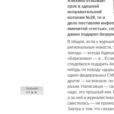
Алехина отбывает
срок в здешней
исправительной
колонии №28, то и
дело поставляя инфоп
именитой «гостьи», ску
давно подарил безрук
В общем, если у журнали
региональные новости, 
тренды — всегда будешь
«Березники» — и... Есл
сподобился подарить бо
нибудь по поводу «дыры
одних федеральных СМИ,
других — на вокзале, п
разом. Написавши — све
надо, это прошлый век.
а за ней и журналистика
сместилась — не проинф
Завтра о том, что сказан