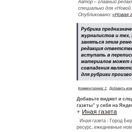
Автор – главный редак
специально для «Новой
Опубликовано:
«Новая 
Рубрика предназнач
журналистов и тех,
заняться этим реме
редакция ответстве
вступать в перепис
материалов может с
совпадения являютс
для рубрики произв
Комментариев: 2
Добавить ко
Добавьте виджет и сл
газеты" у себя на Янде
+
Иная газета
Иная газета - Город Б
ресурс, ежедневные ново