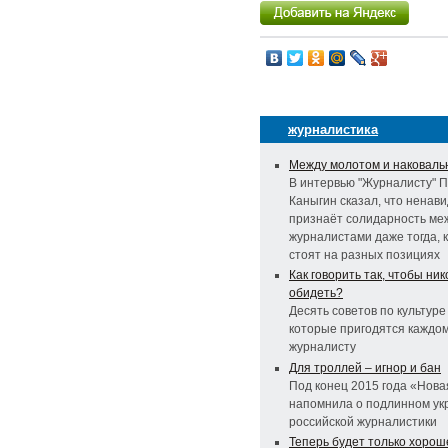
журналистика
Между молотом и наковаль
В интервью "Журналисту" 
Каныгин сказал, что ненави
признаёт солидарность ме
журналистами даже тогда, к
стоят на разных позициях
Как говорить так, чтобы ник
обидеть?
Десять советов по культуре
которые пригодятся каждо
журналисту
Для троллей – игнор и бан
Под конец 2015 года «Нова
напомнила о подлинном у
российской журналистики
Теперь будет только хорош