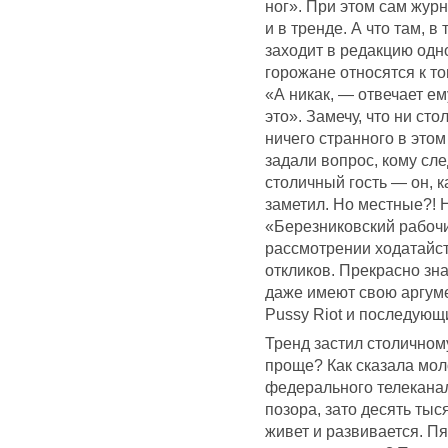
ног». При этом сам журн
и в тренде. А что там, 
заходит в редакцию одно
горожане относятся к то
«А никак, — отвечает ем
это». Замечу, что ни ст
ничего странного в этом 
задали вопрос, кому сл
столичный гость — он, 
заметил. Но местные?! Н
«Березниковский рабочи
рассмотрении ходатайст
откликов. Прекрасно зн
даже имеют свою аргум
Pussy Riot и последующ
Тренд застил столичном
проще? Как сказала мол
федерального телекана
позора, зато десять тыс
живет и развивается. 