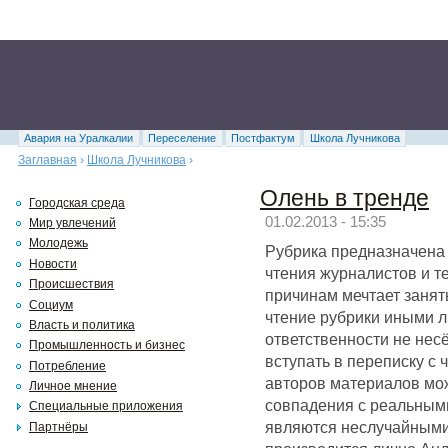
Авария на Уралкалии
Переселение
Постфактум
Школа Лучникова
Заглавная
›
Школа Лучникова
›
Олень в тренде
Городская среда
01.02.2013 - 15:35
Мир увлечений
Молодежь
Рубрика предназначена
Новости
чтения журналистов и т
Происшествия
причинам мечтает занят
Социум
чтение рубрики иными 
Власть и политика
ответственности не нес
Промышленность и бизнес
вступать в переписку с
Потребление
авторов материалов мож
Личное мнение
совпадения с реальным
Специальные приложения
являются неслучайными
Партнёры