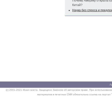
Почему Америку открыла Ев
Китай?
Наука без спроса и предл
А
(c) 2001-2021 Иная газета. Защищено Законом об авторском праве. При использовании
материалов в печатных СМИ обязательна ссылка на портал