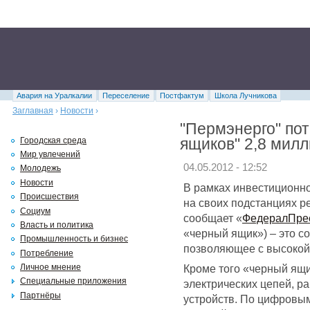
Авария на Уралкалии
Переселение
Постфактум
Школа Лучникова
Заглавная
›
Новости
›
"Пермэнерго" пот
ящиков" 2,8 мил
Городская среда
Мир увлечений
04.05.2012 - 12:52
Молодежь
Новости
В рамках инвестиционн
Происшествия
на своих подстанциях р
Социум
сообщает «
ФедералПре
Власть и политика
«черный ящик») – это с
Промышленность и бизнес
позволяющее с высокой 
Потребление
Кроме того «черный ящ
Личное мнение
Специальные приложения
электрических цепей, р
Партнёры
устройств. По цифровы