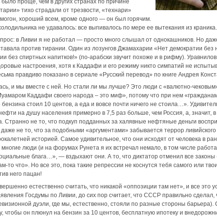
 было проще, чем в других странах по причине
итарии» тихо страдали от трезвости, «технари»
могон, хороший всем, кроме одного — он был горячим.
холодильника не удавалось: все выпивалось по мере ее вытекания из краника.
рос: в Ливии я не работал — просто много слышал от однокашников. Но даж
тавала против тирании. Один из лозунгов Джамахарии «Нет демократии без 
и без спиртных напитков!» (по-арабски звучит похоже и в рифму). Уравнило
ровые настроения, хотя к Каддафи и его режиму никто симпатий не испытыв
весьма правдиво показано в сериале «Русский перевод» по книге Андрея Конс
сь, и мы вместе с ней. Но стали ли мы лучше? Это люди с «валютно-чековы
Муамаром Каддафи своего народа – это миф», потому что при нем «граждана
ензина стоил 10 центов, а еда и вовсе почти ничего не стоила…». Удивитель
ефти на душу населения примерно в 7,5 раз больше, чем Россия, а, значит, в
а. Странно не то, что подкуп подданных за халявные нефтяные деньги воспри
 даже не то, что за подобными «аргументами» забывается террор ливийского 
рокалетней историей. Самое удивительное, что они исходят от человека в ра
о многие люди (и на форумах Рунета я их встречал немало, в том числе рабо
социальные блага…», — вздыхают они. А то, что диктатор отменил все законы (к
м-то что». Но все это, пока такие репрессии не коснутся тебя самого или тв
ив него пацан!
вершенно естественно считать, что никакой «оппозиции там нет», и все это у
явления Госдумы по Ливии, до сих пор считает, что СССР правильно сделал, 
евизионной дуэли, где мы, естественно, стояли по разные стороны барьера). 
, чтобы он плюнул на бензин за 10 центов, бесплатную ипотеку и внедорожни