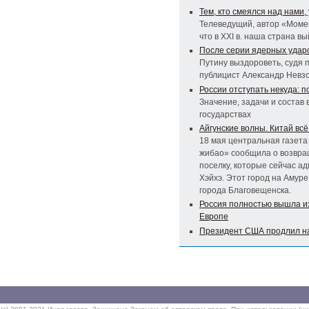
Тем, кто смеялся над нами,
Телеведущий, автор «Моме
что в XXI в. наша страна 
После серии ядерных удар
Путину выздороветь, судя п
публицист Александр Невз
России отступать некуда: 
Значение, задачи и состав 
государствах
Айгунские волны. Китай вс
18 мая центральная газет
жибао» сообщила о возвра
поселку, которые сейчас а
Хэйхэ. Этот город на Амур
города Благовещенска.
Россия полностью вышла и
Европе
Президент США продлил на 