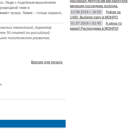
рассказал депутатам как работала
гноз. Люди с подобным мышлением
милиция последние полгода.
дународной теме в
12.08.2016 г. 16:50
Туфли за
ивет лучше. Ливия – только зеркало,
1490. Выбери пару в МОНРО
01.07.2016 г. 01:45
А цена-то
ических технологий, директор
какая! Распродажа в МОНРО!
лее 50 статей по российской
ьное политическое развитие,
Версия для печати
и.