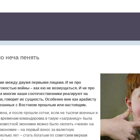
о неча пенять
ние между двумя первыми лицами. И не про
окостью войны – как ею не возмущаться. И не про
как многие наши соотечественники реагируют на
и, говорит их сущность. Особенно мне как арабисту
язанных с Востоком прошлым или настоящим.
мена, и после прошли сотни, если не тысячи военных и
 временам командировка в такую «заграницу» была
 известной экономии можно было скопить «чеков» на
 экономии – на первый взнос за валютную
колько лет – стать богатым по советским меркам