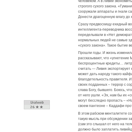
человеком. А в Ливии экономить
строгого сухого закона. «Гуман
сооружали аппараты и гнали са
Донести драгоценную влагу до 
Сразу предвосхищу ехидный воп
интеллигента-переводчика восс
переделывали в «Нет демократи
нормальных людей не самые здо
«сухого закона». Такое бытие 
Прошли годы. И жизнь изменила
рассказывают, что «угнетение 
беспроцентные кредиты… литр б
считать — Ливия экспортирует н
может дать народу такого кайф
благодетельность правителя. И
своих подданных – террор с со
слава Богу, бывшего. Боюсь, чт
от него ушли. «Эх, нам бы их «
могут бесследно пропасть – «На
своем пантеоне – Каддафи прот
В этом рабском менталитете со
такую мысль при обсуждении за
(сам это слышал от него на тел
должно было заплатить ливийцу