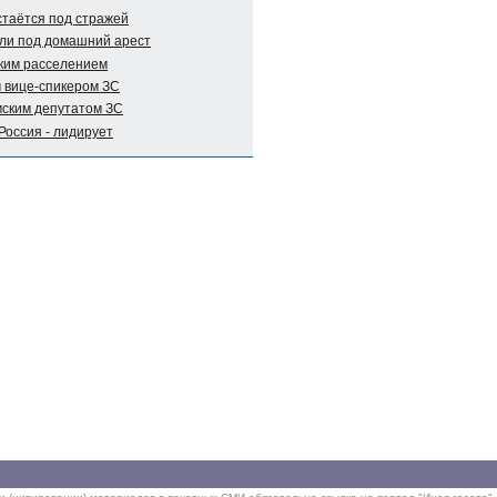
таётся под стражей
ли под домашний арест
ким расселением
 вице-спикером ЗС
мским депутатом ЗС
Россия - лидирует