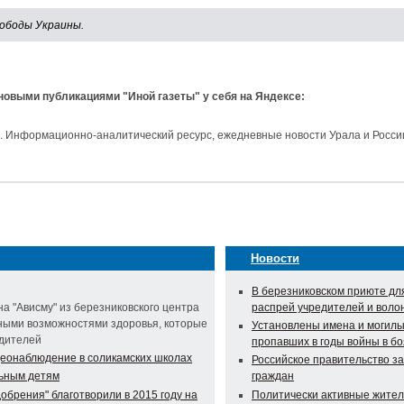
вободы Украины.
 новыми публикациями "Иной газеты" у себя на Яндексе:
и. Информационно-аналитический ресурс, ежедневные новости Урала и Росси
Новости
В березниковском приюте дл
а "Ависму" из березниковского центра
распрей учредителей и воло
ными возможностями здоровья, которые
Установлены имена и могилы
одителей
пропавших в годы войны в бо
деонаблюдение в соликамских школах
Российское правительство з
ьным детям
граждан
брения" благотворили в 2015 году на
Политически активные жител