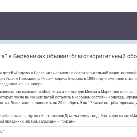
га" в Березниках объявил благотворительный сб
я детей «Радуга» в Березниках объявил о благотворительной акции, посвящ
ён Указом Президента России Бориса Ельцина в 1998 году и ежегодно отмеч
праздноваться 28 ноября.
езниках под названием «Кофточки и книжки для Мишки и Маришки» призвана 
оторых после выросших детей остались в хорошем состоянии одежда, игрушки
ается. Вещи можно приносить до 25 ноября с 9 до 17 часов по трём адресам: у
тре «Маленькая радуга» (Монтажников,5) мамы смогут подобрать для своих «М
й праздник с играми, загадками и призами.
и"