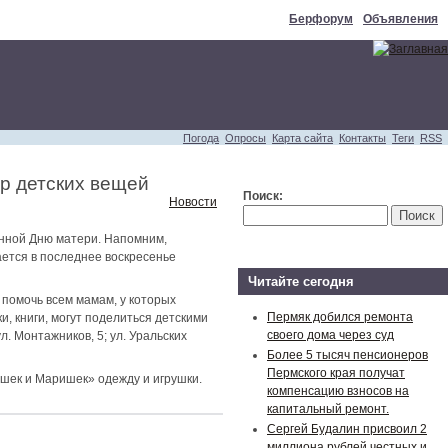
Берфорум
Объявления
Погода
Опросы
Карта сайта
Контакты
Теги
RSS
ор детских вещей
Поиск:
Новости
ённой Дню матери. Напомним,
ается в последнее воскресенье
Читайте сегодня
помочь всем мамам, у которых
Пермяк добился ремонта
, книги, могут поделиться детскими
своего дома через суд
л. Монтажников, 5; ул. Уральских
Более 5 тысяч пенсионеров
Пермского края получат
ишек и Маришек» одежду и игрушки.
компенсацию взносов на
капитальный ремонт.
Сергей Будалин присвоил 2
миллиона рублей честных и