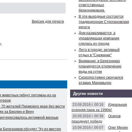
ответственных
березниковцев.
В эти выходные состоится
Версия для печати
традиционная Строгановская
регата
Дом разваливается, а
управляющая компания
слилась из города
и.
Лето в городе: активный
отдых в "Снежинке"
Внимание: в Березниках
планируется отключение
воды на сутки
Скоропостижно скончался
атаман Марамыгин
Другие новости
я животных гибнут питомцы из-за
нтеров
23.09.2016 г. 00:16
Идеальная
 70 жителей Пермского края без вести
осенняя пара за 1990р!
ях за Берлин и Вену
20.09.2016 г. 00:38
Осипов
аинтересовалось интимной жизнью
празднует победу
10.09.2016 г. 00:07
Олег Мизин
и Березников обсудят "Ху из мистер