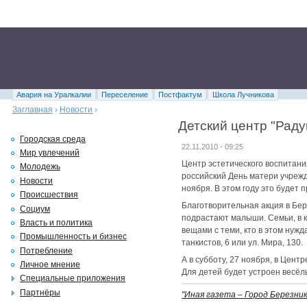
Авария на Уралкалии
Переселение
Постфактум
Школа Лучникова
Заглавная
›
Новости
›
Детский центр "Раду
Городская среда
22.11.2010 - 09:25
Мир увлечений
Центр эстетического воспитани
Молодежь
российский День матери учрежд
Новости
ноября. В этом году это будет 
Происшествия
Благотворительная акция в Бер
Социум
подрастают малыши. Семьи, в к
Власть и политика
вещами с теми, кто в этом нужд
Промышленность и бизнес
танкистов, 6 или ул. Мира, 130.
Потребление
А в субботу, 27 ноября, в Цен
Личное мнение
Для детей будет устроен весёлы
Специальные приложения
Партнёры
"Иная газета – Город Березник