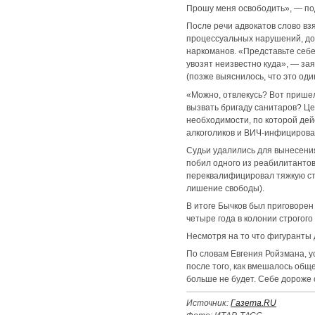
Прошу меня освободить», — по
После речи адвокатов слово вз
процессуальных нарушений, до
наркоманов. «Представьте себе
увозят неизвестно куда», — зая
(позже выяснилось, что это оди
«Можно, отвлекусь? Вот пришел 
вызвать бригаду санитаров? Це
необходимости, по которой дей
алкоголиков и ВИЧ-инфицирован
Судьи удалились для вынесения
побил одного из реабилитантов,
переквалифицировал тяжкую ста
лишение свободы).
В итоге Бычков был приговорен
четыре года в колонии строгог
Несмотря на то что фигуранты 
По словам Евгения Ройзмана, у
после того, как вмешалось общ
больше не будет. Себе дороже 
Источник:
Газета.RU