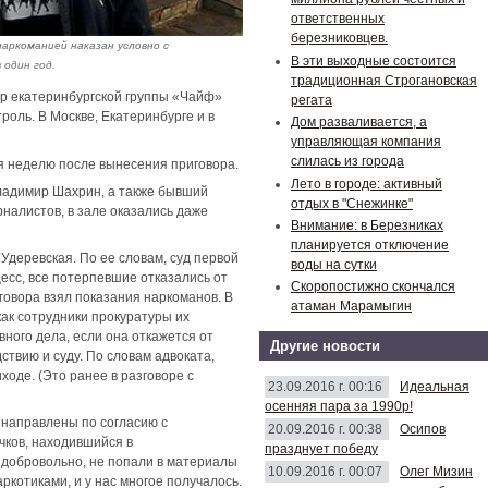
ответственных
березниковцев.
 наркоманией наказан условно с
В эти выходные состоится
 один год.
традиционная Строгановская
ер екатеринбургской группы «Чайф»
регата
оль. В Москве, Екатеринбурге и в
Дом разваливается, а
управляющая компания
слилась из города
тя неделю после вынесения приговора.
Лето в городе: активный
Владимир Шахрин, а также бывший
отдых в "Снежинке"
налистов, в зале оказались даже
Внимание: в Березниках
планируется отключение
Удеревская. По ее словам, суд первой
воды на сутки
есс, все потерпевшие отказались от
Скоропостижно скончался
иговора взял показания наркоманов. В
атаман Марамыгин
как сотрудники прокуратуры их
ного дела, если она откажется от
Другие новости
твию и суду. По словам адвоката,
оде. (Это ранее в разговоре с
23.09.2016 г. 00:16
Идеальная
осенняя пара за 1990р!
 направлены по согласию с
20.09.2016 г. 00:38
Осипов
чков, находившийся в
празднует победу
 добровольно, не попали в материалы
10.09.2016 г. 00:07
Олег Мизин
ркотиками, и у нас многое получалось.