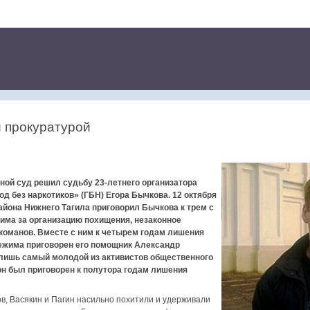
й прокуратурой
ной суд решил судьбу 23-летнего организатора
д без наркотиков» (ГБН) Егора Бычкова. 12 октября
айона Нижнего Тагила приговорил Бычкова к трем с
жима за организацию похищения, незаконное
команов. Вместе с ним к четырем годам лишения
режима приговорен его помощник Александр
 лишь самый молодой из активистов общественного
н был приговорен к полутора годам лишения
ов, Васякин и Пагин насильно похитили и удерживали