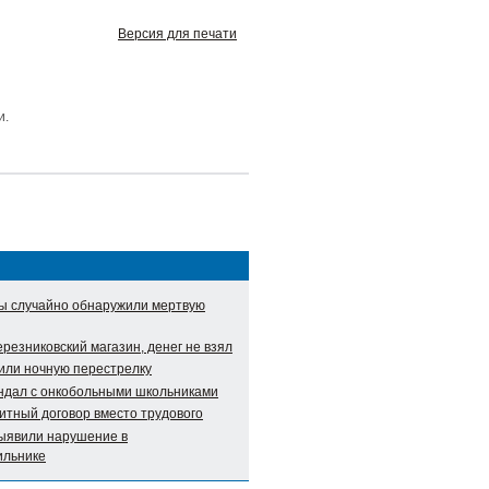
Версия для печати
и.
ы случайно обнаружили мертвую
резниковский магазин, денег не взял
или ночную перестрелку
андал с онкобольными школьниками
итный договор вместо трудового
ыявили нарушение в
ильнике