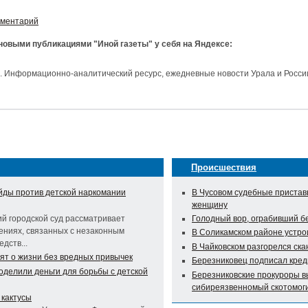
мментарий
 новыми публикациями "Иной газеты" у себя на Яндексе:
и. Информационно-аналитический ресурс, ежедневные новости Урала и Росси
Происшествия
йды против детской наркомании
В Чусовом судебные пристав
женщину
й городской суд рассматривает
Голодный вор, ограбивший бе
ениях, связанных с незаконным
В Соликамском районе устро
дств...
В Чайковском разгорелся ск
ят о жизни без вредных привычек
Березниковец подписал кред
оделили деньги для борьбы с детской
Березниковские прокуроры в
сибиреязвенномый скотомог
 кактусы