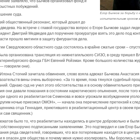
ение заявляло, что Бычков организовал фонд и
рыстных побуждений.
Егор Бычков за борьбу с
ешение суда.
испытательным сроком в
ий общественный резонанс, который дошел до
ведева. На встрече с главой государства вопрос о Егоре Бычкове задал лид
идент Дмитрий Медведев дал поручение прокуратуре взять это дело под контр
асти прошло митинги в защиту фигурантов дела.
ии Свердловского областного суда состоялось в крайне сжатые сроки – спус
 была организована трансляция из нижнетагильского СИЗО, в среду пришел 
атеринбургского фонда ГБН Евгений Ройзман. Кроме большого количества жур
— говорили они).
к Илона Стогний зачитала обвинения, слово взяла адвокат Бычкова Анастасия 
азательств вины очень выборочно. «За то время, пока тянулся судебный проц
ний. Однако суд не учел этого обстоятельства и в основу обвинительного пр
ия они давали показания в состоянии наркотического опьянения, после того 
ери одного из реабилитантов Семенова и вовсе угрожали возбуждением уголов
другим ночью приезжал ОМОН», — начала она перечисление претензий к следс
щенника отца Геннадия, приютившего в реабилитационный центр в своем прих
и сам священник.)
окатов было то, что реабилитанты находились в центре добровольно и были
 собственноручно подписанными заявлениями. Это подтвердил и сам Егор Бы
ния ряда свидетелей, говоривших, что все потерпевшие находятся в центре
м я опасен для общества и почему меня нужно изолировать. Мы боролись с на