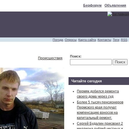
Берфорум
Объявления
Погода
Опросы
Карта сайта
Контакты
Теги
RSS
Поиск:
Происшествия
Читайте сегодня
Пермяк добился ремонта
своего дома через суд
Более 5 тысяч пенсионеров
Пермского края получат
компенсацию взносов на
капитальный ремонт.
Сергей Будалин присвоил 2
миллиона рублей честных и