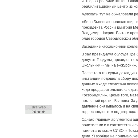
четверых реабилитантов. Обвин
реабилитационный центр из ко
Адвокаты тут же обжаловали р
«Дело Бычкова» вызвало широк
президента России Дмитрия Мед
Владимир Шахрин. В итоге през
ряде городов Свердловской обл
Заседание кассационной коллег
В зал президиума облсуда, где
депутат Госдумы, президент ек
школьники («Мы на экскурсии», 
После того как судья-докладчи
инстанции подошел к сбору док
данных в ходе следствия показа
ходе предварительного следств
«освободили». Кроме того, мат
показаний против Бычкова. За 
давление оказывалось и на свя
корреспондентом подтверждал 
Однако главным аргументом адв
родителями и в соответствии с
нижнетагильском СИЗО. «Показа
дела. Я вообще не понимаю, че