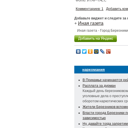
Фото: ИТАР-ТАСС
Комментариев: 1
Добавить ко
Добавьте виджет и следите за
+
Иная газета
Иная газета - Город Березник
наркомания
В Прикамье начинаются ре
Расплата за дурман
Каждый день березниковски
уголовные дела о преступл
оборотом наркотических сре
Жители Березников вспомн
Власти города Березники п
зависимостью
Ну, давайте тогда запретим