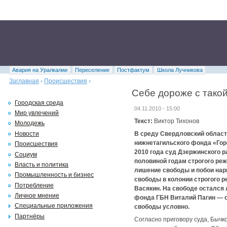
Авария на Уралкалии
Переселение
Постфактум
Школа Лучникова
Заглавная
›
Происшествия
›
Себе дороже с тако
Городская среда
04.11.2010 - 15:00
Мир увлечений
Текст:
Виктор Тихонов
Молодежь
Новости
В среду Свердловский област
нижнетагильского фонда «Горо
Происшествия
2010 года суд Дзержинского р
Социум
половиной годам строгого ре
Власть и политика
лишение свободы и побои нар
Промышленность и бизнес
свободы в колонии строгого 
Потребление
Васякин. На свободе остался
Личное мнение
фонда ГБН Виталий Пагин — о
Специальные приложения
свободы условно.
Партнёры
Согласно приговору суда, Бычк