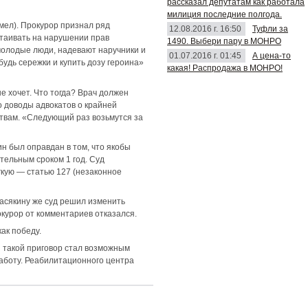
рассказал депутатам как работала
милиция последние полгода.
мел). Прокурор признал ряд
12.08.2016 г. 16:50
Туфли за
таивать на нарушении прав
1490. Выбери пару в МОНРО
 молодые люди, надевают наручники и
01.07.2016 г. 01:45
А цена-то
ибудь сережки и купить дозу героина»
какая! Распродажа в МОНРО!
е хочет. Что тогда? Врач должен
о доводы адвокатов о крайней
ствам. «Следующий раз возьмутся за
н был оправдан в том, что якобы
ательным сроком 1 год. Суд
гкую — статью 127 (незаконное
Васякину же суд решил изменить
окурор от комментариев отказался.
ак победу.
и такой приговор стал возможным
работу. Реабилитационного центра