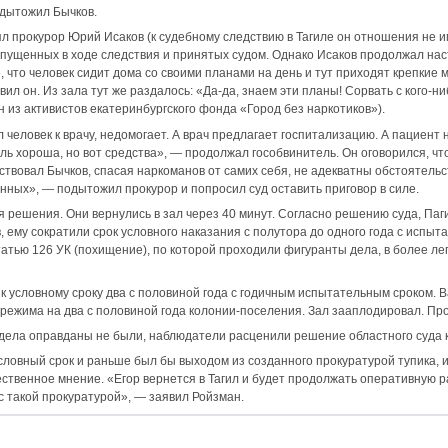
дытожил Бычков.
ял прокурор Юрий Исаков (к судебному следствию в Тагиле он отношения не и
пущенных в ходе следствия и принятых судом. Однако Исаков продолжал нас
, что человек сидит дома со своими планами на день и тут приходят крепкие
вил он. Из зала тут же раздалось: «Да-да, знаем эти планы! Сорвать с кого-н
н из активистов екатеринбургского фонда «Город без наркотиков»).
человек к врачу, недомогает. А врач предлагает госпитализацию. А пациент н
ль хороша, но вот средства», — продолжал гособвинитель. Он оговорился, чт
ствовал Бычков, спасая наркоманов от самих себя, не адекватны обстоятель
ных», — подытожил прокурор и попросил суд оставить приговор в силе.
 решения. Они вернулись в зал через 40 минут. Согласно решению суда, Паги
 ему сократили срок условного наказания с полутора до одного года с испыт
тью 126 УК (похищение), по которой проходили фигуранты дела, в более ле
 к условному сроку два с половиной года с годичным испытательным сроком. 
о режима на два с половиной года колонии-поселения. Зал зааплодировал. Пр
дела оправданы не были, наблюдатели расценили решение областного суда к
словный срок и раньше был бы выходом из созданного прокуратурой тупика, 
ественное мнение. «Егор вернется в Тагил и будет продолжать оперативную 
с такой прокуратурой», — заявил Ройзман.