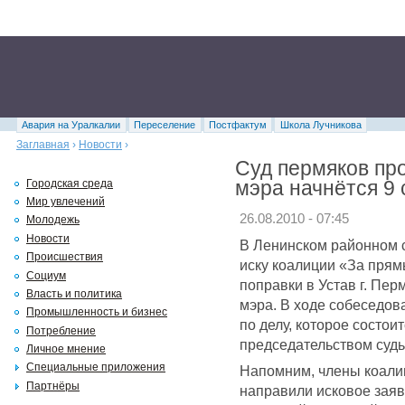
Авария на Уралкалии
Переселение
Постфактум
Школа Лучникова
Заглавная
›
Новости
›
Суд пермяков пр
мэра начнётся 9 
Городская среда
Мир увлечений
26.08.2010 - 07:45
Молодежь
Новости
В Ленинском районном 
Происшествия
иску коалиции «За пря
Социум
поправки в Устав г. Пе
Власть и политика
мэра. В ходе собеседов
Промышленность и бизнес
по делу, которое состои
Потребление
председательством судь
Личное мнение
Специальные приложения
Напомним, члены коали
Партнёры
направили исковое заяв