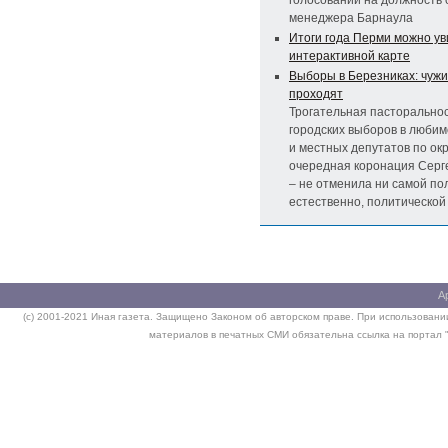
менеджера Барнаула
Итоги года Перми можно ув
интерактивной карте
Выборы в Березниках: чужи
проходят
Трогательная пасторально
городских выборов в любим
и местных депутатов по окр
очередная коронация Серге
– не отменила ни самой пол
естественно, политической
А
(c) 2001-2021 Иная газета. Защищено Законом об авторском праве. При использовании
материалов в печатных СМИ обязательна ссылка на портал