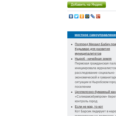
местное самоуправлени
Полпред Михаил Бабич при
Кудымкар для развития
муниципалитетов
Ныроб - ничейная земля
Пермская гражданская пал
инициировала журналистск
расследование социально-
экономической и гуманитар
ситуации в Ныробском гор
поселении
Целлюлозно-бумажный кан
«Соликамскбумпром» бере
контроль город
Если не мэр, то кот
Кот Барсик лидирует в нар
голосовании на должность 