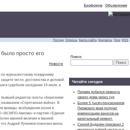
Берфорум
Объявления
Погода
Опросы
Карта сайта
Контакты
Теги
RSS
 было просто его
Поиск:
Новости
м по журналистскому псевдониму
 защите чести, достоинства и деловой
Читайте сегодня
м в судебном заседании 19 июля, в
Пермяк добился ремонта
своего дома через суд
и бывший редактор газеты «Березники
од названием «Спрятанная война». В
Более 5 тысяч пенсионеров
ии вражды, возбуждении розни и
Пермского края получат
ОАО «ВСМПО-Ависма» и партию «Единая
компенсацию взносов на
 болен манией величия и манией
капитальный ремонт.
 что Андрей Лучников покончил жизнь
Сергей Будалин присвоил 2
миллиона рублей честных и