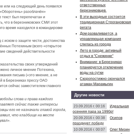
ответственных
 же или на следующий день появился
березниковцев.
й «Оборотень» разоблачён»
В эти выходные состоится
же текст был перепечатан и
традиционная Строгановская
, что в березниковских СМИ этот
регата
 это время находился в командировке
Дом разваливается, а
управляющая компания
 с иском о защите чести, достоинства
слилась из города
нённых Потехиным (всего «открытое
Лето в городе: активный
твие сведений действительности
отдых в "Снежинке"
Внимание: в Березниках
оказательства своих утверждений
планируется отключение
ложено личное мнение Потехина,
воды на сутки
ржания письма («это мнение, а не
Скоропостижно скончался
ий в Березниках прессу ОАО
атаман Марамыгин
лится сейчас заместителем главного
Другие новости
вободы слова и права каждого
тавляет сейчас также интересы
23.09.2016 г. 00:16
Идеальная
вцы его не назначали главой города,
осенняя пара за 1990р!
заявил, что кладбище на месте
20.09.2016 г. 00:38
Осипов
увал».
празднует победу
10.09.2016 г. 00:07
Олег Мизин