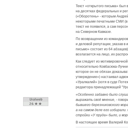
Текст «открытого письма» был 
на десятках федеральных и рег
(«Оборотень» - которым Андре
некоторыми печатными СМИ (в 
текст не появился, а сам перс
на Северном Кавказе.
По возвращении из командировк
и деловой репутации, указав в
письмо» состоит из 64 абзацев
возлагается на лицо, их распр
Как следует из мотивировочной
относительно Ковбасюка-Лучник
которое он не обязан доказыва
утверждение») настаивал адвок
«Уралкалий» (хотя в суде Поте
редактора принадлежащей "Урал
«Особенно забавно было слуша
выражать своё мнение,
- говор
бывшего березниковского мэра
а на самом деле его избирали.
стройки «У пруда» было, и мэри
В настоящее время Валерий Ко