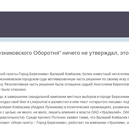
зниковского Оборотня" ничего не утверждал, это
Иной газеты-Город Березники» Валерий Ковбасюк, более известный читателя
резниковском городском суде мотивировочную часть решения по своему иску о
ну. Резолютивная часть решения была оглашена судьёй Анатолием Кирилловы
 было отказано.
да, в завершение скандальной кампании местных выборов в городе Березник
здал свой блог в Livejournal и разместил в нём текст «открытого письма» п
алерия Ковбасюка (Андрея Лучникова) в политических провокациях, разжиган
х с целью, ни много, ни мало, лишить влияния и власти ОАО «Уралкалий», 
довательности). Среди прочего Потехин заявил также, что Валерий Ковбасюк
скает «Иную газету – Город Березники», работает на компанию «Уралхим», и