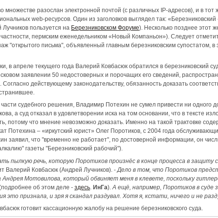
во множестве разослан электронной почтой (с различных IP-адресов), и в тот
иональных web-ресурсов. Один из заголовков выглядел так: «Березниковски
й Лучников пользуется на
Березниковском Форуме
). Несколько позднее этот 
частности, пермским еженедельником «Новый Компаньон»). Следует отметить
онаж "открытого письма", объявленный главным березниковским супостатом, в
и, в апреле текущего года Валерий Ковбасюк обратился в березниковский суд
 исковом заявлении 50 недостоверных и порочащих его сведений, распростра
). Согласно действующему законодательству, обязанность доказать соответс
остранившее.
 части судебного решения, Владимир Потехин не сумел привести ни одного д
ова, а суд отказал в удовлетворении иска на том основании, что в тексте из
ть, потому что мнение невозможно доказать. Именно на такой трактовке соде
ат Потехина – «иркутский юрист» Олег Поротиков, с 2004 года обслуживающ
хин заявил, что "временно не работает", по достоверной информации, он чис
калию" газеты "Березниковский рабочий").
ть пылкую речь, которую Поротиков произнёс в конце процесса в защиту с
ит Валерий Ковбасюк (Андрей Лучников). -
Дело в том, что Поротиков предс
 Андрея Мотовилова, который обвиняет меня в клевете, поскольку гитлеро
(подробнее об этом деле -
здесь
.
ИнГа
).
А ещё, например, Поротиков в суде 
я это признала, и зря я скандал раздувал. Хотя я, кстати, ничего и не разд
вбасюк готовит кассационную жалобу на решение березниковского суда.