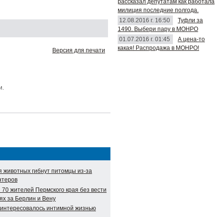
рассказал депутатам как работала
милиция последние полгода.
12.08.2016 г. 16:50
Туфли за
1490. Выбери пару в МОНРО
01.07.2016 г. 01:45
А цена-то
какая! Распродажа в МОНРО!
Версия для печати
и.
я животных гибнут питомцы из-за
нтеров
 70 жителей Пермского края без вести
ях за Берлин и Вену
аинтересовалось интимной жизнью