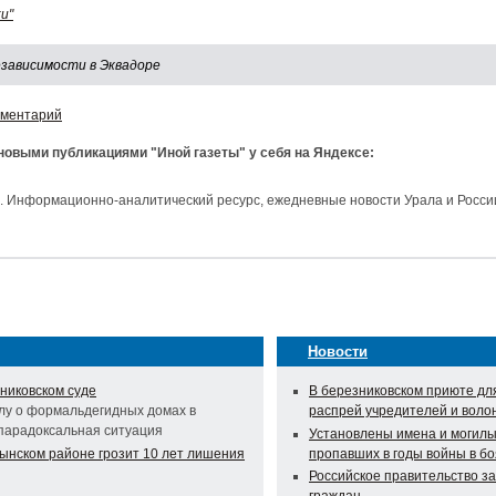
и"
зависимости в Эквадоре
мментарий
 новыми публикациями "Иной газеты" у себя на Яндексе:
и. Информационно-аналитический ресурс, ежедневные новости Урала и Росси
Новости
никовском суде
В березниковском приюте дл
лу о формальдегидных домах в
распрей учредителей и воло
 парадоксальная ситуация
Установлены имена и могилы
ынском районе грозит 10 лет лишения
пропавших в годы войны в бо
Российское правительство з