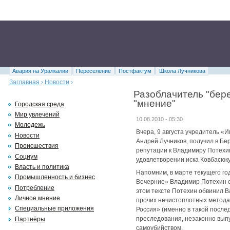
Авария на Уралкалии
Переселение
Постфактум
Школа Лучникова
Заглавная
›
Новости
›
Разоблачитель "бере
"мнение"
Городская среда
Мир увлечений
10.08.2010 - 05:30
Молодежь
Вчера, 9 августа учредитель «
Новости
Андрей Лучников, получил в Бе
Происшествия
репутации к Владимиру Потехи
Социум
удовлетворении иска Ковбасюку
Власть и политика
Напомним, в марте текущего го
Промышленность и бизнес
Вечерние» Владимир Потехин со
Потребление
этом тексте Потехин обвинил В
Личное мнение
прочих нечистоплотных метода
Специальные приложения
Россия» (именно в такой после
преследования, незаконно выпу
Партнёры
самоубийством.