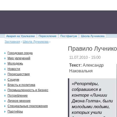
Авария на Уралкалии
Переселение
Постфактум
Школа Лучникова
Заглавная
›
Школа Лучникова
›
Правило Лучнико
Городская среда
11.07.2010 - 15:00
Мир увлечений
Молодежь
Текст:
Александр
Новости
Наковальня
Происшествия
Социум
«Репортёры,
Власть и политика
собравшиеся в
Промышленность и бизнес
конторе «Линиии
Потребление
Джона Голта», были
Личное мнение
молодыми людьми,
Специальные приложения
Партнёры
которых учили