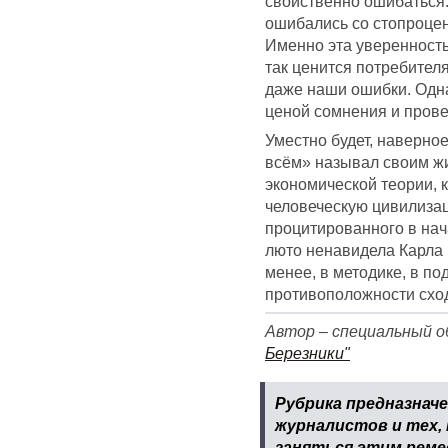
свойственно ошибаться.
ошибались со стопроцен
Именно эта уверенность
так ценится потребител
даже наши ошибки. Одна
ценой сомнения и прове
Уместно будет, наверно
всём» называл своим ж
экономической теории, к
человеческую цивилизац
процитированного в нач
люто ненавидела Карла 
менее, в методике, в по
противоположности сходи
Автор – специальный 
Березники"
Рубрика предназнач
журналистов и тех,
заняться этим реме