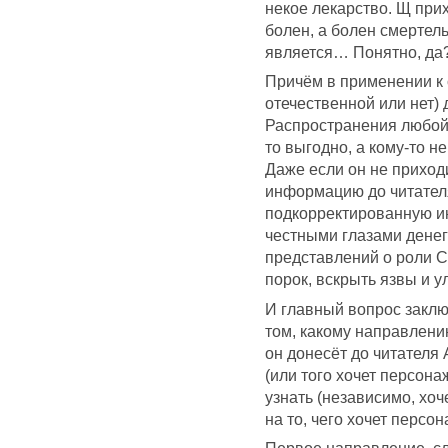
некое лекарство. Щ прих
болен, а болен смертел
является… Понятно, да
Причём в применении к
отечественной или нет)
Распространения любой
то выгодно, а кому-то 
Даже если он не приход
информацию до читателя
подкорректированную ин
честными глазами денег 
представлений о роли С
порок, вскрыть язвы и у
И главный вопрос заклю
том, какому направлени
он донесёт до читателя А
(или того хочет персонаж
узнать (независимо, хоч
на то, чего хочет персон
Первое направление, сл