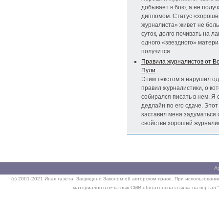
добывает в бою, а не получ
дипломом. Статус «хороше
журналиста» живет не бол
суток, долго почивать на л
одного «звездного» матери
получится
Правила журналистов от В
Пули
Этим текстом я нарушил од
правил журналистики, о ко
собирался писать в нем. Я 
дедлайн по его сдаче. Этот
заставил меня задуматься 
свойстве хорошей журнали
А
(c) 2001-2021 Иная газета. Защищено Законом об авторском праве. При использовании
материалов в печатных СМИ обязательна ссылка на портал