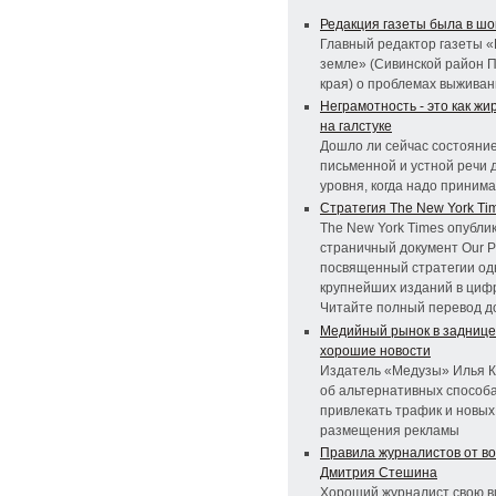
Редакция газеты была в ш
Главный редактор газеты 
земле» (Сивинской район 
края) о проблемах выжива
Неграмотность - это как жи
на галстуке
Дошло ли сейчас состояни
письменной и устной речи д
уровня, когда надо приним
Стратегия The New York Ti
The New York Times опублик
страничный документ Our P
посвященный стратегии од
крупнейших изданий в циф
Читайте полный перевод д
Медийный рынок в заднице,
хорошие новости
Издатель «Медузы» Илья 
об альтернативных способ
привлекать трафик и новы
размещения рекламы
Правила журналистов от в
Дмитрия Стешина
Хороший журналист свою в