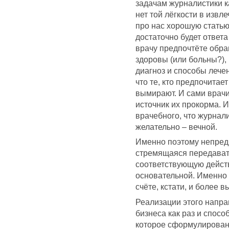
задачам журналистики ка
нет той лёгкости в извл
про нас хорошую стать
достаточно будет ответа
врачу предпочтёте обращ
здоровы (или больны?),
диагноз и способы лече
что те, кто предпочитае
вымирают. И сами врачи 
источник их прокорма. И
врачебного, что журнали
желательно – вечной.
Именно поэтому непредв
стремящаяся передава
соответствующую действ
основательной. Именно 
счёте, кстати, и более в
Реализации этого напра
бизнеса как раз и спос
которое сформулировано