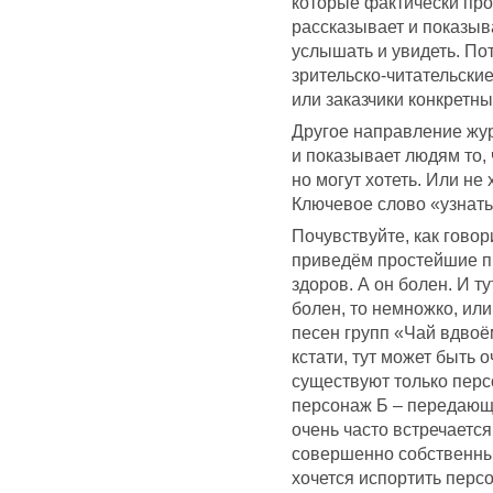
которые фактически про
рассказывает и показыва
услышать и увидеть. По
зрительско-читательски
или заказчики конкретн
Другое направление жур
и показывает людям то, 
но могут хотеть. Или не 
Ключевое слово «узнать
Почувствуйте, как говор
приведём простейшие пр
здоров. А он болен. И ту
болен, то немножко, ил
песен групп «Чай вдвоё
кстати, тут может быть о
существуют только перс
персонаж Б – передающ
очень часто встречаетс
совершенно собственны
хочется испортить перс