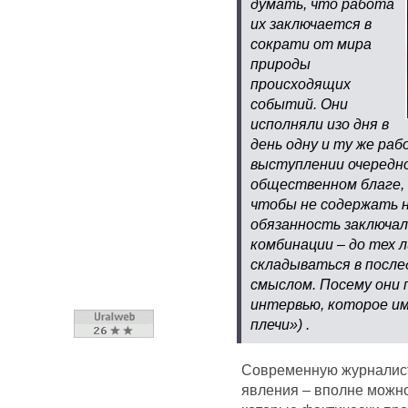
думать, что работа
их заключается в
сократи от мира
природы
происходящих
событий. Они
исполняли изо дня в
день одну и ту же раб
выступлении очередн
общественном благе,
чтобы не содержать н
обязанность заключала
комбинации – до тех л
складываться в посл
смыслом. Посему они 
интервью, которое им
плечи») .
Современную журналист
явления – вполне можно