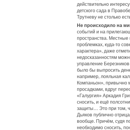
действительно интересу
детского сада в Правоб
Трутневу не столько есть
Не происходило на м
событий и на прилегаю
пространства. Местные 
проблемках, куда-то со
характера», даже отмет
недосказанностям можно
управление Березников 
было бы выпросить дене
например, лояльная ка
Компаньон», привычно 
просадками, вдруг пере
«Галургия» Аркадия Гри
сносить, и ещё полсотн
защиты… Это при том, ч
Дьяков публично отриц
вообще. Причём, судя п
необходимо сносить, по