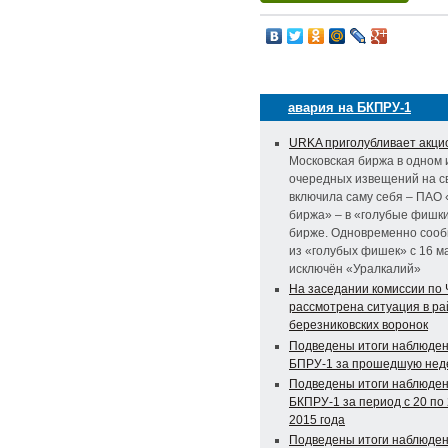
авария на БКПРУ-1
URKA приголубливает акци
Московская биржа в одном 
очередных извещений на с
включила саму себя – ПАО
биржа» – в «голубые фишки
бирже. Одновременно сооб
из «голубых фишек» с 16 м
исключён «Уралкалий»
На заседании комиссии по
рассмотрена ситуация в р
березниковских воронок
Подведены итоги наблюден
БПРУ-1 за прошедшую не
Подведены итоги наблюден
БКПРУ-1 за период с 20 по
2015 года
Подведены итоги наблюден