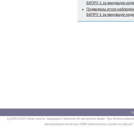
БКПРУ-1 за минувшую нед
Подведены итоги наблюден
БКПРУ-1 за минувшую нед
А
(c) 2001-2021 Иная газета. Защищено Законом об авторском праве. При использовании
материалов в печатных СМИ обязательна ссылка на портал