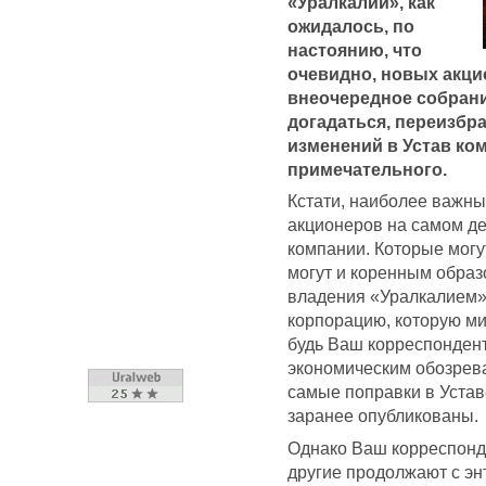
«Уралкалий», как
ожидалось, по
настоянию, что
очевидно, новых акци
внеочередное собрани
догадаться, переизбр
изменений в Устав ком
примечательного.
Кстати, наиболее важны
акционеров на самом де
компании. Которые могут
могут и коренным образ
владения «Уралкалием» 
корпорацию, которую мир
будь Ваш корреспонден
экономическим обозрева
самые поправки в Устав
заранее опубликованы.
Однако Ваш корреспонден
другие продолжают с эн