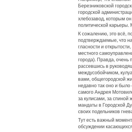
Березниковской городск
городской администрац
хлебозавод, которым он
политической карьеры. М
К сожалению, это всё, п
подтверждаемые, что на
гласности и открытости
местного самоуправления
города). Правда, очень 
рассевшись в руководящ
междусобойчиком, кулуа
вами, общегородской ж
недавно так оно и было
самого Андрея Мотовило
за кулисами, за спиной
мандаты в Городской Ду
своих подельников гнева
Тут есть важный момент.
обсуждении касающихся 