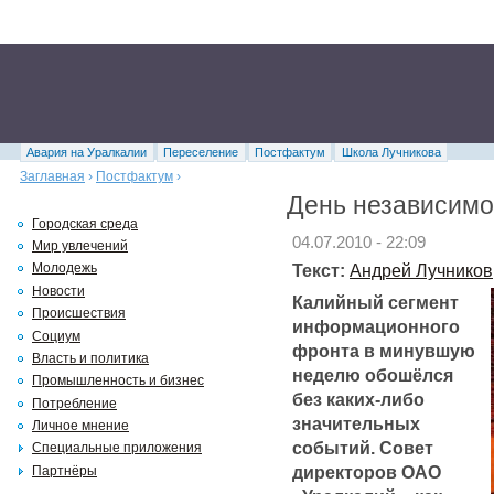
Авария на Уралкалии
Переселение
Постфактум
Школа Лучникова
Заглавная
›
Постфактум
›
День независимо
Городская среда
04.07.2010 - 22:09
Мир увлечений
Текст:
Андрей Лучников
Молодежь
Новости
Калийный сегмент
Происшествия
информационного
Социум
фронта в минувшую
Власть и политика
неделю обошёлся
Промышленность и бизнес
без каких-либо
Потребление
значительных
Личное мнение
событий. Совет
Специальные приложения
директоров ОАО
Партнёры