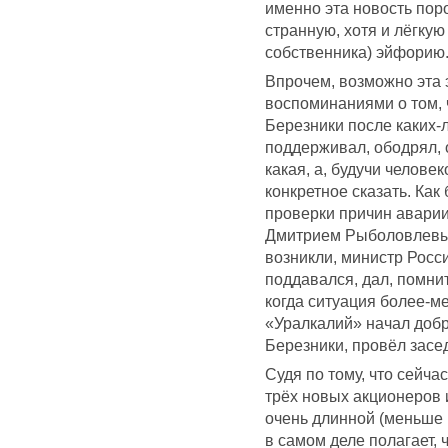
именно эта новость по
странную, хотя и лёгку
собственника) эйфорию.
Впрочем, возможно эта
воспоминаниями о том, 
Березники после каких-
поддерживал, ободрял, 
какая, а, будучи челове
конкретное сказать. Ка
проверки причин аварии
Дмитрием Рыболовлевым
возникли, министр Рос
поддавался, дал, помни
когда ситуация более-м
«Уралкалий» начал добр
Березники, провёл засед
Судя по тому, что сейча
трёх новых акционеров 
очень длинной (меньше м
в самом деле полагает,