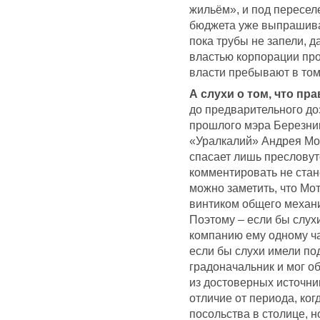
жильём», и под пересел
бюджета уже выпрашив
пока трубы не запели, 
властью корпорации про
власти пребывают в том 
А слухи о том, что п
до предварительного до
прошлого мэра Березни
«Уралкалий» Андрея Мот
спасает лишь пресловут
комментировать не стане
можно заметить, что Мо
винтиком общего механи
Поэтому – если бы слухи
компанию ему одному ча
если бы слухи имели по
градоначальник и мог об
из достоверных источник
отличие от периода, ко
посольства в столице, н