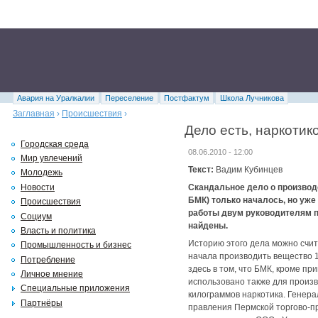
Авария на Уралкалии
Переселение
Постфактум
Школа Лучникова
Заглавная
›
Происшествия
›
Дело есть, наркотик
Городская среда
08.06.2010 - 12:00
Мир увлечений
Текст:
Вадим Кубинцев
Молодежь
Новости
Скандальное дело о производс
БМК) только началось, но уж
Происшествия
работы двум руководителям пе
Социум
найдены.
Власть и политика
Историю этого дела можно счит
Промышленность и бизнес
начала производить вещество 1
Потребление
здесь в том, что БМК, кроме 
Личное мнение
использовано также для произв
Специальные приложения
килограммов наркотика. Генер
Партнёры
правления Пермской торгово-п