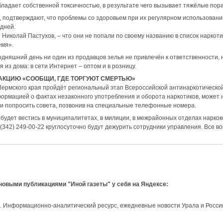
бладает собственной токсичностью, в результате чего вызывает тяжёлые пор
, подтверждают, что проблемы со здоровьем при их регулярном использовании
 дней.
Николай Пастухов, – что они не попали по своему названию в список наркотич
емя».
одняшний день ни один из продавцов зелья не привлечён к ответственности, н
 из дома: в сети Интернет – оптом и в розницу.
АКЦИЮ «СООБЩИ, ГДЕ ТОРГУЮТ СМЕРТЬЮ»
Пермского края пройдёт региональный этап Всероссийской антинаркотической
ормацией о фактах незаконного употребления и оборота наркотиков, может 
ли попросить совета, позвонив на специальные телефонные номера.
будет вестись в муниципалитетах, в милиции, в межрайонных отделах наркок
342) 249-00-22 круглосуточно будут дежурить сотрудники управления. Все 
 новыми публикациями "Иной газеты" у себя на Яндексе:
и. Информационно-аналитический ресурс, ежедневные новости Урала и Росси