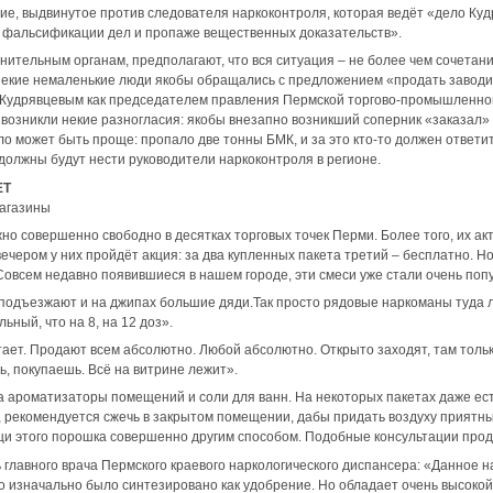
ние, выдвинутое против следователя наркоконтроля, которая ведёт «дело Куд
в фальсификации дел и пропаже вещественных доказательств».
анительным органам, предполагают, что вся ситуация – не более чем сочетан
некие немаленькие люди якобы обращались с предложением «продать заводик»
м Кудрявцевым как председателем правления Пермской торгово-промышленно
 возникли некие разногласия: якобы внезапно возникший соперник «заказал» 
ло может быть проще: пропало две тонны БМК, и за это кто-то должен ответит
 должны будут нести руководители наркоконтроля в регионе.
ЕТ
магазины
о совершенно свободно в десятках торговых точек Перми. Более того, их ак
ечером у них пройдёт акция: за два купленных пакета третий – бесплатно. Но,
 Совсем недавно появившиеся в нашем городе, эти смеси уже стали очень по
а подъезжают и на джипах большие дяди.Так просто рядовые наркоманы туда 
ьный, что на 8, на 12 доз».
ает. Продают всем абсолютно. Любой абсолютно. Открыто заходят, там только
ь, покупаешь. Всё на витрине лежит».
а ароматизаторы помещений и соли для ванн. На некоторых пакетах даже ес
 рекомендуется сжечь в закрытом помещении, дабы придать воздуху приятны
 этого порошка совершенно другим способом. Подобные консультации прод
 главного врача Пермского краевого наркологического диспансера: «Данное н
но изначально было синтезировано как удобрение. Но обладает очень высокой