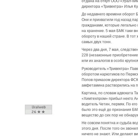
отдана на откуп ООО «Урал-хи
директора «Тривектра» Илья Ку
До недавнего времени оборот 
Они и прихватили год назад па
гражданами, которые легально 
на хранение. 5 мая БМК таки в
обороту в нашей стране. В тот
самых двух тонн.
Через два дня, 7 мая, следств
228 (незаконные приобретение,
или их аналогов в особо крупн
Руководитель «Тривектра» Паве
оборотом наркотиков по Пермс
Попов приказом директора ФСК
амфетамина растворились на п
Картина, по словам адвоката 
«Химтехпром» прибыл некто Ан
водитель Четин, пермяк. По его
было это ещё до признания БМК
вещество до сих пор не обнару
Не совсем понятна и судьба во
этого дня. После того он звони
ничего не знают. Или делают ви