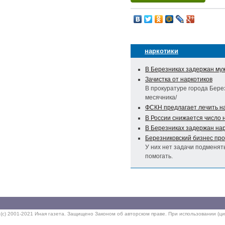
наркотики
В Березниках задержан му
Зачистка от наркотиков
В прокуратуре города Бере
месячника/
ФСКН предлагает лечить на
В России снижается число
В Березниках задержан на
Березниковский бизнес про
У них нет задачи подменят
помогать.
(c) 2001-2021 Иная газета. Защищено Законом об авторском праве. При использовании (ци