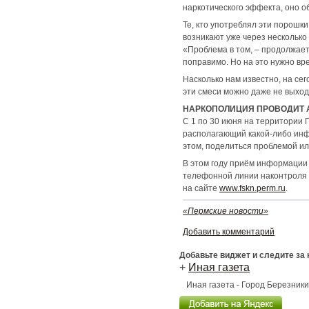
наркотического эффекта, оно о
Те, кто употреблял эти порошки
возникают уже через несколько
«Проблема в том, – продолжает 
поправимо. Но на это нужно вр
Насколько нам известно, на сег
эти смеси можно даже не выходя
НАРКОПОЛИЦИЯ ПРОВОДИТ 
С 1 по 30 июня на территории 
располагающий какой-либо инф
этом, поделиться проблемой и
В этом году приём информации 
телефонной линии наконтроля (
на сайте
www.fskn.perm.ru
.
«Пермские новости»
Добавить комментарий
Добавьте виджет и следите за
+
Иная газета
Иная газета - Город Березник