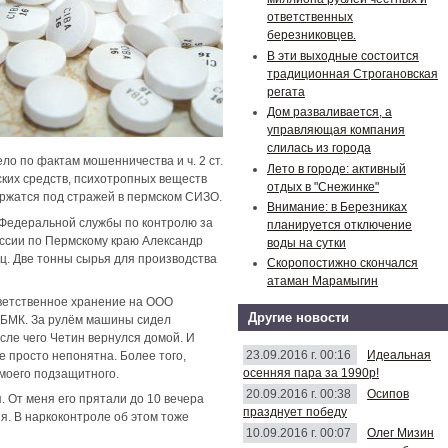
ответственных
березниковцев.
В эти выходные состоится
традиционная Строгановская
регата
Дом разваливается, а
управляющая компания
слилась из города
ло по фактам мошенничества и ч. 2 ст.
Лето в городе: активный
ских средств, психотропных веществ
отдых в "Снежинке"
ержатся под стражей в пермском СИЗО.
Внимание: в Березниках
 Федеральной службы по контролю за
планируется отключение
ссии по Пермскому краю Александр
воды на сутки
ц. Две тонны сырья для производства
Скоропостижно скончался
атаман Марамыгин
тветственное хранение на ООО
Другие новости
с БМК. За рулём машины сидел
осле чего Четин вернулся домой. И
23.09.2016 г. 00:16
Идеальная
 просто непонятна. Более того,
осенняя пара за 1990р!
 моего подзащитного.
20.09.2016 г. 00:38
Осипов
 От меня его прятали до 10 вечера
празднует победу
ня. В наркоконтроле об этом тоже
10.09.2016 г. 00:07
Олег Мизин