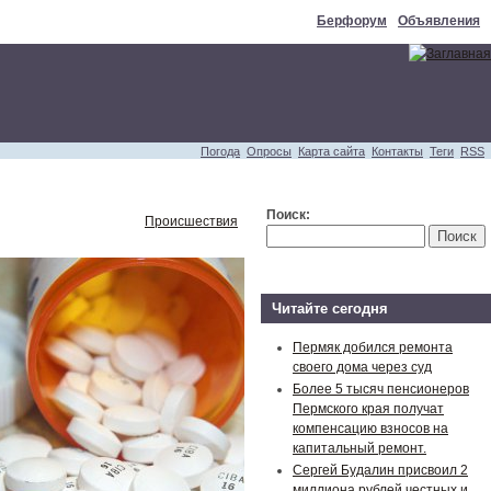
Берфорум
Объявления
Погода
Опросы
Карта сайта
Контакты
Теги
RSS
Поиск:
Происшествия
Читайте сегодня
Пермяк добился ремонта
своего дома через суд
Более 5 тысяч пенсионеров
Пермского края получат
компенсацию взносов на
капитальный ремонт.
Сергей Будалин присвоил 2
миллиона рублей честных и