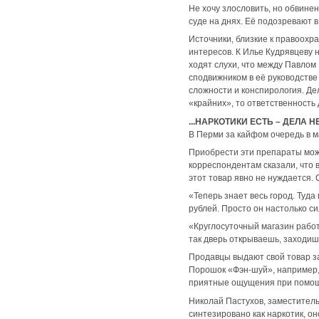
Не хочу злословить, но обвине
суде на днях. Её подозревают 
Источники, близкие к правоохр
интересов. К Илье Кудрявцеву 
ходят слухи, что между Павло
сподвижником в её руководстве
сложности и конспирология. Де
«крайних», то ответственность
...НАРКОТИКИ ЕСТЬ – ДЕЛА Н
В Перми за кайфом очередь в 
Приобрести эти препараты можн
корреспондентам сказали, что в
этот товар явно не нуждается.
«Теперь знает весь город. Туд
рублей. Просто он настолько сил
«Круглосуточный магазин работ
так дверь открываешь, заходиш
Продавцы выдают свой товар з
Порошок «Фэн-шуй», например,
приятные ощущения при помощи
Николай Пастухов, заместитель
синтезировано как наркотик, о