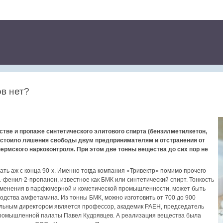
ов нет?
тве и пропаже синтетического элитового спирта (бензилметилкетон,
е стоило лишения свободы двум предпринимателям и отстранения от
рмского наркоконтроля. При этом две тонны вещества до сих пор не
ать аж с конца 90-х. Именно тогда компания «Тривектр» помимо прочего
-фенил-2-пропанон, известное как БМК или синтетический спирт. Тонкость
применения в парфюмерной и кометической промышленности, может быть
одства амфетамина. Из тонны БМК, можно изготовить от 700 до 900
альным директором является профессор, академик РАЕН, председатель
ромышленной палаты Павел Кудрявцев. А реализация вещества была