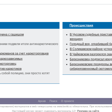
Происшествия
жчина с гашишом
В Чусовом судебные пристав
женщину
зники подвели итоги антинаркотического
Голодный вор, ограбивший бе
В Соликамском районе устро
ркоманов за счет наркоторговцев
В Чайковском разгорелся ск
 наркозависимых
Березниковец подписал кред
ркоторговец
Березниковские прокуроры в
тив наркотиков
сибиреязвенномый скотомог
ь собой полицию, они просто хотят
Архив
Поиск
О проекте
тировании) материалов в web гиперссылка на www.beriki.ru обязательна. При использован
Настоящий ресурс может содержать материалы 12+
Реклама на сайте
.