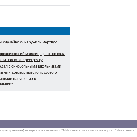
ы случайно обнаружили мертвую
резниковский магазин, денег не взял
или ночную перестрелку
андал с онкобольными школьниками
итный договор вместо трудового
ыявили нарушение в
ильнике
ии (цитировании) материалов в печатных СМИ обязательна ссылка на портал "Иная газета".