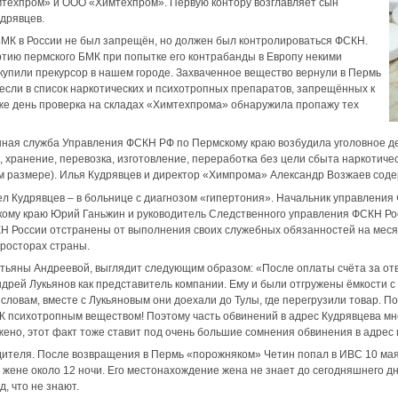
мтехпром» и ООО «Химтехпром». Первую контору возглавляет сын
дрявцев.
БМК в России не был запрещён, но должен был контролироваться ФСКН.
ртию пермского БМК при попытке его контрабанды в Европу некими
купили прекурсор в нашем городе. Захваченное вещество вернули в Пермь
несли в список наркотических и психотропных препаратов, запрещённых к
 же день проверка на складах «Химтехпрома» обнаружила пропажу тех
енная служба Управления ФСКН РФ по Пермскому краю возбудила уголовное де
 хранение, перевозка, изготовление, переработка без цели сбыта наркотиче
ом размере). Илья Кудрявцев и директор «Химпрома» Александр Возжаев сод
л Кудрявцев – в больнице с диагнозом «гипертония». Начальник управления
кому краю Юрий Ганьжин и руководитель Следственного управления ФСКН Ро
Н России отстранены от выполнения своих служебных обязанностей на меся
росторах страны.
Татьяны Андреевой, выглядит следующим образом: «После оплаты счёта за о
дрей Лукьянов как представитель компании. Ему и были отгружены ёмкости 
 словам, вместе с Лукьяновым они доехали до Тулы, где перегрузили товар. П
 психотропным веществом! Поэтому часть обвинений в адрес Кудрявцева мне
жено, этот факт тоже ставит под очень большие сомнения обвинения в адрес
дителя. После возвращения в Пермь «порожняком» Четин попал в ИВС 10 мая.
л жене около 12 ночи. Его местонахождение жена не знает до сегодняшнего д
д, что не знают.