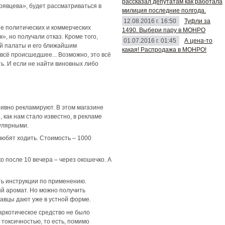
рассказал депутатам как работала
рявцева», будет рассматриваться в
милиция последние полгода.
12.08.2016 г. 16:50
Туфли за
ие политических и коммерческих
1490. Выбери пару в МОНРО
, но получали отказ. Кроме того,
01.07.2016 г. 01:45
А цена-то
й палаты и его ближайшим
какая! Распродажа в МОНРО!
всё происшедшее... Возможно, это всё
ь. И если не найти виновных либо
тивно рекламируют. В этом магазине
 как нам стало известно, в рекламе
пулярными.
любят ходить. Стоимость – 1000
 после 10 вечера – через окошечко. А
ть инструкции по применению.
й аромат. Но можно получить
авцы дают уже в устной форме.
аркотическое средство не было
 токсичностью, то есть, помимо