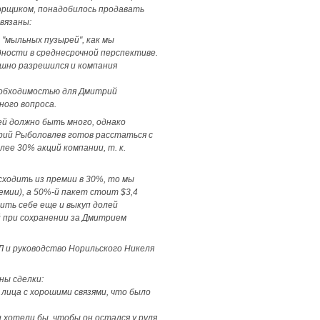
ворщиком, понадобилось продавать
вязаны:
"мыльных пузырей", как мы
ности в среднесрочной перспективе.
ешно разрешился и компания
необходимостью для Дмитрий
ного вопроса.
ей должно быть много, однако
рий Рыболовлев готов расстаться с
ее 30% акций компании, т. к.
сходить из премии в 30%, то мы
ремии), а 50%-й пакет стоит $3,4
лить себе еще и выкуп долей
й при сохранении за Дмитрием
Л и руководство Норильского Никеля
ны сделки:
 лица с хорошими связями, что было
 хотели бы, чтобы он остался у руля