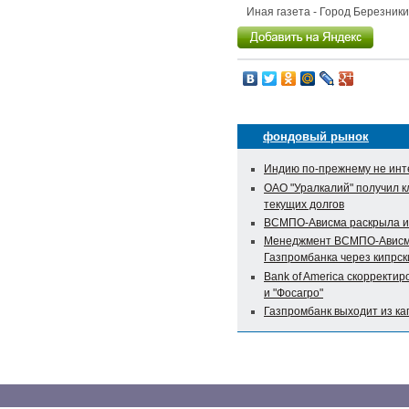
Иная газета - Город Березник
фондовый рынок
Индию по-прежнему не инте
ОАО "Уралкалий" получил 
текущих долгов
ВСМПО-Ависма раскрыла и
Менеджмент ВСМПО-Ависма
Газпромбанка через кипрс
Bank of America скорректир
и "Фосагро"
Газпромбанк выходит из к