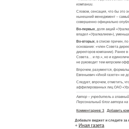
компании.
Словом, сенсация, что бы это з
нынешний менеджмент – самый 
совершенно официально опубл
Во-первых
, доля акций «Урал
владел «Уралкалием»), уменьшил
Во-вторых
, в списке причин,
основание: «член Совета дире
директоров компании). Ранее в
Совета… и пр.», но и единолич
не руководит тем кипрским оф
Впрочем, разумеется, формальн
Евгеньевич «Иной газете» не д
Следует, впрочем, отметить, чт
аффилированных лиц ОАО «Уралк
Автор – учредитель и главны
Персональный блог автора на Blo
Комментариев: 3
Добавить ко
Добавьте виджет и следите за
+
Иная газета