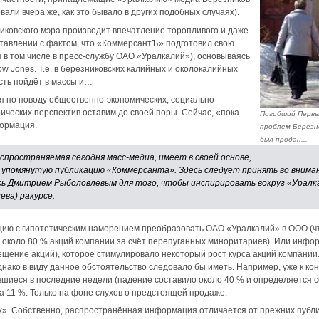
али вчера же, как это бывало в других подобных случаях).
иковского мэра производит впечатление торопливого и даже
ставлении с фактом, что «КоммерсантЪ» подготовил свою
 в том числе в пресс-службу ОАО «Уралкалий»), основываясь
 Jones. Т.е. в березниковских калийных и околокалийных
ость пойдёт в массы и…
 по поводу общественно-экономических, социально-
рических перспектив оставим до своей поры. Сейчас, «пока
Погибший Первый
ормация.
проблем Березни
был продан...
аспространяемая сегодня масс-медиа, имеет в своей основе,
– упомянутую публикацию «Коммерсанта». Здесь следует принять во вниман
ь Дмитрием Рыболовлевым для того, чтобы инспирировать вокруг «Уралк
ева) ракурсе.
цию с гипотетическим намерением преобразовать ОАО «Уралкалий» в ООО (ч
ах около 80 % акций компании за счёт перепуганных миноритариев). Или ин
щение акций), которое стимулировало некоторый рост курса акций компании
днако в виду данное обстоятельство следовало бы иметь. Например, уже к ко
вшиеся в последние недели (падение составило около 40 % и определяется 
а 11 %. Только на фоне слухов о предстоящей продаже.
х». Собственно, распространённая информация отличается от прежних публи