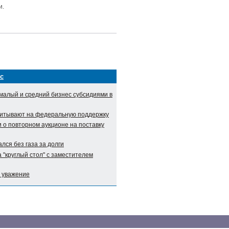
и.
с
малый и средний бизнес субсидиями в
итывают на федеральную поддержку
о повторном аукционе на поставку
лся без газа за долги
 "круглый стол" с заместителем
и уважение