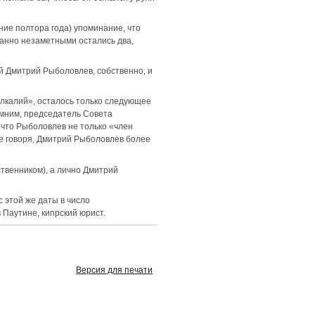
дние полтора года) упоминание, что
анно незаметными остались два,
й Дмитрий Рыболовлев, собственно, и
лкалий», осталось только следующее
омним, председатель Совета
 что Рыболовлев не только «член
ще говоря, Дмитрий Рыболовлев более
ственником), а лично Дмитрий
с этой же даты в число
Паутине, кипрский юрист.
Версия для печати