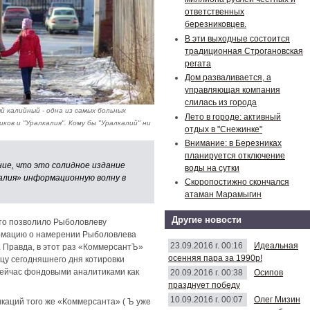
ответственных
березниковцев.
В эти выходные состоится
традиционная Строгановская
регата
Дом разваливается, а
управляющая компания
слилась из города
 калийный - одна из самых больных
Лето в городе: активный
ков и "Уралкалия". Кому бы "Уралкалий" ни
отдых в "Снежинке"
Внимание: в Березниках
планируется отключение
ие, что это солидное издание
воды на сутки
алия» информационную волну в
Скоропостижно скончался
атаман Марамыгин
Другие новости
то позволило Рыболовлеву
формацию о намерении Рыболовлева
23.09.2016 г. 00:16
Идеальная
. Правда, в этот раз «КоммерсантЪ»
осенняя пара за 1990р!
нцу сегодняшнего дня котировки
сейчас фондовыми аналитиками как
20.09.2016 г. 00:38
Осипов
празднует победу
10.09.2016 г. 00:07
Олег Мизин
каций того же «Коммерсанта» ( Ъ уже