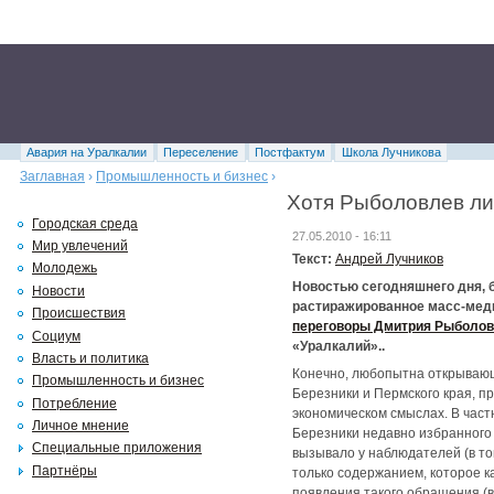
Авария на Уралкалии
Переселение
Постфактум
Школа Лучникова
Заглавная
›
Промышленность и бизнес
›
Хотя Рыболовлев ли
Городская среда
27.05.2010 - 16:11
Мир увлечений
Текст:
Андрей Лучников
Молодежь
Новостью сегодняшнего дня, 
Новости
растиражированное масс-меди
Происшествия
переговоры Дмитрия Рыболо
Социум
«Уралкалий»..
Власть и политика
Конечно, любопытна открывающ
Промышленность и бизнес
Березники и Пермского края, п
Потребление
экономическом смыслах. В част
Личное мнение
Березники недавно избранного 
Специальные приложения
вызывало у наблюдателей (в то
Партнёры
только содержанием, которое к
появления такого обращения (