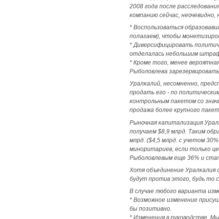
2008 года после расследовани
компанию сейчас, неочевидно,
* Воспользоваться образовав
полагаем), чтобы монетизиров
* Диверсифицировать политиче
отделалась небольшим штрафо
* Кроме того, менее вероятна
Рыболовлева зарезервировать 
Уралкалий, несомненно, предс
продать его - по политически
контрольным пакетом со значи
продажа более крупного паке
Рыночная капитализация Уралк
получаем $8,9 млрд. Таким обр
млрд. ($4,5 млрд. с учетом 30
миноритариев, если только це
Рыболовлевым еще 36% и стат
Хотя объединение Уралкалия с
будут против этого, будь то 
В случае любого варианта изм
* Возможное изменение присущ
бы позитивно.
* Изменения в руководстве. М