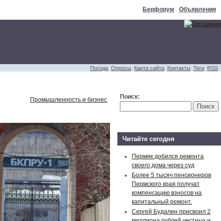
Берфорум
Объявления
Погода
Опросы
Карта сайта
Контакты
Теги
RSS
Поиск:
Промышленность и бизнес
Читайте сегодня
Пермяк добился ремонта
своего дома через суд
Более 5 тысяч пенсионеров
Пермского края получат
компенсацию взносов на
капитальный ремонт.
Сергей Будалин присвоил 2
миллиона рублей честных и