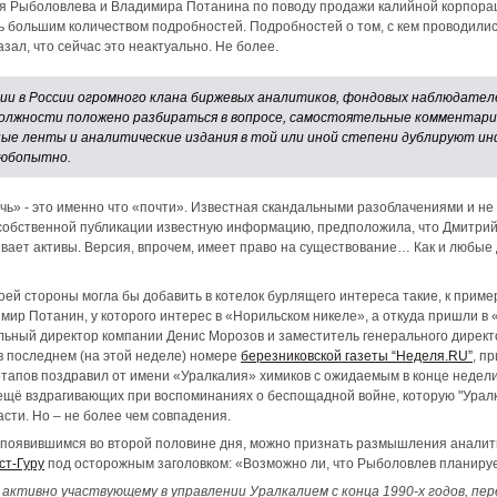
я Рыболовлева и Владимира Потанина по поводу продажи калийной корпорац
ь большим количеством подробностей. Подробностей о том, с кем проводилис
азал, что сейчас это неактуально. Не более.
ии в России огромного клана биржевых аналитиков, фондовых наблюдател
 должности положено разбираться в вопросе, самостоятельные комментар
тные ленты и аналитические издания в той или иной степени дублируют и
любопытно.
очь» - это именно что «почти». Известная скандальными разоблачениями и 
в собственной публикации известную информацию, предположила, что Дмитри
ливает активы. Версия, впрочем, имеет право на существование… Как и любые
воей стороны могла бы добавить в котелок бурлящего интереса такие, к приме
ир Потанин, у которого интерес в «Норильском никеле», а откуда пришли в
льный директор компании Денис Морозов и заместитель генерального директ
 в последнем (на этой неделе) номере
березниковской газеты “Неделя.RU”
, п
отапов поздравил от имени «Уралкалия» химиков с ожидаемым в конце недел
ещё вздрагивающих при воспоминаниях о беспощадной войне, которую "Уралк
сти. Но – не более чем совпадения.
появившимся во второй половине дня, можно признать размышления аналити
ст-Гуру
под осторожным заголовком: «Возможно ли, что Рыболовлев планируе
активно участвующему в управлении Уралкалием с конца 1990-х годов, пе