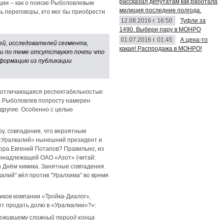
рассказал депутатам как работала
ии – как о поиске Рыболовлевым
милиция последние полгода.
ь переговоры, кто мог бы приобрести
12.08.2016 г. 16:50
Туфли за
1490. Выбери пару в МОНРО
01.07.2016 г. 01:45
А цена-то
ей, исследователей сегмента,
какая! Распродажа в МОНРО!
ии по теме отсутствуют почти что
нформацию из публикации
не отличающаяся респектабельностью
й Рыболовлев попросту намерен
 другие. Особенно с целью
ру, совпадения, что вероятным
 «Уралкалий» нынешний президент и
ора Евгений Потапов? Правильно, из
ринадлежащей ОАО «Азот» (читай:
и Днём химика. Занятные совпадения.
алий" вёл против "Уралхима" во время
ков компании «Тройка-Диалог»,
т продать долю в «Уралкалии»?»:
режившему сложный период конца