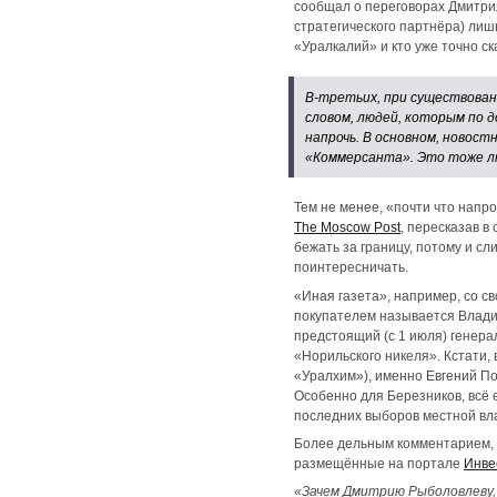
сообщал о переговорах Дмитри
стратегического партнёра) лиш
«Уралкалий» и кто уже точно ск
В-третьих, при существован
словом, людей, которым по
напрочь. В основном, новос
«Коммерсанта». Это тоже 
Тем не менее, «почти что напр
The Moscow Post
, пересказав 
бежать за границу, потому и с
поинтересничать.
«Иная газета», например, со с
покупателем называется Владим
предстоящий (с 1 июля) генера
«Норильского никеля». Кстати,
«Уралхим»), именно Евгений П
Особенно для Березников, всё 
последних выборов местной вла
Более дельным комментарием, 
размещённые на портале
Инве
«Зачем Дмитрию Рыболовлеву, 