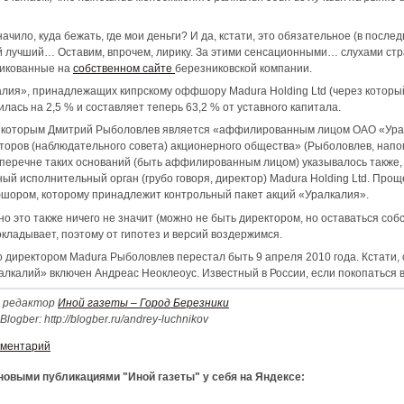
начило, куда бежать, где мои деньги? И да, кстати, это обязательное (в после
лучший… Оставим, впрочем, лирику. За этими сенсационными… слухами стр
икованные на
собственном сайте
березниковской компании.
калия», принадлежащих кипрскому оффшору Madura Holding Ltd (через которы
ась на 2,5 % и составляет теперь 63,2 % от уставного капитала.
 по которым Дмитрий Рыболовлев является «аффилированным лицом ОАО «Ура
кторов (наблюдательного совета) акционерного общества» (Рыболовлев, нап
 перечне таких оснований (быть аффилированным лицом) указывалось также,
ный исполнительный орган (грубо говоря, директор) Madura Holding Ltd. Про
фшором, которому принадлежит контрольный пакет акций «Уралкалия».
о это также ничего не значит (можно не быть директором, но оставаться соб
окладывает, поэтому от гипотез и версий воздержимся.
о директором Madura Рыболовлев перестал быть 9 апреля 2010 года. Кстати, 
алий» включен Андреас Неоклеоус. Известный в России, если покопаться в 
й редактор
Иной газеты – Город Березники
gber: http://blogber.ru/andrey-luchnikov
мментарий
 новыми публикациями "Иной газеты" у себя на Яндексе: