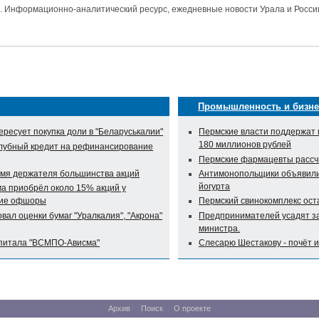
и. Информационно-аналитический ресурс, ежедневные новости Урала и Росси
Промышленность и бизне
ресует покупка доли в "Беларуськалии"
Пермские власти поддержат 
180 миллионов рублей
клубный кредит на рефинансирование
Пермские фармацевты рассч
мя держателя большинства акций
Антимонопольщики объявили 
йогурта
 приобрёл около 15% акций у
кие офшоры
Пермский свинокомплекс оста
овал оценки бумаг "Уралкалия", "Акрона"
Предпринимателей усадят за
министра.
апитала "ВСМПО-Ависма"
Слесарю Шестакову - почёт 
Архив
Поиск
О проекте