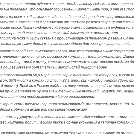
я причин затопления рудника и зарекомендовавшему себя жестким перего
 но мы полагаем, что основных соображений может быть три, и они взаимос
шемся на рынке избытком ликвидности (который приводит к формированию 
ать свои инвестиции в преддверии ожидаемого резкого сокращения ликвид
ские риски. Хотя конфликт с Кремлем в связи с затоплением рудника усп
м, гарантий того, что политический климат не изменится, нет.
я причина может быть связана с продолжающимся процессом развода и с 
некоторую сумму денег в случае невыгодного для него урегулирования дан
тавляет собой актив мирового класса, так что потенциальных покупател
м причинам - можно только российской компании. Предположительно, Дмит
тельной премией к рынку, хотя мы сомневаемся в возможности продажи бол
та подразумевает обязательный выкуп долей миноритариев.
алия составляет $6,8 млрд. после серьезного падения котировок, и если и
азом, 30%-я доля в компании стоит $2,1 млрд. ($2,7 млрд. с учетом 30%-й п
%-й премии). Вряд ли в России найдется покупатель, который сможет позво
на приобретения не будет значительно ниже рыночной. Покупка 30% акци
уса партнера представляется более реалистичной.
 Норильским Никелем - вариант реалистичный, мы полагаем, что ОК РУСА
сделка с обменом акций или денежная транзакция.
енения структуры собственности появляются два соображения, помимо це
его компании политического риска в случае вхождения в капитал компании
ы считаем, что нынешний менеджмент Уралкалия один из лучших на рынке и