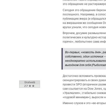
это обращение не растиражиров
Сегодня это обращение березн
поспешного. Например, в сопо
публикацию вчера (и обращался
на вчерашнем же сообщении Dow
кругах узнали, что сегодня нов
Впрочем, досужие размышления
политических и культурно-исто
горячо», любопытнее сама инф
Во-первых, «новость дня», р
собственно, один источник 
неоднократно использовалос
выгодном для себя (Рыболовл
Достаточно вспомнить провока
сконцентрировать в своих рук
провести SPO (вторичное разме
сам ссылается на Dow Jones, о
«Уралкалия», стабильно снижа
«годовой минимум»), выросли н
Именно слухов и это «во-вторы