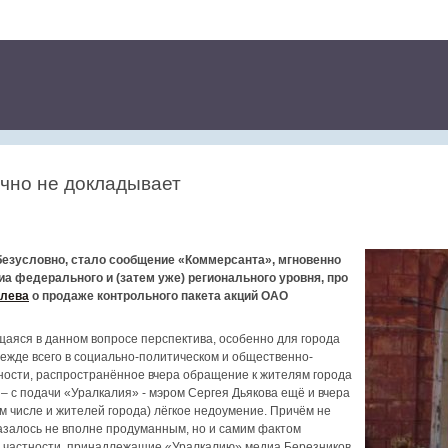
чно не докладывает
безусловно, стало сообщение «Коммерсанта», мгновенно
а федерального и (затем уже) регионального уровня, про
влева
о продаже контрольного пакета акций ОАО
аяся в данном вопросе перспектива, особенно для города
режде всего в социально-политическом и общественно-
ности, распространённое вчера обращение к жителям города
– с подачи «Уралкалия» - мэром Сергея Дьякова ещё и вчера
м числе и жителей города) лёгкое недоумение. Причём не
азалось не вполне продуманным, но и самим фактом
в частности, принадлежащие «Уралкалию» медиа Березников