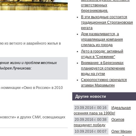
ответственных
березниковцев.
В эти выходные состоится
традиционная Строгановская
регата
Дом разваливается, а
управляющая компания
 из ветхого и аварийного жилья в
слилась из города
Лето в городе: активный
отдых в "Снежинке"
Внимание: в Березниках
щение жизни и проблем местных
планируется отключение
Андрея Лучникова:
воды на сутки
Скоропостижно скончался
атаман Марамыгин
 номинации «Окно в Россию» в 2010
Другие новости
23.09.2016 г. 00:16
Идеальная
осенняя пара за 1990р!
е новости» и других СМИ, освещающих
20.09.2016 г. 00:38
Осипов
празднует победу
10.09.2016 г. 00:07
Олег Мизин