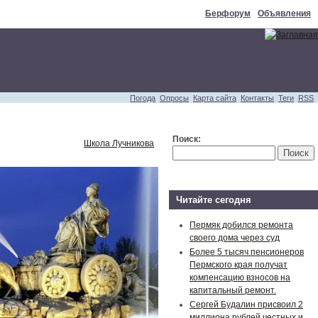
Берфорум
Объявления
Погода
Опросы
Карта сайта
Контакты
Теги
RSS
Поиск:
Школа Лучникова
Читайте сегодня
Пермяк добился ремонта
своего дома через суд
Более 5 тысяч пенсионеров
Пермского края получат
компенсацию взносов на
капитальный ремонт.
Сергей Будалин присвоил 2
миллиона рублей честных и