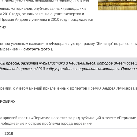
ай, Всемирный день независимой прессы, 2010 год
онных материалов, опубликованных (вышедших в
ая 2010 года, основываясь на оценке экспертов и
 Премия Андрея Лучникова в 2010 году присуждается
ИЧУ
ю под условным названием «Федеральную программу "Жилище" по расселению
м рвением» (
смотреть фото
).
оды прессы, развития журналистики и медиа-бизнеса, которое имеет осве
деральной прессе, в 2010 году учреждена специальная номинация в Премии 
ремии, с учётом мнений привлечённых экспертов Премия Андрея Лучникова в
ИРОВИЧУ
а краевой газеты «Пермские новости» за ряд публикаций в газете «Пермски
 злободневные и острые проблемы города Березники.
– 2010