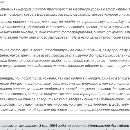
ии
бытием на информационном пространстве местного уровня в этот «преми
 в то время, когда в Березниках разгорался скандал вокруг «стройки на к
льно просто повезло, что, вот, он пошёл на строительную площадку ком
У погоста»), обнаружил человеческие останки, заснял, причём получился оч
ке находили многие, и даже кое-кто фотографировал, однако открыто, в п
 что везёт тому, кто этого заслуживает. Ну, а если уж журналистское вез
ьное фото, лучше всего иллюстрирующее саму ситуацию, саму проблему. К
 Березников, тему, чаще всего использовала именно фотографию, сделан
ная березниковская милиция, когда - с понятной какой целью – проводила 
, о результатах расследования теперь странным образом молчат… неужел
нации, то, посмотрим, конечно, как оно будет в будущем. Однако в этом го
к много для местных, локальных социумов значит внимание к ним со сторон
могает решать местные проблемы и прорубает, условно говоря, для самого
ёт не о статьях, которые пишутся по заказам корпораций или местных вл
азах того же Кремля. Говорить можно о заслугах лишь тех журналистов и 
ущность, понимают смысл местной жизни и местных проблем. В 2010 год
о всяком случае, на обозримом от наших пенат информационном пространс
 прессы отмечается с 3 мая 1994 года по решению Генеральной Ассамблеи