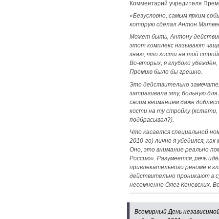
Комментарий учредителя Прем
«Безусловно, самым ярким со
которую сделал Антон Матвеев
Может быть, Антону действите
этот комплекс называют чаще «
знаю, что кости на той строй
Во-вторых, я глубоко убеждён,
Премию было бы грешно.
Это действительно замечател
затрагивала эту, больную для
своим вниманием даже доблест
кости на ту стройку (кстати
подбрасывал?).
Что касается специальной номи
2010-го) лично я убедился, ка
Оно, это внимание реально по
Россию». Разумеется, речь ид
привлекательного реноме в гл
действительно проникают в с
несомненно Олег Коневских. В
Всемирный День независимой