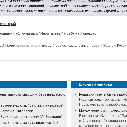
лице Намибии была принята Уиндхокская декларация, в которой содержался
и во всём мире свободной, независимой и плюралистической прессы. Декл
 для существования демократии и является одной из основных целей челов
мментарий
 новыми публикациями "Иной газеты" у себя на Яндексе:
и. Информационно-аналитический ресурс, ежедневные новости Урала и Росси
Школа Лучникова
ена главному сварщику березниковского
Редакция газеты была в шок
Главный редактор газеты «Н
Пермского края) о проблема
ермяка медалью "За отвагу на пожаре"
Между молотом и наковальн
берут из 130 заявок
В интервью "Журналисту" Пав
 будут помечены знаком "Доброволец"
войну и признаёт солидарно
н медалью за защиту прав и свобод
когда они стоят на разных п