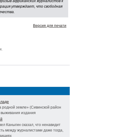
 призыв африканских журналистов к
арация утверждает, что свободная
ечества.
Версия для печати
и.
оладе
а родной земле» (Сивинской район
х выживания издания
ей
ел Каныгин сказал, что ненавидит
сть между журналистами даже тогда,
озициях