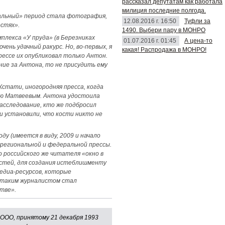
рассказал депутатам как работала
милиция последние полгода.
альный» период стала фотография,
12.08.2016 г. 16:50
Туфли за
остях».
1490. Выбери пару в МОНРО
плекса «У пруда» (в Березниках
01.07.2016 г. 01:45
А цена-то
ень удачный ракурс. Но, во-первых, я
какая! Распродажа в МОНРО!
рессе их опубликовал только Антон.
ение за Антона, то не присудить ему
стати, иногородняя пресса, когда
ную Матвеевым. Антона удостоила
расследование, кто же подбросил
и установили, что кости никто не
ду (имеется в виду, 2009 и начало
ы региональной и федеральной прессы.
 российского же читателя «окно в
астей, для создания истеблишменту
медиа-ресурсов, которые
у таким журналистом стал
тве».
 ООО, принятому 21 декабря 1993