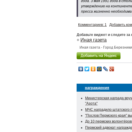
года. 3 мая 1991 года в сто
утверждению на континенте 
пресса жизненно необходима
Комментариев: 1
Добавить ко
Добавьте виджет и следите за
+
Иная газета
Иная газета - Город Березник
награждения
Министерская награда вруч
"Азота"
МЧС наградило штатского п
"Послов Пермского края" вы
До 10 пермских волонтёров
Пермский адвокат награжде