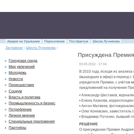
Авария на Уралкалии
Переселение
Постфактум
Школа Лучникова
Заглавная
›
Школа Лучникова
›
Присуждена Премия 
Городская среда
03.05.2010 - 17:04
Мир увлечений
В 2010 году, исходя из анали
Молодежь
(вышедших в эфир) в период с 1
Новости
учредителя Премии, с учётом 
Происшествия
предложений на получение Пр
Социум
• Александр Шестаков, журнали
Власть и политика
• Елена Азанова, корреспонде
Промышленность и бизнес
• Антон Матвеев, фотожурнали
Потребление
• Олег Коневских, заместитель
Личное мнение
• Владимир Потехин, бывший г
Специальные приложения
РЕШЕНИЕ
Партнёры
О присуждении Премии Андрея