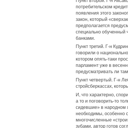
Пункт второй. Г-н Аксак
потребительском кредит
появления этого законоп
закон, который «сверхак
предполагается предусм
специально обученный ч
банками.
Пункт третий. Г-н Кудри
говорили о национально
котором опять-таки прос
парламент уже в весенн
предусматривать ли там
Пункт четвертый. Г-н Ле
стройсберкассах, котор
И, что характерно, спор
а то и поговорить-то то
сидевшие» в народном х
необходимы, особенно с
многочисленные «строи» 
зубами, автор готов сог