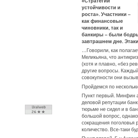
«Стратегии
устойчивости и
роста». Участники –
как финансовые
чиновники, так и
банкиры – были бодры
завтрашнем дне. Этак
…Говорили, как полагае
Меликьяна, что антикри
(хотя и плавно, «без ре
другие вопросы. Каждый 
совокупности они вызыв
Пройдемся по нескольк
Пункт первый. Минфин а
деловой репутации банк
тюрьме не сидел и в бан
большой вопрос, однако
сокращения поголовья р
количество. Все-таки б