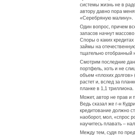
системы жизнь не в рад
автору давно пора меня
«Серебряную малину».
Один вопрос, причем все
запасов начнут массово
Споры о каких кредитах
займы на отечественную
тщательно отобранный 
Смотрим последние дан
портфель, хоть и не сл
объем «плохих долгов»
растет и, вслед за план
планке в 1,1 триллиона.
Может, автор не прав и
Ведь сказал же г-н Кудр
кредитование должно ст
наоборот, мол, «спрос 
научитесь плавать – нал
Между тем, судя по пре