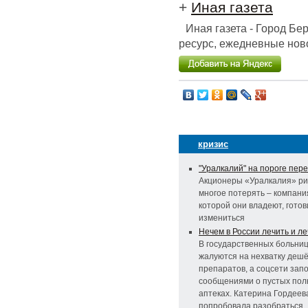
+
Иная газета
Иная газета - Город Б
ресурс, ежедневные ново
кризис
"Уралкалий" на пороге пер
Акционеры «Уралкалия» ри
многое потерять – компани
которой они владеют, готов
измениться
Нечем в России лечить и л
В государственных больни
жалуются на нехватку деш
препаратов, а соцсети зап
сообщениями о пустых полк
аптеках. Катерина Гордеев
попробовала разобраться