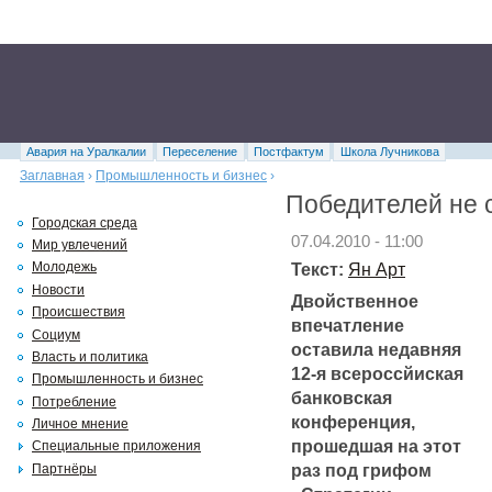
Авария на Уралкалии
Переселение
Постфактум
Школа Лучникова
Заглавная
›
Промышленность и бизнес
›
Победителей не 
Городская среда
07.04.2010 - 11:00
Мир увлечений
Текст:
Ян Арт
Молодежь
Новости
Двойственное
Происшествия
впечатление
Социум
оставила недавняя
Власть и политика
12-я всероссйиская
Промышленность и бизнес
банковская
Потребление
конференция,
Личное мнение
прошедшая на этот
Специальные приложения
раз под грифом
Партнёры