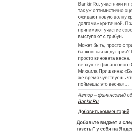
Bankir.Ru, участники и
так уж оптимистично о
ожидают новую волну кр
долгами» критичной. Пра
принимают участие совс
выступают с трибун.
Может быть, просто с тр
банковская индустрия? 
просто виновата весна.
верхушке финансового 
Михаила Пришвина: «Быва
же время чувствуешь чт
поймешь: это весна»…
Автор – финансовый об
Bankir.Ru
Добавить комментарий
Добавьте виджет и сл
газеты" у себя на Янде