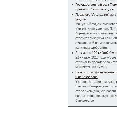
Государственный долг Перм
превысил 19 миллиардов
Прежнего "Уралкалия" мы 
увидим
Минувший год ознаменовал
«Уралкалия» уходом с Лон
биржи, новой стратегией р
стремительно ухудшающей
обстановкой на мировом р
калийных удобрений...
Доллар по 100 рублей буде
22 января 2016 года курсов
стоимость преодолела ист
максимум - 85 рублей
Банкротство физического л
и небезопасно
Уже после первого месяца
Закона о банкротстве физи
стало очевидно, что россия
спешат признаваться в со
банкротстве