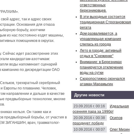
ответственных
березниковцев.
«УРАЛХИМ».
В эти выходные состоится
свой адрес, так и адрес своих
традиционная Строгановская
истрации. Основания для отказа
регата
выборную борьбу, азотчики
Дом разваливается, а
ждым из нас постоянно ездят машины,
управляющая компания
активных помощников в округах.
слилась из города
Лето в городе: активный
. Сейчас идет рассмотрение этих
отдых в "Снежинке"
огали кандидатам-азотчикам:
Внимание: в Березниках
е капли воды напоминает сценарий
планируется отключение
 в кампанию по дискредитации ОАО
воды на сутки
Скоропостижно скончался
 Сельков, трехкратный серебряный
атаман Марамыгин
 и Европы по плаванию. Человек,
том направлении и дальше в качестве
Другие новости
рные предвыборные технологии, многие
ов.
23.09.2016 г. 00:16
Идеальная
осенняя пара за 1990р!
зниках нельзя. Он также как и
дов предвыборный борьбы, от участия в
20.09.2016 г. 00:38
Осипов
ЕМ ЗИГАНШИН, врач, травматолог-
празднует победу
10.09.2016 г. 00:07
Олег Мизин