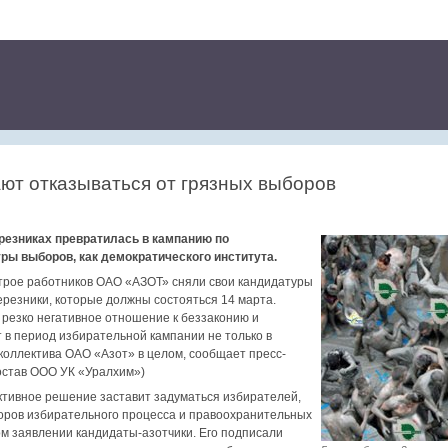
ют отказываться от грязных выборов
резниках превратилась в кампанию по
ры выборов, как демократического института.
 трое работников ОАО «АЗОТ» сняли свои кандидатуры
Березники, которые должны состояться 14 марта.
 резко негативное отношение к беззаконию и
 в период избирательной кампании не только в
 коллектива ОАО «Азот» в целом, сообщает пресс-
остав ООО УК «Уралхим»)
ктивное решение заставит задуматься избирателей,
оров избирательного процесса и правоохранительных
ном заявлении кандидаты-азотчики. Его подписали