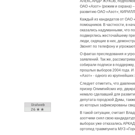
АЛЕКСАНДР ЖУКОВ, подполковни
ОАО «Азот» (режим и охрана) 
развитию ОАО «Азот»; КИРИЛЛ
Каждый из кандидатов от ОАО «А
помощников. В частности, в на
оказались надуманными, что по
подверглись жесточайшему прес
люди, сидящие в них, демонстр
Звонят по телефону и угрожают
О фактах преследования и угро
заявлений. Так же, рассматрив
собирали подписи в поддержку, 
прошлых выборов 2004 года. И
«Азот» - одного из крупнейших
Следует отметить, что давлени
призер Олимпийских игр, двукр
немало сделавший для развития
депутата городской Думы, такж
из которых зафиксированы сви
В такой ситуации, считает Влад
азотчики снял свою кандидатур
выборах уже отказались АРКАД
ортопед травмпункта МУЗ «Горо