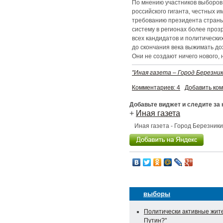
По мнению участников выборов
российского гиганта, честных и
требованию президента страны,
систему в регионах более проз
всех кандидатов и политическ
до скончания века выжимать д
Они не создают ничего нового,
"Иная газета – Город Березник
Комментариев: 4
Добавить ко
Добавьте виджет и следите за
+
Иная газета
Иная газета - Город Березник
выборы
Политически активные жите
Путин?"