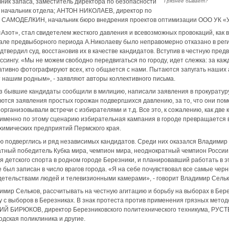
Грязнее бывает?
к запаса, заместитель директора по безопасности
– начальник отдела; АНТОН НИКОЛАЕВ, директор по
 САМОДЕЛКИН, начальник бюро внедрения проектов оптимизации ООО УК 
зот», стал свидетелем жесткого давления и всевозможных провокаций, как в 
чале предвыборного периода А.Николаеву было неправомерно отказано в рег
дтвердил суд, восстановив их в качестве кандидатов. Вступив в честную пред
сингу. «Мы не можем свободно передвигаться по городу, идет слежка: за ка
ативно фотографируют всех, кто общается с нами. Пытаются запугать наших 
 нашим родным», - заявляют авторы коллективного письма.
з бывшие кандидаты сообщили в милицию, написали заявления в прокуратуру
аются заявления простых горожан подвергшихся давлению, за то, что они пом
организовывали встречи с избирателями и т.д. Все это, к сожалению, как дв
 именно по этому сценарию избирательная кампания в городе превращается
 химических предприятий Пермского края.
ю подверглись и ряд независимых кандидатов. Среди них оказался Владимир
атный победитель Кубка мира, чемпион мира, неоднократный чемпион России
 детского спорта в родном городе Березники, и планировавший работать в э
е был записан в число врагов города. «Я на себе почувствовал все самые че
детельствами людей и телевизионными камерами», - говорит Владимир Сельк
имир Сельков, рассчитывать на честную агитацию и борьбу на выборах в Бере
у с выборов в Березниках. В знак протеста против применения грязных мето
ИЙ БИРЮКОВ, директор Березниковского политехнического техникума, РУСТ
дская поликлиника и другие.