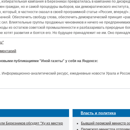
, избирательная кампания в Березниках превратилась в кампанию по дискре
мен граждан, но и самой процедуры выборов, как демократического института
 который, в частности сказал в своей программной статье «Россия, вперед!»
рачной. Обеспечить свободу слова, обеспечить демократический принцип «р
их сил. Влиятельные группы продажных чиновников и ничего не предприним
оходы из остатков советской промышленности и разбазаривать природные бо
 не хотят развития и боятся его. Но будущее принадлежит не им. Оно принадл
и"
мментарий
 новыми публикациями "Иной газеты" у себя на Яндексе:
и. Информационно-аналитический ресурс, ежедневные новости Урала и Росси
Власть и политика
ли Березников обсудят "Ху из мистер
Бывший пермский министр ос
Пермского министра отправи