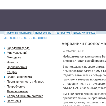
Авария на Уралкалии
Переселение
Постфактум
Школа Лучникова
Заглавная
›
Власть и политика
›
Березники продолжа
Городская среда
03.03.2010 - 13:34
Мир увлечений
Избирательная кампания в Бе
Молодежь
дискредитации самой процеду
Новости
В понедельник, первого марта,
Происшествия
с выборов в городскую Думу г. 
Социум
Сделать такой шаг их побудило
Власть и политика
произволу, которые процветают
Промышленность и бизнес
отношении них, но и трудового
Потребление
служба ОАО «Азот» (входит в с
Личное мнение
«Мы надеемся, что наше колле
Специальные приложения
привлечет внимание организат
Партнёры
органов», - пишут в коллектив