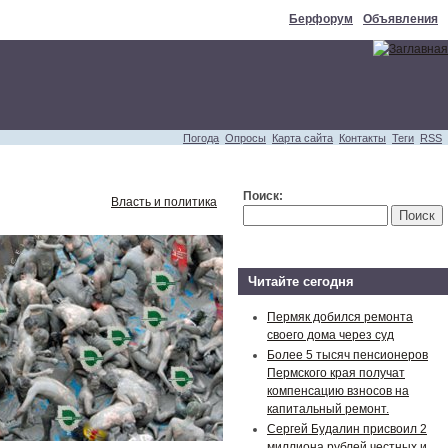
Берфорум
Объявления
Погода
Опросы
Карта сайта
Контакты
Теги
RSS
Поиск:
Власть и политика
Читайте сегодня
Пермяк добился ремонта
своего дома через суд
Более 5 тысяч пенсионеров
Пермского края получат
компенсацию взносов на
капитальный ремонт.
Сергей Будалин присвоил 2
миллиона рублей честных и