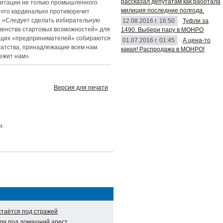
рассказал депутатам как работала
дитации не только промышленного
милиция последние полгода.
, что кардинально противоречит
.: «Следует сделать избирательную
12.08.2016 г. 16:50
Туфли за
авенства стартовых возможностей» для
1490. Выбери пару в МОНРО
ающих «предпринимателей» собираются
01.07.2016 г. 01:45
А цена-то
гатства, принадлежащие всем нам.
какая! Распродажа в МОНРО!
ежит нам».
Версия для печати
и.
таётся под стражей
ли под домашний арест