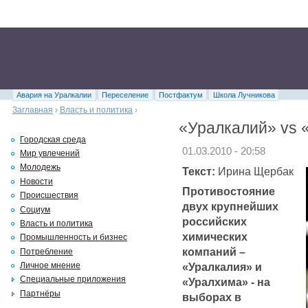
Авария на Уралкалии
Переселение
Постфактум
Школа Лучникова
Заглавная
›
Власть и политика
›
«Уралкалий» vs «
Городская среда
01.03.2010 - 20:58
Мир увлечений
Молодежь
Текст:
Ирина Щербак
Новости
Противостояние
Происшествия
двух крупнейших
Социум
российских
Власть и политика
химических
Промышленность и бизнес
компаний –
Потребление
«Уралкалия» и
Личное мнение
Специальные приложения
«Уралхима» - на
Партнёры
выборах в