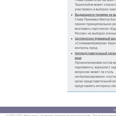
Глава правительства края 
Тушнолобов может отказат
участвовать в выборах зак
Выдающиеся пермяки на в
Глава Прикамья Виктор Ба
принял принципиальное р
возглавить партсписок «Ед
России» на выборах осенью
Целлюлозно-бумажный кан
«Соликамскбумпром» бере
контроль город
Непредставительный орган
края
Проанализировав состав к
парламента, журналист за
вопросом: может ли столь
несбалансированно «сост
орган представительной вл
представлять интересы об
А
(c) 2001-2021 Иная газета. Защищено Законом об авторском праве. При использовании