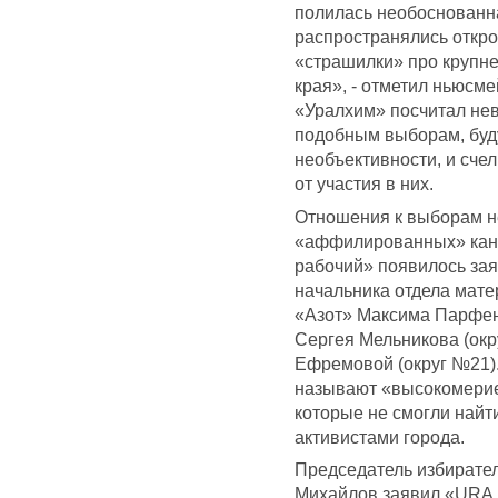
полилась необоснованн
распространялись откр
«страшилки» про крупн
края», - отметил ньюсм
«Уралхим» посчитал нев
подобным выборам, буд
необъективности, и сче
от участия в них.
Отношения к выборам не
«аффилированных» канд
рабочий» появилось зая
начальника отдела мат
«Азот» Максима Парфен
Сергея Мельникова (ок
Ефремовой (округ №21)
называют «высокомерие
которые не смогли найт
активистами города.
Председатель избирате
Михайлов заявил «URA.R