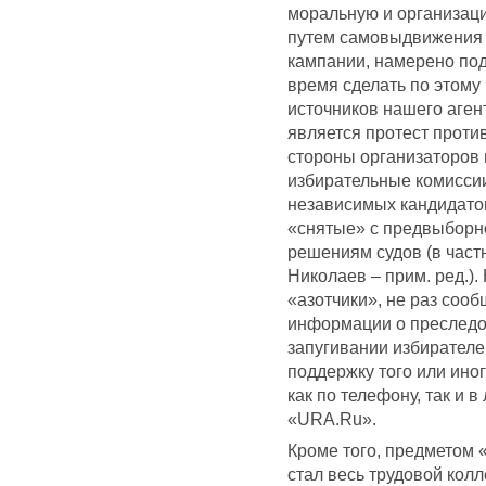
моральную и организац
путем самовыдвижения 
кампании, намерено по
время сделать по этому
источников нашего аген
является протест проти
стороны организаторов 
избирательные комисси
независимых кандидатов
«снятые» с предвыборн
решениям судов (в частн
Николаев – прим. ред.)
«азотчики», не раз соо
информации о преследо
запугивании избирателе
поддержку того или ино
как по телефону, так и в
«URA.Ru».
Кроме того, предметом 
стал весь трудовой колл