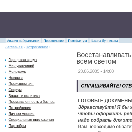
Авария на Уралкалии
Переселение
Постфактум
Школа Лучникова
Заглавная
›
Потребление
›
Восстанавливать
всем светом
Городская среда
Мир увлечений
29.06.2009 - 14:00
Молодежь
Новости
Происшествия
СПРАШИВАЙТЕ! ОТВ
Социум
Власть и политика
ГОТОВЬТЕ ДОКУМЕНЫ
Промышленность и бизнес
Здравствуйте! Я бы х
Потребление
чтобы оформить ребе
Личное мнение
надо собрать для это
Специальные приложения
Вам необходимо обратит
Партнёры