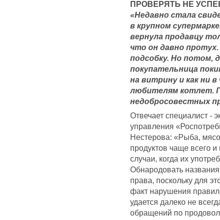
ПРОВЕРЯТЬ НЕ УСП
«Недавно стала свид
в крупном супермарке
вернула продавцу тол
что он давно протух.
подсобку. Но потом, 
покупательница покин
на витрину и как ни 
любителям котлет. Г
недобросовестных п
Отвечает специалист - 
управления «Роспотреб
Нестерова: «Рыба, мясо
продуктов чаще всего и
случаи, когда их употре
Обнародовать названия 
права, поскольку для э
факт нарушения правил 
удается далеко не всегд
обращений по продовол