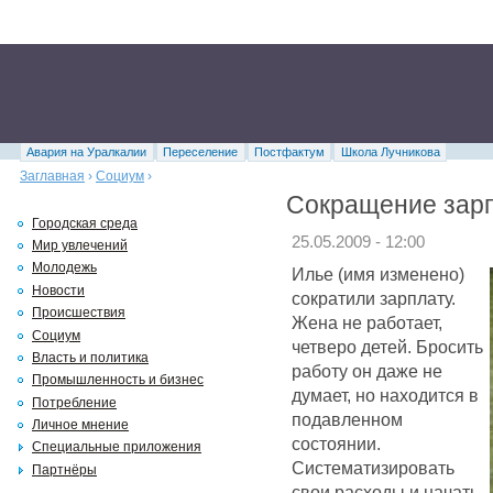
Авария на Уралкалии
Переселение
Постфактум
Школа Лучникова
Заглавная
›
Социум
›
Сокращение зарп
Городская среда
25.05.2009 - 12:00
Мир увлечений
Молодежь
Илье (имя изменено)
Новости
сократили зарплату.
Происшествия
Жена не работает,
Социум
четверо детей. Бросить
Власть и политика
работу он даже не
Промышленность и бизнес
думает, но находится в
Потребление
подавленном
Личное мнение
состоянии.
Специальные приложения
Систематизировать
Партнёры
свои расходы и начать