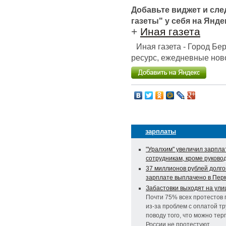
Добавьте виджет и сл
газеты" у себя на Янде
+
Иная газета
Иная газета - Город Б
ресурс, ежедневные ново
зарплаты
"Уралхим" увеличил зарпла
сотрудникам, кроме руково
37 миллионов рублей долго
зарплате выплачено в Пер
Забастовки выходят на ул
Почти 75% всех протестов
из-за проблем с оплатой тр
поводу того, что можно терп
России не протестуют.