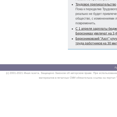
Трудовое препирательство
Пока к переделке Трудового
реально не будет привлеч
общество, с изменениями 
повременить.
С 1 апреля зарплаты бюдж
Березниках увеличат на 3,
Березниковский "Азот" улу
труда работников на 30 ми
А
(c) 2001-2021 Иная газета. Защищено Законом об авторском праве. При использовании
материалов в печатных СМИ обязательна ссылка на портал