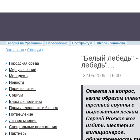
Авария на Уралкалии
Переселение
Постфактум
Школа Лучникова
Заглавная
›
Социум
›
"Белый лебедь" -
лебедь"…
Городская среда
Мир увлечений
22.05.2009 - 16:00
Молодежь
Новости
Происшествия
Ответа на вопрос,
Социум
каким образом инва
Власть и политика
третьей группы с
Промышленность и бизнес
вырезанным лёгким
Потребление
Сергей Рожков мог
Личное мнение
избить шестерых
Специальные приложения
милиционеров,
Партнёры
общественность та