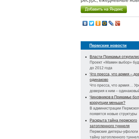
ресурс, ежедневные ново
Пермские новости
Власти Прикамья откупили
Проект «Мамин выбор» буд
до 2012 года
Что пресса, что армия – д
одинаково
Что пресса, что армия… Ур
доверия к ним – одинаковы
Чиновников в Прикамье бо
коррупции меньше?
В администрации Пермског
появятся новые структуры
Раскрыта тайна пермского
затопленного туннеля
Пермские диггеры-уфологи
тайну затопленного туннел