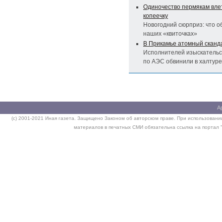
Одиночество пермякам вле
копеечку
Новогодний сюрприз: что о
наших «квиточках»
В Прикамье атомный сканд
Исполнителей изыскательс
по АЭС обвинили в халтуре
А
(c) 2001-2021 Иная газета. Защищено Законом об авторском праве. При использовании
материалов в печатных СМИ обязательна ссылка на портал