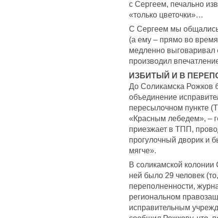
с Сергеем, печально из
«только цветочки»…
С Сергеем мы общались 
(а ему – прямо во время
медленно выговаривал с
производил впечатление
ИЗБИТЫЙ И В ПЕРЕП
До Соликамска Рожков 
объединение исправител
пересылочном пункте (Т
«Красным лебедем», – го
приезжает в ТПП, прово
прогулочный дворик и б
мягче».
В соликамской колонии 
ней было 29 человек (то
переполненности, журн
региональном правозащи
исправительным учрежд
сообщил Рожкову, что, 