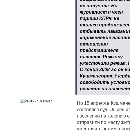
не получила. Но
журналист и член
партии КПРФ не
только продолжает
отбывать наказание
«применение насили
отношении
представителя
власти». Рожкову
ужесточили режим. Н
С конца 2008-го он н
Кушмангорте (Черды
освободить условно-
решение по истечен
Но 15 апреля в Кушмане
состоялся суд. Он реши
поселении на колонию 
отправили по месту жите
ужесточить режим, про