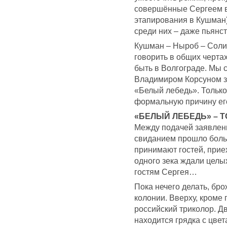
совершённые Сергеем в
этапирования в Кушман)
среди них – даже пьянст
Кушман – Ныроб – Солик
говорить в общих чертах
быть в Волгограде. Мы 
Владимиром Корсуном за
«Белый лебедь». Только 
формальную причину его
«БЕЛЫЙ ЛЕБЕДЬ» – 
Между подачей заявлен
свиданием прошло больш
принимают гостей, прие
одного зека ждали целых
гостям Сергея…
Пока нечего делать, бр
колонии. Вверху, кроме
российский триколор. Д
находится грядка с цвет