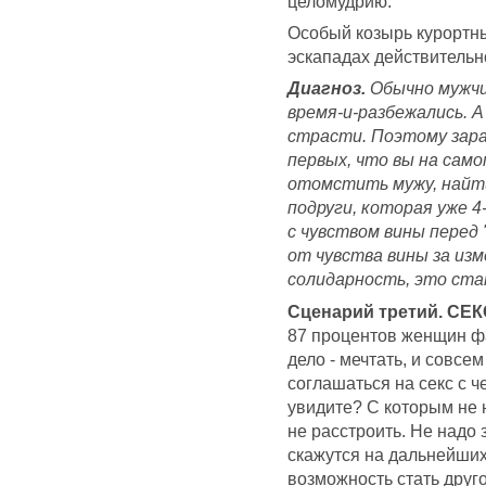
целомудрию.
Особый козырь курортны
эскападах действительно
Диагноз.
Обычно мужчин
время-и-разбежались. 
страсти. Поэтому зара
первых, что вы на сам
отомстить мужу, найти
подруги, которая уже 4
с чувством вины перед
от чувства вины за изм
солидарность, это ста
Сценарий третий. С
87 процентов женщин фа
дело - мечтать, и совсе
соглашаться на секс с ч
увидите? С которым не 
не расстроить. Не надо 
скажутся на дальнейших
возможность стать друго