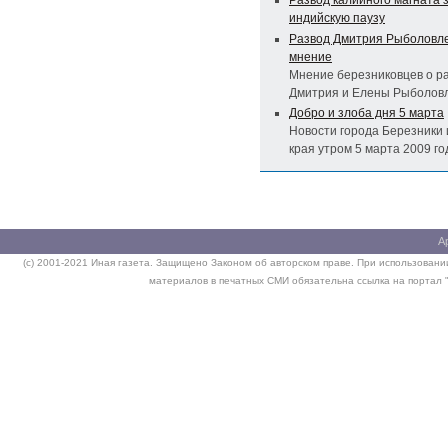
Развод калийного магната 
индийскую паузу
Развод Дмитрия Рыболовл
мнение
Мнение березниковцев о р
Дмитрия и Елены Рыболов
Добро и злоба дня 5 марта
Новости города Березники 
края утром 5 марта 2009 го
А
(c) 2001-2021 Иная газета. Защищено Законом об авторском праве. При использовании
материалов в печатных СМИ обязательна ссылка на портал