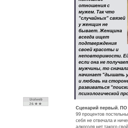
отношения с
мужем. Так что
"случайных" связей
у женщин не
бывает. Женщина
всегда ищет
подтверждения
своей красоты и
неповторимости. Ей 
если она не получае
мужчины, то сначал
начинает "дышать у
и любовь на стороне
развиваться "поиски
психологической пр
Сценарий первый. П
99 процентов постельных
себя не отвечала и ниче
алкоголя нет такого св