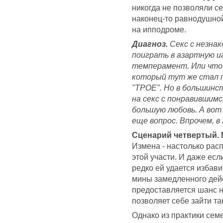
никогда не позволяли се
наконец-то равнодушной
на ипподроме.
Диагноз.
Секс с незна
поиграть в азартную иг
темперамент. Или что 
который тут же стал п
"ТРОЕ". Но в большинс
на секс с понравившим
большую любовь. А вот
еще вопрос. Впрочем, в
Сценарий четвертый.
Измена - настолько расп
этой участи. И даже есл
редко ей удается избави
мины замедленного дейс
предоставляется шанс н
позволяет себе зайти та
Однако из практики семе