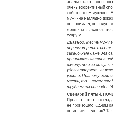
анальгина от нанесенны
очень эффективный спос
собственном мужчине. Е
мужчина наглядно доказ
не понимает, не радует 
женщина выясняет, что э
супругу.
Диагноз.
Месть мужу г
пересмотреть в своем 
загадочные даже для с
принимать желание поб
измену, но и за отсутст
удовлетворяет, унижает
угодно. Поэтому если с
месть, то ... зачем ва
трудоемких способов "д
Сценарий пятый. НО
Прелесть этого расклада 
не произошло. Одним ра
не меняет, ведь так? Так