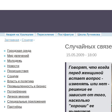
Авария на Уралкалии
Переселение
Постфактум
Школа Лучникова
Заглавная
›
Социум
›
Случайных связе
Городская среда
15.05.2009 - 18:00
Мир увлечений
Молодежь
Новости
Говорят, что когда
Происшествия
перед женщиной
Социум
встает вопрос -
Власть и политика
изменять или нет -
Промышленность и бизнес
решение ее
Потребление
зависит от того,
Личное мнение
насколько
Специальные приложения
"хороши" ее
Партнёры
нынешние