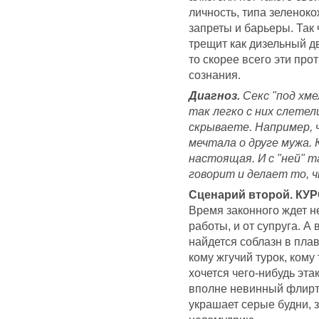
личность, типа зеленоко
запреты и барьеры. Так 
трещит как дизельный дв
то скорее всего эти про
сознания.
Диагноз.
Секс "под хм
так легко с них слетел
скрываете. Например, ч
мечтала о друге мужа. К
настоящая. И с "ней" 
говорит и делает то, ч
Сценарий второй. К
Время законного ждет не
работы, и от супруга. А
найдется соблазн в плав
кому жгучий турок, кому
хочется чего-нибудь этак
вполне невинный флирт,
украшает серые будни, 