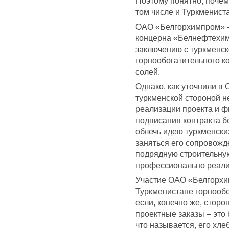
Поэтому понятно, почему
том числе и Туркменист
ОАО «Белгорхимпром» –
концерна «Белнефтехим
заключению с туркменск
горнообогатительного 
солей.
Однако, как уточнили в
туркменской стороной н
реализации проекта и ф
подписания контракта б
облечь идею туркменских
заняться его сопровожд
подрядную строительну
профессионально реали
Участие ОАО «Белгорхим
Туркменистане горнообо
если, конечно же, сторо
проектные заказы – это
что называется, его хле