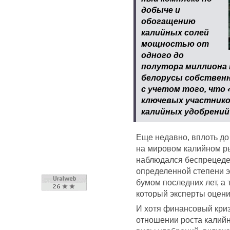
добыче и
обогащению
калийных солей
мощностью от
одного до
полутора миллиона т
белорусы собственн
с учетом того, что 
ключевых участнико
калийных удобрений
Еще недавно, вплоть до
на мировом калийном ры
наблюдался беспрецеден
определенной степени 
бумом последних лет, а
который эксперты оценив
И хотя финансовый кри
отношении роста калийн