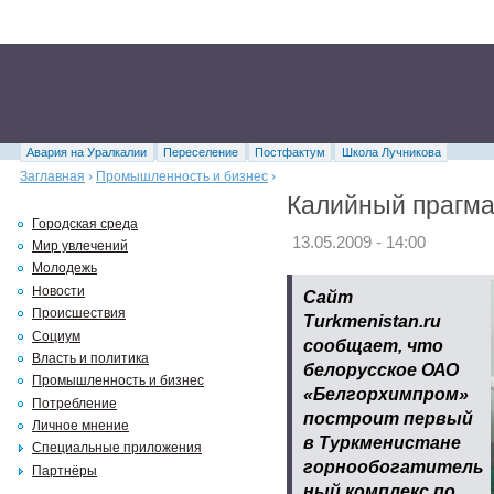
Авария на Уралкалии
Переселение
Постфактум
Школа Лучникова
Заглавная
›
Промышленность и бизнес
›
Калийный прагм
Городская среда
13.05.2009 - 14:00
Мир увлечений
Молодежь
Новости
Сайт
Происшествия
Turkmenistan.ru
Социум
сообщает, что
Власть и политика
белорусское ОАО
Промышленность и бизнес
«Белгорхимпром»
Потребление
построит первый
Личное мнение
в Туркменистане
Специальные приложения
горнообогатитель
Партнёры
ный комплекс по