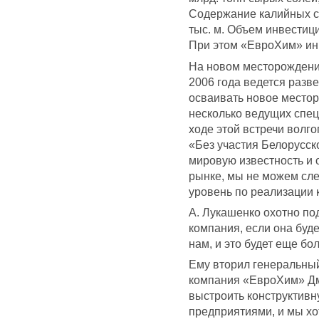
Содержание калийных со
тыс. м. Объем инвестици
При этом «ЕвроХим» ин
На новом месторождени
2006 года ведется разв
осваивать новое местор
несколько ведущих спец
ходе этой встречи волг
«Без участия Белорусск
мировую известность и 
рынке, мы не можем сле
уровень по реализации 
А. Лукашенко охотно по
компания, если она буд
нам, и это будет еще б
Ему вторил генеральны
компания «ЕвроХим» Дм
выстроить конструктивн
предприятиями, и мы хо