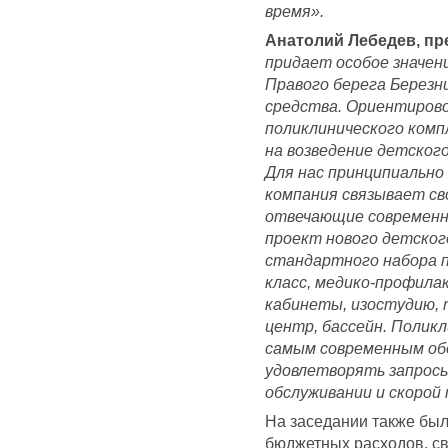
время».
Анатолий Лебедев, пр
придает особое значе
Правого берега Березни
средства. Ориентиров
поликлинического комп
на возведение детского
Для нас принципиально
компания связывает сво
отвечающие современны
проект нового детског
стандартного набора 
класс, медико-профила
кабинеты, изостудию,
центр, бассейн. Полик
самым современным об
удовлетворять запросы
обслуживании и скорой
На заседании также бы
бюджетных расходов, св