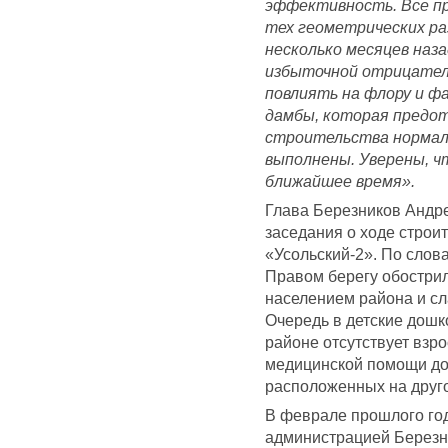
эффективность. Все п
тех геометрических р
несколько месяцев наза
избыточной отрицател
повлиять на флору и ф
дамбы, которая предот
строительства нормал
выполнены. Уверены, ч
ближайшее время».
Глава Березников Андр
заседания о ходе строи
«Усольский-2». По слов
Правом берегу обостри
населением района и сл
Очередь в детские дошк
районе отсутствует взр
медицинской помощи до
расположенных на друг
В феврале прошлого го
администрацией Березни