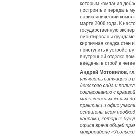
которым компания добро
построить и передать му
поликлинический компле
марте 2008 года. К нас
государственную экспер
смонтированы фундамен
кирпичная кладка стен и
приступить к устройств
внутренней отделке пом
введены в строй в четве
Андрей Мотовилов, гл
улучшить ситуацию в 
детского сада и полик
согласованию с краево
малоэтажных жилых до
практики и офис участ
оснащены всем необхо
кадрами, которые буд
офиса врача общей пра
микрорайоне «Усольски