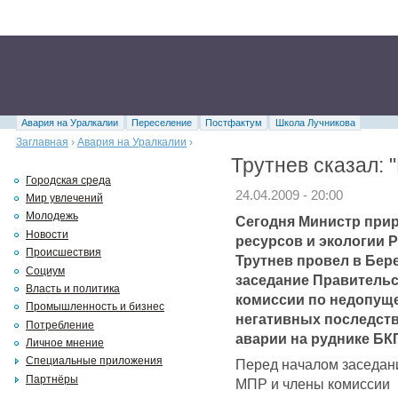
Авария на Уралкалии
Переселение
Постфактум
Школа Лучникова
Заглавная
›
Авария на Уралкалии
›
Трутнев сказал: 
Городская среда
24.04.2009 - 20:00
Мир увлечений
Молодежь
Сегодня Министр при
Новости
ресурсов и экологии
Происшествия
Трутнев провел в Бер
Социум
заседание Правитель
Власть и политика
комиссии по недопущ
Промышленность и бизнес
негативных последст
Потребление
аварии на руднике БК
Личное мнение
Специальные приложения
Перед началом заседан
Партнёры
МПР и члены комиссии