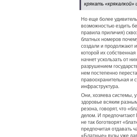
крякать «крякалкой» 
Но еще более удивитель
возможностью ездить бе
правила приличия) скв
блатных номеров почему-
создали и продолжают и
которой их собственная
начнет ускользать от ни
разрушением государства,
нем постепенно переста
правоохранительная и с
инфраструктура.
Они, хозяева системы, 
здоровье всяким разным
резона, говорят, что «
делом. И предпочитают
не так боготворят «блат
предпочитая отдавать ча
«Блатные» вузы уже дав