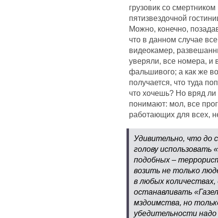
грузовик со смертником
пятизвездочной гостини
Можно, конечно, позадав
что в данном случае все
видеокамер, развешанны
уверяли, все номера, и
фальшивого; а как же в
получается, что туда по
что хочешь? Но вряд ли 
понимают: мол, все прог
работающих для всех, не
Удивительно, что до с
голову использовать 
подобных – террористи
возить не только люд
в любых количествах, 
останавливать «Газел
мздоимства, но тольк
убедительности надо 