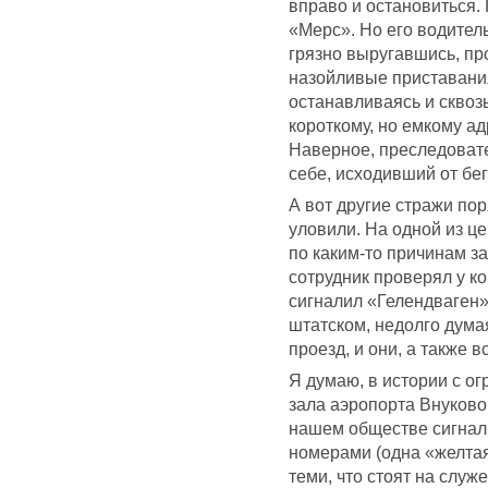
вправо и остановиться.
«Мерс». Но его водитель
грязно выругавшись, пр
назойливые приставания,
останавливаясь и сквозь
короткому, но емкому ад
Наверное, преследовате
себе, исходивший от бе
А вот другие стражи по
уловили. На одной из 
по каким-то причинам з
сотрудник проверял у ко
сигналил «Гелендваген»
штатском, недолго дума
проезд, и они, а также 
Я думаю, в истории с о
зала аэропорта Внуково
нашем обществе сигналь
номерами (одна «желтая
теми, что стоят на слу