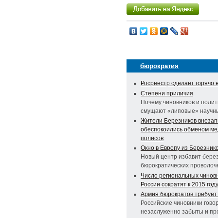
бюрократия
Росреестр сделает горячо 
Степени приличия
Почему чиновников и полит
смущают «липовые» научны
Жители Березников внезап
обеспокоились обменом ме
полисов
Окно в Европу из Березник
Новый центр избавит бере
бюрократических проволоче
Число региональных чиновн
России сократят к 2015 год
Армия бюрократов требует
Российские чиновники говор
незаслуженно забыты и пр