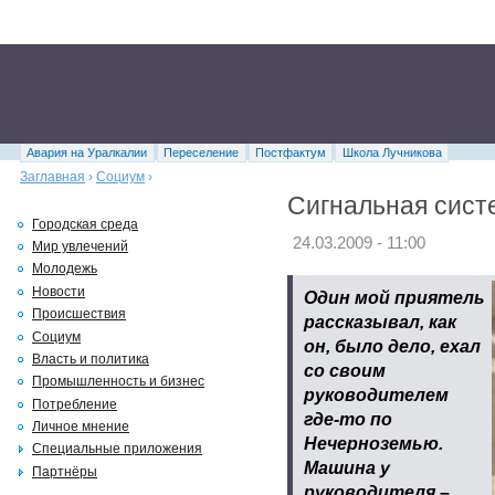
Авария на Уралкалии
Переселение
Постфактум
Школа Лучникова
Заглавная
›
Социум
›
Сигнальная сист
Городская среда
24.03.2009 - 11:00
Мир увлечений
Молодежь
Новости
Один мой приятель
Происшествия
рассказывал, как
Социум
он, было дело, ехал
Власть и политика
со своим
Промышленность и бизнес
руководителем
Потребление
где-то по
Личное мнение
Нечерноземью.
Специальные приложения
Машина у
Партнёры
руководителя –