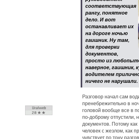
соответствующая
рангу, понятное
дело. И вот
останавливает их
на дороге ночью
гаишник. Ну там,
для проверки
документов,
просто из любопытст
наверное, гаишник, 
водителем прилично
ничего не нарушали.
Разговор начал сам вод
пренебрежительно в ноч
головой вообще все в п
по-доброму отпустили, 
документов. Потому как
человек с жезлом, как п
чувствует по тону разго