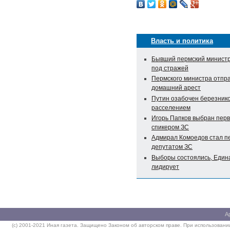
Власть и политика
Бывший пермский министр
под стражей
Пермского министра отпр
домашний арест
Путин озабочен березник
расселением
Игорь Папков выбран перв
спикером ЗС
Адмирал Комоедов стал п
депутатом ЗС
Выборы состоялись, Едина
лидирует
А
(c) 2001-2021 Иная газета. Защищено Законом об авторском праве. При использовании