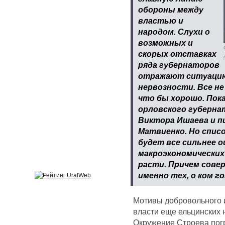
обороны между
властью и
народом. Слухи о
возможных и
скорых отставках
ряда губернаторов
отражают ситуацию
нервозности. Все не
что бы хорошо. Пок
орловского губерна
Виктора Ишаева и п
Матвиенко. Но списо
будет все сильнее 
макроэкономических 
расти. Причем сове
именно тех, о ком г
Мотивы добровольного и
власти еще ельцинских
Окружение Строева погр