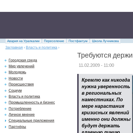
Авария на Уралкалии
Переселение
Постфактум
Школа Лучникова
Заглавная
›
Власть и политика
›
Требуются держ
Городская среда
11.02.2009 - 11:00
Мир увлечений
Молодежь
Новости
Кремлю как никогда
Происшествия
нужна уверенность
Социум
в региональных
Власть и политика
наместниках. По
Промышленность и бизнес
мере нарастания
Потребление
кризисных явлений
Личное мнение
именно они должны
Специальные приложения
будут держать
Партнёры
главную линию