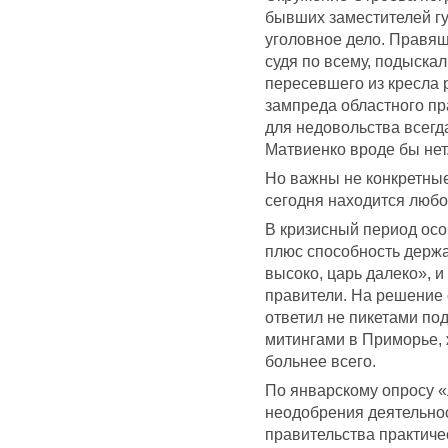
бывших заместителей гу
уголовное дело. Правящ
судя по всему, подыскал
пересевшего из кресла 
зампреда областного п
для недовольства всегд
Матвиенко вроде бы нет
Но важны не конкретные
сегодня находится любо
В кризисный период ос
плюс способность держа
высоко, царь далеко», 
правители. На решение
ответил не пикетами по
митингами в Приморье, 
больнее всего.
По январскому опросу «
неодобрения деятельно
правительства практичес