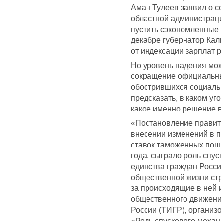
Аман Тулеев заявил о с
областной администрац
пустить сэкономленные
декабре губернатор Кал
от индексации зарплат 
Но уровень падения мож
сокращение официальны
обострившихся социаль
предсказать, в каком уг
какое именно решение в
«Постановление правите
внесении изменений в 
ставок таможенных пош
года, сыграло роль спус
единства граждан Росси
общественной жизни стр
за происходящие в ней 
общественного движени
России (ТИГР), организ
«Роль спускового механи