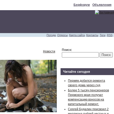
Берфорум
Объявления
Погода
Опросы
Карта сайта
Контакты
Теги
RSS
Поиск:
Новости
Читайте сегодня
Пермяк добился ремонта
своего дома через суд
Более 5 тысяч пенсионеров
Пермского края получат
компенсацию взносов на
капитальный ремонт.
Сергей Будалин присвоил 2
миллиона рублей честных и