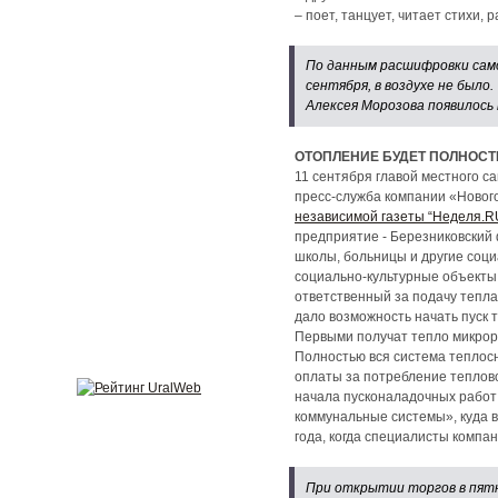
– поет, танцует, читает стихи,
По данным расшифровки само
сентября, в воздухе не был
Алексея Морозова появилось 
ОТОПЛЕНИЕ БУДЕТ ПОЛНОСТ
11 сентября главой местного с
пресс-служба компании «Новог
независимой газеты “Неделя.R
предприятие - Березниковский
школы, больницы и другие соци
социально-культурные объекты 
ответственный за подачу тепла
дало возможность начать пуск 
Первыми получат тепло микрора
Полностью вся система теплос
оплаты за потребление теплово
начала пусконаладочных работ
коммунальные системы», куда 
года, когда специалисты комп
При открытии торгов в пятн