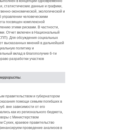
 выполнен в концепции одновременно
, статистические данные и графики,
енно-экономической, экологической и
б управлении человеческими
чета посвящен комплексной
лению этими рисками. В частности,
ми. Отчет включен в Национальный
СПП). Для обсуждения социальных
чет высказанных мнений в дальнейшей
циальную политику и
ельный вклад в благополучие 6-ти
право разработки участков
террористы.
ным правительством и губернатором
 оказания помощи семьям погибших в
уб. вне зависимости от его
ались как из регионального бюджета,
говоры с Министерством
м Сухих, краевое правительство
офинансируем проведение анализов в