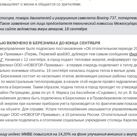
 размышляет о жизни и общается со зрителями.
писцев, пожара двигателей и разрушения самолета Boeing-737, потерпев
о. Такое заявление от лица председателя технической комиссии Межгосуд
на сайте ведомства вчера вечером, 18 сентября.
ЬЮ ВКЛЮЧЕНО В БЕРЕЗНИКАХ ДО КОНЦА СЕНТЯБРЯ
амоуправления было подписано постановление «Об отопительном периоде 2008
ор-Прикамье» (Пермь, Пермский край)Ю, дублируя тем самым сообщение
Ино
U”
. Начиная с 12 сентября, в город подает тепловая энергия, информирует 
 филиал ООО «НОВОГОР-Прикамье» - в первую очередь подключает к теплу д
ально-значимые объекты. 16 сентября началась подача тепла в жилые дома.
Березников состоит из нескольких этапов, включающих разные районы город
 по магистральным теплопроводам, в начале этой недели провёл гидравлическ
тепла в Березники. Таким образом, подача тепла в город проходит по утверж
йон Петрищево, дома по ул. К. Маркса (за бассейном «Содовик»), по ул. В. Б
набжения должна быть подключена в Березниках и в Правобережном сетевом 
й энергии при наличии приборов учета производится по фактическим показан
 на объекте. Для справки. Услуги теплоснабжения оказываются управляемы
входит ООО «НОВОГОР-Прикамье», в 10 регионах России. Отопительный сезон
ании начали подключать к отоплению социальные учреждения столицы Карели
ицу индекс ММВБ повысился на 14,20% на фоне улучшения внешних и внут