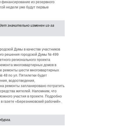
м финансирование из резервного
этой недели уже будут первые
дет значительно изменен из-за
родской Думы в качестве участников
кого решения городской Думы № 499
етного регионального проекта
ремонта многоквартирных домов в
ные ремонты шести многоквартирных
 № 48 по ул. Пятилетки будет
ения, водоотведения,
 на ремонты запланировано потратить
то средства жителей. Напомним, что
можного участия в проекте. Подробно
в газете «Березниковский рабочий».
бурга.