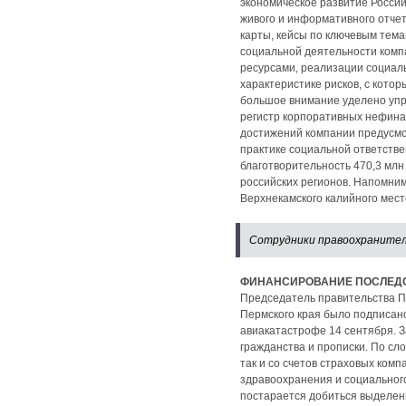
экономическое развитие Росси
живого и информативного отчет
карты, кейсы по ключевым тем
социальной деятельности комп
ресурсами, реализации социаль
характеристике рисков, с кото
большое внимание уделено упр
регистр корпоративных нефина
достижений компании предусмот
практике социальной ответстве
благотворительность 470,3 млн
российских регионов. Напомним
Верхнекамского калийного мес
Сотрудники правоохранител
ФИНАНСИРОВАНИЕ ПОСЛЕД
Председатель правительства Пе
Пермского края было подписано
авиакатастрофе 14 сентября. З
гражданства и прописки. По сл
так и со счетов страховых ком
здравоохранения и социальног
постарается добиться выделен