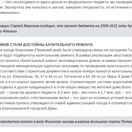
. — Нет необходимости ждать деньги из федерального бюджета, мы проведе
. Экспертиза уже началась и, как нас заверили специалисты, по истечении 
 завершены».
ции Сергей Миронов сообщил, что проект бюджета на 2009-2011 годы бу
 Абхазии.
ОМОВ СТАЛИ ДОСТОЙНЫ КАПИТАЛЬНОГО РЕМОНТА
в городе Березники (Пермский край) были утверждены вчера на заседании Го
и будут подвергнуты капитальному ремонту. В рамках реализации августовс
го проекта «Капитальный ремонт многоквартирных домов» в рамках приорит
твердили муниципальную адресную программу по проведению капитального 
 В соответствии с принятым документом в начале ноября начнутся капиталь
по ул. Юбилейная, 30, 47 и 48 по ул. Пятилетки и 84, 86 по ул. Мира. В доме
ли, а в остальных зданиях, кроме кровли, отремонтируют системы водоснабж
подвалы и другое нуждающееся в этом общее имущество жителей дома.Всего
. руб. – средства краевого бюджета, 8,3 млн. руб.– местного и 1,7 млн. руб. – э
сировании работ собственниками жилья – это одно из основных условий воз
стников проекта утверждается главой администрацией города и публикуется 
а Березниковской городской Думы.
продуктов попало в воду Финского залива в районе Большого порта Петер