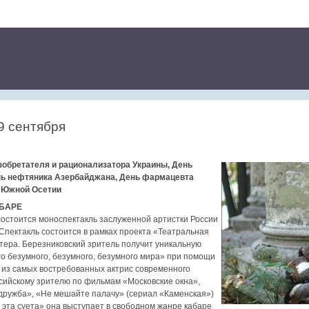
9 сентября
обретателя и рационализатора Украины, День
нь нефтяника Азербайджана, День фармацевта
и Южной Осетии
АБАРЕ
состоится моноспектакль заслуженной артистки России
 Спектакль состоится в рамках проекта «Театральная
тера. Березниковский зритель получит уникальную
го безумного, безумного, безумного мира» при помощи
а из самых востребованных актрис современного
ссийскому зрителю по фильмам «Московские окна»,
ружба», «Не мешайте палачу» (сериал «Каменская»)
я эта суета» она выступает в свободном жанре кабаре