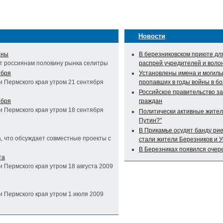
Новости
ины
В березниковском приюте дл
ют россиянам половину рынка селитры
распрей учредителей и воло
ября
Установлены имена и могилы
и Пермского края утром 21 сентября
пропавших в годы войны в бо
Российское правительство з
ября
граждан
и Пермского края утром 18 сентября
Политически активные жител
Путин?"
В Прикамье осудят банду ри
, что обсуждает совместные проекты с
стали жители Березников и 
В Березниках появился очер
та
и Пермского края утром 18 августа 2009
и Пермского края утром 1 июля 2009