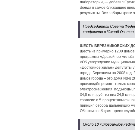
лаборатории, — добавил Сухих
фонда в самое ближайшее время
результаты. Все заборы крови
Председатель Совета Федера
конфликта в Южной Осетии и
ШЕСТЬ БЕРЕЗНИКОВСКИХ Д
Шесть из примерно 1200 домов 
программы «Достойное жильё» 
«Об утверждении муниципально
«Достойное жилье» депутаты у
городе Березники на 2008 год.
домов города – это дома №№ 28 
произведён ремонт только кров
электроснабжения, подъезды, 
34,8 млн. руб., из них 24,8 млн
согласие о 5-процентном финан
принцип отбора дальнейших уча
Об этом сообщает пресс-служб
Около 10 килограммов нефте