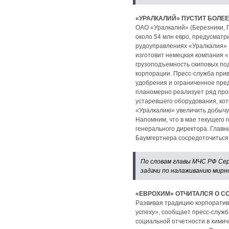
«УРАЛКАЛИЙ» ПУСТИТ БОЛЕ
ОАО «Уралкалий» (Березники, П
около 54 млн евро, предусмат
рудоуправлениях «Уралкалия» 
изготовит немецкая компания «
грузоподъемность скиповых под
корпорации. Пресс-служба при
удобрения и ограниченное пре
планомерно реализует ряд про
устаревшего оборудования, ко
«Уралкалию» увеличить добычу к
Напомним, что в мае текущего
генерального директора. Глав
Баумгертнера сосредоточиться
По словам главы МЧС РФ Се
задачи по налаживанию мирн
«ЕВРОХИМ» ОТЧИТАЛСЯ О 
Развивая традицию корпоратив
успеху», сообщает пресс-служб
социальной отчетности в химич