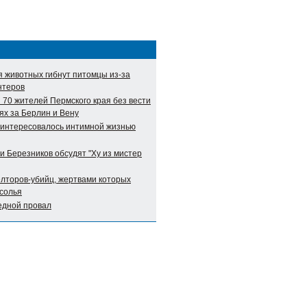
я животных гибнут питомцы из-за
нтеров
 70 жителей Пермского края без вести
ях за Берлин и Вену
аинтересовалось интимной жизнью
и Березников обсудят "Ху из мистер
елторов-убийц, жертвами которых
Усолья
едной провал