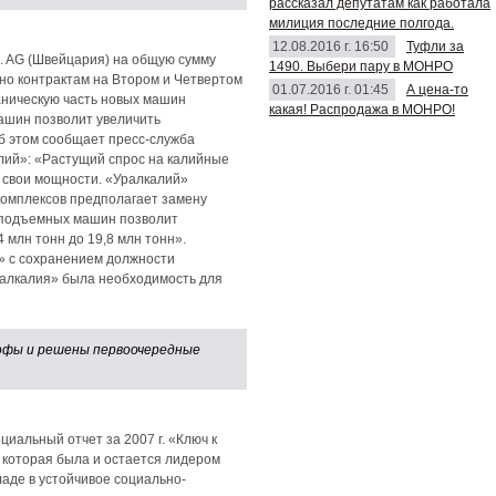
рассказал депутатам как работала
милиция последние полгода.
12.08.2016 г. 16:50
Туфли за
M. AG (Швейцария) на общую сумму
1490. Выбери пару в МОНРО
но контрактам на Втором и Четвертом
01.07.2016 г. 01:45
А цена-то
аническую часть новых машин
какая! Распродажа в МОНРО!
ашин позволит увеличить
Об этом сообщает пресс-служба
лий»: «Растущий спрос на калийные
 свои мощности. «Уралкалий»
комплексов предполагает замену
и подъемных машин позволит
 млн тонн до 19,8 млн тонн».
» с сохранением должности
ралкалия» была необходимость для
рофы и решены первоочередные
иальный отчет за 2007 г. «Ключ к
 которая была и остается лидером
аде в устойчивое социально-