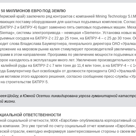
Е 50 МИЛЛИОНОВ ЕВРО ПОД ЗЕМЛЮ
ермский край) заключило ряд контрактов с компанией Mining Technology S.I.
ривающих поставку оборудования для шахтных подъемных комплексов. Соглас
(БКПРУ-2 и БКПРУ-4) будет заменено пять скиповых подъемных машин. Мех
Siemag», системы электропривода – немецкая «Siemens». Установка новых м
ъемных сосудов на БКПРУ-2 с 22 до 25 тонн, на БКПРУ-4 – с 25 до 30 тонн. 
водит слова Владислава Баумгертнера, генерального директора ОАО «Уралка
дложение на мировом рынке калия стимулируют производителей увеличивать
грамм в этом направлении. Программа по увеличению мощности подъемных 
торое находилось в эксплуатации много лет. Увеличение производительност
алийной руды на БКПРУ-2 с 7 млн тонн до 11,4 млн тонн, а на БКПРУ-4 – с 14
 года Бамугернтнер был освобождён от должности президента ОАО «Уралкалй
ным мотивом этого кадрового решения, согласно сообщению пресс-службы «У
 на строительстве БКПРУ-5.
ргея Шойгу, в Южной Осетии ликвидирована угроза гуманитарной катаст
ой жизни.
СОЦИАЛЬНОЙ ОТВЕТСТВЕННОСТИ
ной социальной отчетности, МХК «ЕвроХим» опубликовала корпоративный соц
а компании. Это уже третий по счету социальный отчет компании «ЕвроХим»,
еской отрасли, ежегодно информируя заинтересованные стороны о своем вкл