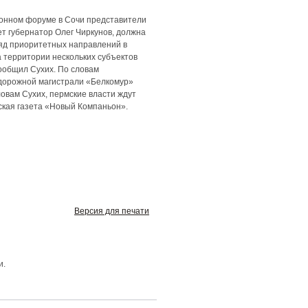
ционном форуме в Сочи представители
т губернатор Олег Чиркунов, должна
яд приоритетных направлений в
а территории нескольких субъектов
сообщил Сухих. По словам
одорожной магистрали «Белкомур»
овам Сухих, пермские власти ждут
ская газета «Новый Компаньон».
Версия для печати
и.