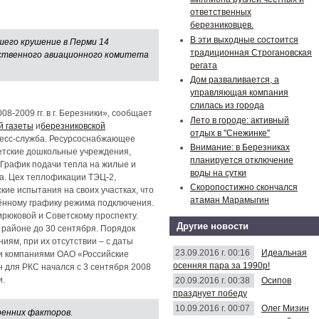
ответственных
березниковцев.
В эти выходные состоится
шего крушение в Перми 14
традиционная Строгановская
арственного авиационного комитета
регата
Дом разваливается, а
управляющая компания
слилась из города
-2009 гг. в г. Березники», сообщает
Лето в городе: активный
й газеты
и
березниковской
отдых в "Снежинке"
пресс-служба. Ресурсоснабжающее
Внимание: в Березниках
етские дошкольные учреждения,
планируется отключение
 График подачи тепла на жилые и
воды на сутки
а. Цех теплофикации ТЭЦ-2,
Скоропостижно скончался
ие испытания на своих участках, что
атаман Марамыгин
дённому графику режима подключения.
ирюковой и Советскому проспекту.
Другие новости
районе до 30 сентября. Порядок
иям, при их отсутствии – с даты
23.09.2016 г. 00:16
Идеальная
ми компаниями ОАО «Российские
осенняя пара за 1990р!
 для РКС начался с 3 сентября 2008
и.
20.09.2016 г. 00:38
Осипов
празднует победу
10.09.2016 г. 00:07
Олег Мизин
ренних факторов.