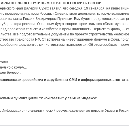
В АРХАНГЕЛЬСК С ПУТИНЫМ ХОТЯТ ПОГОВОРИТЬ В СОЧИ
рмского края Валерий Сухих заявил, что сегодня, 19 сентября, на инвести
я с премьер-министром России. «Специальная делегация, которую возглавляе
правительства России Владимиром Путиным. Ему будет продемонстрирован р
 губернатора региона. Основным будет вопрос строительства «Белкомура» н
 ряд проектов в сельском хозяйстве и промышленности Пермского края», — 
ельства, все подготовительные документы по проекту строительства железн
терство транспорта РФ. От встречи на инвестиционном форуме в Сочи, по сл
«одобрения документов министерством транспорта». Об этом сообщает перм
коне!
ельно с конем...
ьно белого...
зниковских, российских и зарубежных СМИ и информационных агентств.
 новыми публикациями "Иной газеты" у себя на Яндексе:
и. Информационно-аналитический ресурс, ежедневные новости Урала и Росси