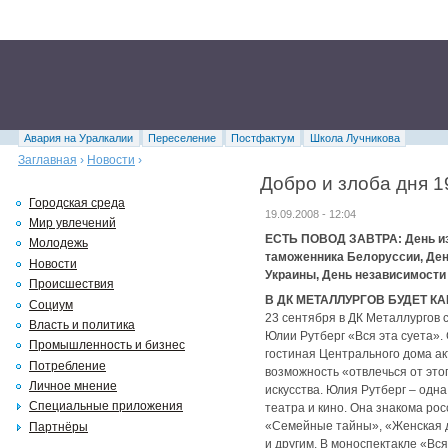
Авария на Уралкалии
Переселение
Постфактум
Школа Лучникова
Заглавная
›
Новости
›
Добро и злоба дня 1
Городская среда
19.09.2008 - 12:04
Мир увлечений
ЕСТЬ ПОВОД ЗАВТРА: День из
Молодежь
таможенника Белоруссии, Де
Новости
Украины, День независимост
Происшествия
В ДК МЕТАЛЛУРГОВ БУДЕТ К
Социум
23 сентября в ДК Металлургов 
Власть и политика
Юлии Рутберг «Вся эта суета».
Промышленность и бизнес
гостиная Центрального дома ак
Потребление
возможность «отвлечься от это
Личное мнение
искусства. Юлия Рутберг – одн
Специальные приложения
театра и кино. Она знакома ро
«Семейные тайны», «Женская д
Партнёры
и другим. В моноспектакле «Вс