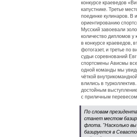
конкурсе краеведов «Ви
капустнике. Третье мест
поединке кулинаров. В 
ориентированию спортс
Мусский завоевали золо
количество дипломов у
в конкурсе краеведов, в
фотогазет, и третье по
судьи соревнований Евг
спортсмены Ависмы всег
одной команды мы увид
чёткой внутрикомандной
влились в турколлектив
достойным выступление
с приличным перевесом 
По словам президента
станет местом базир
флота. "Насколько вы
базируется в Севасто