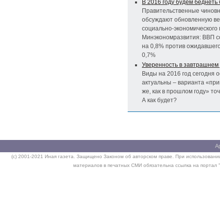
В 2016 году будем беднеть
Правительственные чинов
обсуждают обновленную в
социально-экономического 
Минэкономразвития: ВВП с
на 0,8% против ожидавшего
0,7%
Уверенность в завтрашнем
Виды на 2016 год сегодня 
актуальны – варианта «при
же, как в прошлом году» точ
А как будет?
А
(c) 2001-2021 Иная газета. Защищено Законом об авторском праве. При использовании
материалов в печатных СМИ обязательна ссылка на портал