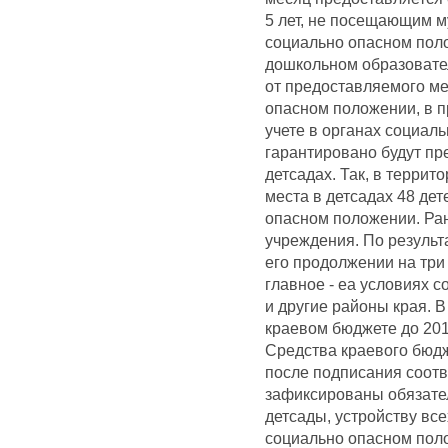
5 лет, не посещающим м
социально опасном поло
дошкольном образовате
от предоставляемого ме
опасном положении, в пр
учете в органах социаль
гарантировано будут п
детсадах. Так, в террит
места в детсадах 48 де
опасном положении. Ра
учреждения. По результ
его продолжении на три 
главное - еа условиях 
и другие районы края. В
краевом бюджете до 2011
Средства краевого бюд
после подписания соотв
зафиксированы обязател
детсады, устройству все
социально опасном пол