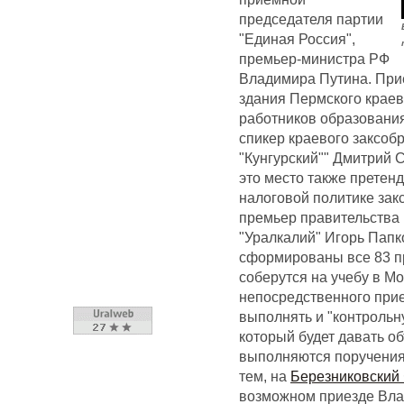
председателя партии
"Единая Россия",
премьер-министра РФ
Владимира Путина. При
здания Пермского крае
работников образовани
спикер краевого заксоб
"Кунгурский"" Дмитрий 
это место также претен
налоговой политике зак
премьер правительства
"Уралкалий" Игорь Папк
сформированы все 83 пр
соберутся на учебу в Мо
непосредственного при
выполнять и "контрольн
который будет давать о
выполняются поручения
тем, на
Березниковский
возможном приезде Вла