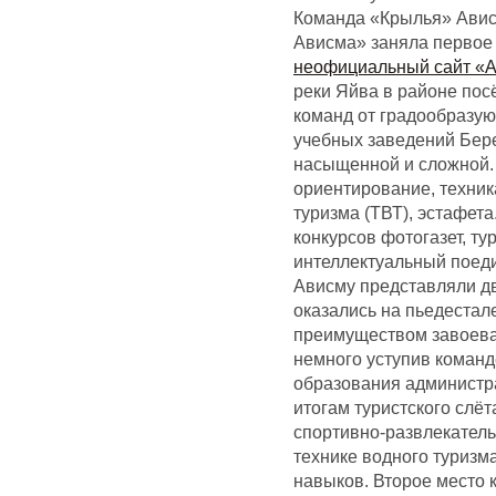
Команда «Крылья» Ави
Ависма» заняла первое
неофициальный сайт «
реки Яйва в районе пос
команд от градообразую
учебных заведений Бер
насыщенной и сложной. 
ориентирование, техник
туризма (ТВТ), эстафета
конкурсов фотогазет, т
интеллектуальный поеди
Ависму представляли дв
оказались на пьедестал
преимуществом завоевал
немного уступив команд
образования администра
итогам туристского слёт
спортивно-развлекатель
технике водного туризма
навыков. Второе место 