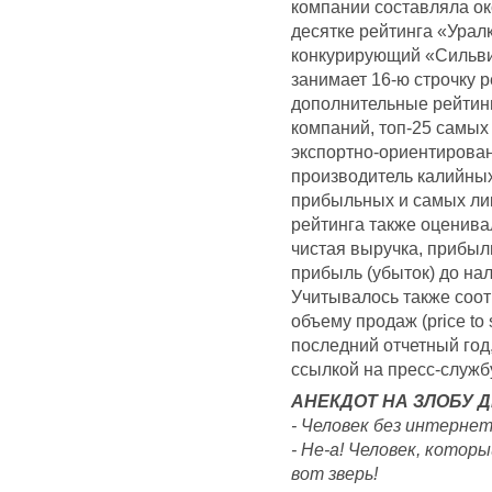
компании составляла ок
десятке рейтинга «Урал
конкурирующий «Сильви
занимает 16-ю строчку 
дополнительные рейтин
компаний, топ-25 самых
экспортно-ориентирова
производитель калийных
прибыльных и самых ли
рейтинга также оценива
чистая выручка, прибыл
прибыль (убыток) до на
Учитывалось также соо
объему продаж (price to s
последний отчетный год
ссылкой на пресс-служб
АНЕКДОТ НА ЗЛОБУ Д
- Человек без интернета
- Не-а! Человек, котор
вот зверь!