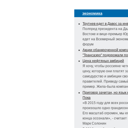
экономика
Трутнев едет в Давос за и
Полпред президента на Да
Востоке и вице-премьер Ю
едет на Всемирный эконом
форум
Акции обанкроченной комп
"Трансаэро" подорожали по
Цена нефтяных амбиций
Я хочу, чтобы россияне че
цену, которую они платят з
самодурство и амбиции сво
правителей. Приведу самы
пример. Жила-была компани
Приговор зачитан, но язык
Пока
«В 2015 году для всех росс
произошло одно грандиозн
Его масштаб огромен, мы е
конца осознали», - считает
Марк Солонин