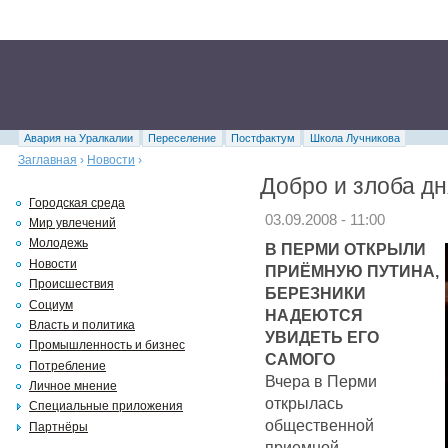
Авария на Уралкалии
Переселение
Постфактум
Школа Лучникова
Заглавная
›
Новости
›
Добро и злоба дн
Городская среда
03.09.2008 - 11:00
Мир увлечений
Молодежь
В ПЕРМИ ОТКРЫЛИ
Новости
ПРИЁМНУЮ ПУТИНА,
Происшествия
БЕРЕЗНИКИ
Социум
НАДЕЮТСЯ
Власть и политика
УВИДЕТЬ ЕГО
Промышленность и бизнес
САМОГО
Потребление
Вчера в Перми
Личное мнение
открылась
Специальные приложения
общественной
Партнёры
приемной