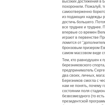
высоких достижений в Б
похоронили. Пожалуй, т
самоотверженно борютс
из подающих надежды ре
достичь большего. Потом
все труднее и труднее.
впервые со времен Вели
играют в первенстве При
ломится от "дополнитель
бронзовым призером Евр
самом массовом виде сп
Тем, кто равнодушен к 
березниковского спорта, 
предприниматель Серге
два своих, личных, маг
Березников смогла с че
нам не понять, почему 
состоянии поля стадион
безвозмездного (то есть
президентской программ