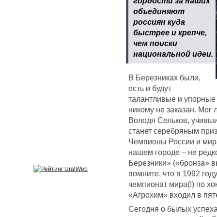
гордости за наших
объединяют
россиян куда
быстрее и крепче,
чем поиски
национальной идеи.
В Березниках были,
есть и будут
талантливые и упорные 
никому не заказан. Мог
Володя Сельков, учивши
станет серебряным при
Чемпионы России и мира
нашем городе – не редк
Березники» («бронза» в
помните, что в 1992 го
чемпионат мира(!) по х
«Агрохим» входил в пят
Сегодня о былых успеха