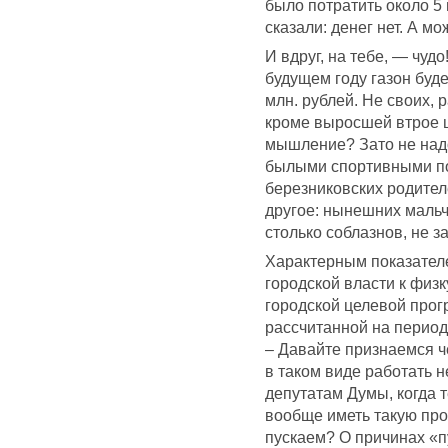
было потратить около 5
сказали: денег нет. А м
И вдруг, на тебе, — чуд
будущем году газон буде
млн. рублей. Не своих, 
кроме выросшей втрое ц
мышление? Зато не надо
былыми спортивными по
березниковских родител
другое: нынешних мальч
столько соблазнов, не 
Характерным показател
городской власти к физк
городской целевой про
рассчитанной на период 
– Давайте признаемся ч
в таком виде работать н
депутатам Думы, когда 
вообще иметь такую прог
пускаем? О причинах «п