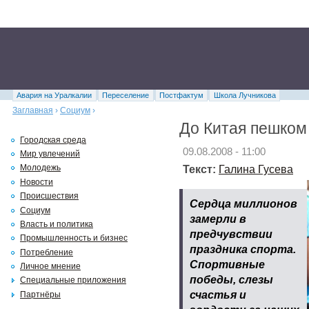
Авария на Уралкалии
Переселение
Постфактум
Школа Лучникова
Заглавная
›
Социум
›
До Китая пешком
Городская среда
09.08.2008 - 11:00
Мир увлечений
Текст:
Галина Гусева
Молодежь
Новости
Происшествия
Сердца миллионов
Социум
замерли в
Власть и политика
предчувствии
Промышленность и бизнес
праздника спорта.
Потребление
Спортивные
Личное мнение
победы, слезы
Специальные приложения
счастья и
Партнёры