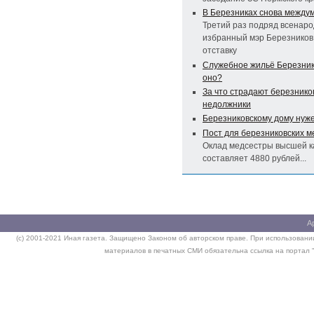
В Березниках снова между
Третий раз подряд всенар
избранный мэр Березников 
отставку
Служебное жильё Березнико
оно?
За что страдают березнико
недолжники
Березниковскому дому нуж
Пост для березниковских м
Оклад медсестры высшей к
составляет 4880 рублей...
А
(c) 2001-2021 Иная газета. Защищено Законом об авторском праве. При использовании
материалов в печатных СМИ обязательна ссылка на портал