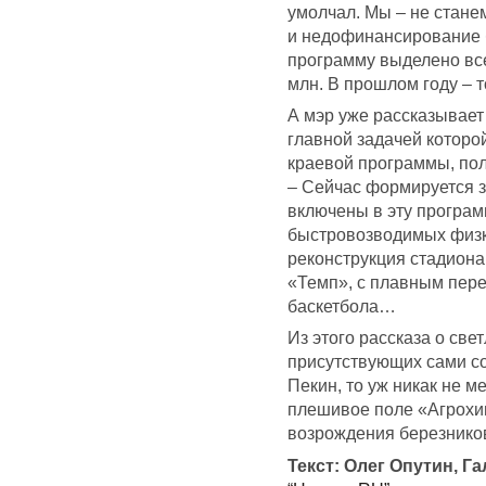
умолчал. Мы – не стане
и недофинансирование б
программу выделено все
млн. В прошлом году – т
А мэр уже рассказывает 
главной задачей которо
краевой программы, пол
– Сейчас формируется з
включены в эту програм
быстровозводимых физк
реконструкция стадиона
«Темп», с плавным пере
баскетбола…
Из этого рассказа о св
присутствующих сами со
Пекин, то уж никак не 
плешивое поле «Агрохим
возрождения березников
Текст: Олег Опутин, Г