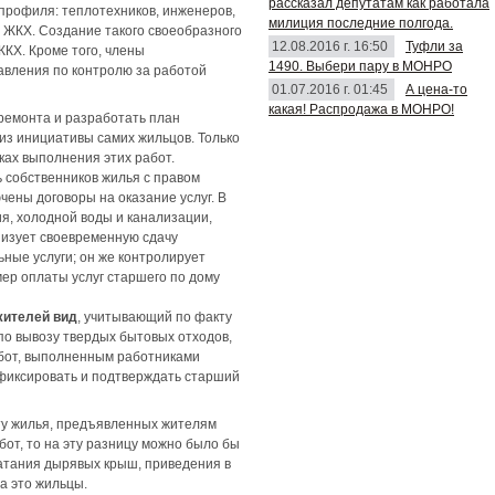
рассказал депутатам как работала
профиля: теплотехников, инженеров,
милиция последние полгода.
 ЖКХ. Создание такого своеобразного
12.08.2016 г. 16:50
Туфли за
КХ. Кроме того, члены
1490. Выбери пару в МОНРО
авления по контролю за работой
01.07.2016 г. 01:45
А цена-то
какая! Распродажа в МОНРО!
 ремонта и разработать план
из инициативы самих жильцов. Только
оках выполнения этих работ.
 собственников жилья с правом
чены договоры на оказание услуг. В
я, холодной воды и канализации,
низует своевременную сдачу
ные услуги; он же контролирует
ер оплаты услуг старшего по дому
жителей вид
, учитывающий по факту
по вывозу твердых бытовых отходов,
абот, выполненным работниками
 фиксировать и подтверждать старший
нту жилья, предъявленных жителям
от, то на эту разницу можно было бы
латания дырявых крыш, приведения в
а это жильцы.