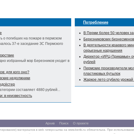
Потребление
е
В Перми более 50 человек за
ь о погибших на пожаре в пермском
Березниковских бизнесменов
чалось 37-е заседание ЗС Пермского
В деятельности краевого ми
серьезные нарушения
мэрствие
Директор «ИРЦ-Прикамье» об
дно избранный мэр Березников уходит в
рублей
Пермские производители мол
в: для кого оно?
пластиковых бутылок
вские недолжники
Жаркое лето сгубило урожай
едсёстер
тегории составляет 4880 рублей...
и: в неизвестность
Архив
Поиск
О проекте
тировании) материалов в web гиперссылка на www.beriki.ru обязательна. При использован