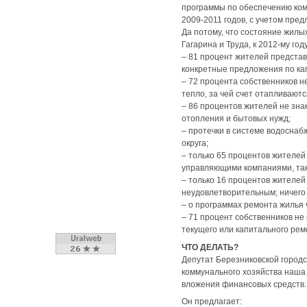
программы по обеспечению ком
2009-2011 годов, с учетом пред
Да потому, что состояние жилых
Гагарина и Труда, к 2012-му го
– 81 процент жителей представ
конкретные предложения по ка
– 72 процента собственников н
тепло, за чей счет отапливаютс
– 86 процентов жителей не зна
отопления и бытовых нужд;
– протечки в системе водоснаб
округа;
– только 65 процентов жителей
управляющими компаниями, так 
– только 16 процентов жителей
неудовлетворительным; ничего 
– о программах ремонта жилья 
– 71 процент собственников не
текущего или капитального ремо
ЧТО ДЕЛАТЬ?
Депутат Березниковской городс
коммунального хозяйства наша 
вложения финансовых средств.
Он предлагает: