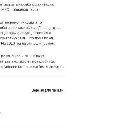
 готов взять на себя организацию
ме ЖКХ – обращайтесь в
ва, по ремонту крыш и по
собственниками жилья (5 процентов
ет до каждого нуждающегося в
та только семь. Это дома по ул.
На 2010 год на эти цели (ремонт
по ул. Мира и № 112 по ул.
тать, сколько лет понадобится,
азрушения оставшихся без хозяйского
Версия для печати
и.