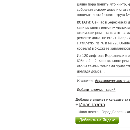
Давно пора понять, что никто, 
собрания в своем доме и стать
попечительский совет округа №
КСТАТИ
: Сейчас в Березниках 
капитальному ремонту жилых м
стоимости ремонта платят сами
ремонте дома, не стоит. Наприм
Пятилетки № 76 и № 79, Юбиле
кровель) в бюджете запланирова
Из 120 лифтов в Березниках в 
Юбилейной. Капитального ремо
чтобы такими темпами привести
догляда домов…
Источник:
березниковская газ
Добавить комментарий
Добавьте виджет и следите за
+
Иная газета
Иная газета - Город Березник