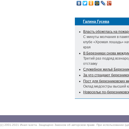
Галина Гусева
Власть обожглась на пожар
С минуты молчания в памят
клубе «Хромая лошадь» на
края
В Березниках снова между
Третий раз подряд всенаро
отставку
Служебное жильё Березнико
За что страдают березнико
Пост для березниковских м
Оклад медсестры высшей ка
Новоселье по-березниковск
(c) 2001-2021 Иная газета. Защищено Законом об авторском праве. При использовании (ци