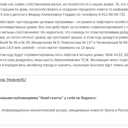
кроме нас самих, собственников жилья, не позаботится о наших домах. Те, кто
 старшим по дому, поспособствовать в создании городского совета по рефор
 6 или к депутату Федору Алексеевичу Гладких по телефону 8-912-88-08-732.
действуют три городские целевые программы – по ремонту лифтового хозяйст
ногоквартирных домов. Все они действуют на условиях софинансирования с 
 жильцы-собственники). Но надеяться, что очередь по этим программам дойд
ер, из почти пятисот домов, где протекают крыши, в этом году дождутся ремон
йной № 36 и № 39, Менделеева № 9, Ломоносова № 137 и Челюскинцев № 89. 
но 18,5 млн. рублей – этого хватит примерно на 10 крыш.
этом году будут отремонтированы пять лифтов в четырех домах: №№ 44,62, 92 
нта пока дождались лишь шесть березниковских ТСЖ. Желающие могут подсчи
 в порядок весь жилфонд города и оценить, насколько быстрее идут темпы р
ета “Неделя.RU”
 новыми публикациями "Иной газеты" у себя на Яндексе:
и. Информационно-аналитический ресурс, ежедневные новости Урала и Росси