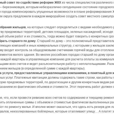
нный совет по содействию реформе ЖКХ
из числа специалистов различного 
– березниковцев, которым небезразлично сегодняшнее состояние городского
 города компенсировать упущенные возможности в плане реформирования Ж
ли округа предложили в каждом микрорайоне создать совет местного самоупр
собрания жильцов
, на которых следует определиться с видами необходимого
ву придомовых территорий, детских площадок, зеленых насаждений, исходя 
ый объем работ и их стоимость, тогда можно будет говорить о конкретных ср
рать старшего по дому
. Старший по дому – это полномочный представитель
ляющих компаний и иных коммунальных структур, с которыми у жильцов заклю
му входит контроль за общедомовыми счетчиками горячей воды для отоплени
ементов жилого здания. Во многих российских городах старший по дому орга
 каждой квартиры в управляющую компанию для расчета оплаты за коммуналь
цами всех счетов и ведет разъяснительную работу с неплательщиками. Разм
ием жильцов (в определенной сумме с каждой квартиры).
а услуги, предоставляемые управляющими компаниями, в понятный для 
ных услуг. Платежные квитанции должны содержать такие строки, как работы 
борке придомовых территорий, по дератизации и другим конкретным видам р
азанием их фактических объемов и стоимости. Этот перечень работ должен
е, что, если провести ревизию всех счетов по содержанию и текущему ремо
нить оплаченные суммы с объемом и стоимостью фактически выполненных раб
т по ремонту жилья. И вполне может оказаться, что здесь есть резерв для 
двалов, неизолированных бойлерных, которые отапливают улицу… А платят з