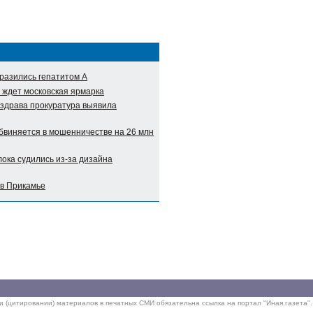
разились гепатитом А
 ждет московская ярмарка
нздрава прокуратура выявила
виняется в мошенничестве на 26 млн
ока судились из-за дизайна
 в Прикамье
ии (цитировании) материалов в печатных СМИ обязательна ссылка на портал "Иная газета".