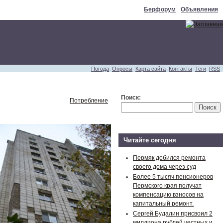
Берфорум
Объявления
Погода
Опросы
Карта сайта
Контакты
Теги
RSS
Поиск:
Потребление
Читайте сегодня
Пермяк добился ремонта
своего дома через суд
Более 5 тысяч пенсионеров
Пермского края получат
компенсацию взносов на
капитальный ремонт.
Сергей Будалин присвоил 2
миллиона рублей честных и