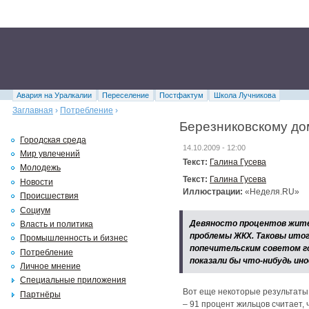
Авария на Уралкалии
Переселение
Постфактум
Школа Лучникова
Заглавная
›
Потребление
›
Березниковскому до
Городская среда
14.10.2009 - 12:00
Мир увлечений
Текст:
Галина Гусева
Молодежь
Текст:
Галина Гусева
Новости
Иллюстрации:
«Неделя.RU»
Происшествия
Социум
Девяносто процентов жител
Власть и политика
проблемы ЖКХ. Таковы итог
Промышленность и бизнес
попечительским советом го
Потребление
показали бы что-нибудь ино
Личное мнение
Специальные приложения
Вот еще некоторые результаты,
Партнёры
– 91 процент жильцов считает,