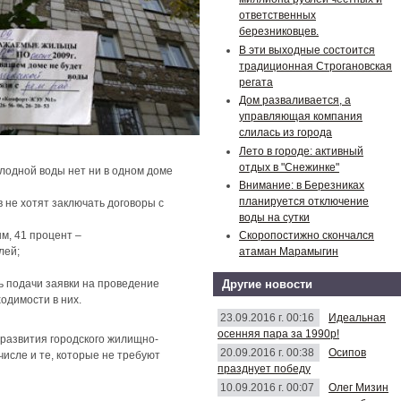
ответственных
березниковцев.
В эти выходные состоится
традиционная Строгановская
регата
Дом разваливается, а
управляющая компания
слилась из города
Лето в городе: активный
отдых в "Снежинке"
олодной воды нет ни в одном доме
Внимание: в Березниках
планируется отключение
 не хотят заключать договоры с
воды на сутки
Скоропостижно скончался
м, 41 процент –
атаман Марамыгин
лей;
Другие новости
ь подачи заявки на проведение
ходимости в них.
23.09.2016 г. 00:16
Идеальная
осенняя пара за 1990р!
 развития городского жилищно-
20.09.2016 г. 00:38
Осипов
исле и те, которые не требуют
празднует победу
10.09.2016 г. 00:07
Олег Мизин