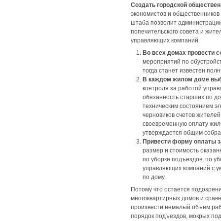
Создать городской обществе
экономистов и общественников 
штаба позволит администрации
попечительского совета и жите
управляющих компаний.
Во всех домах провести 
мероприятий по обустройст
тогда станет известен полн
В каждом жилом доме выб
контроля за работой управ
обязанность старших по до
техническим состоянием эл
черновиков счетов жителей
своевременную оплату жиль
утверждается общим собран
Привести форму оплаты з
размер и стоимость оказан
по уборке подъездов, по у
управляющих компаний с ук
по дому.
Потому что остается подозрени
многоквартирных домов и срав
произвести немалый объем рабо
порядок подъездов, мокрых по