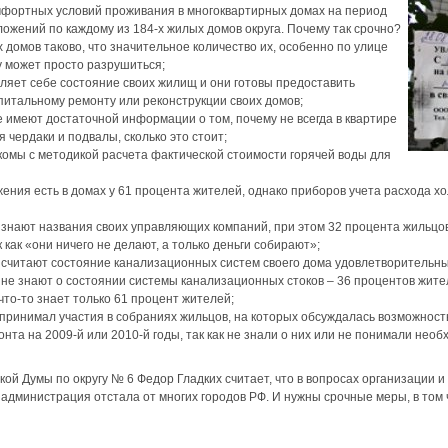
фортных условий проживания в многоквартирных домах на период
ложений по каждому из 184-х жилых домов округа. Почему так срочно?
 домов таково, что значительное количество их, особенно по улице
ду может просто разрушиться;
ляет себе состояние своих жилищ и они готовы предоставить
питальному ремонту или реконструкции своих домов;
е имеют достаточной информации о том, почему не всегда в квартире
я чердаки и подвалы, сколько это стоит;
комы с методикой расчета фактической стоимости горячей воды для
жения есть в домах у 61 процента жителей, однако приборов учета расхода х
 знают названия своих управляющих компаний, при этом 32 процента жильцов
как «они ничего не делают, а только деньги собирают»;
 считают состояние канализационных систем своего дома удовлетворительны
не знают о состоянии системы канализационных стоков – 36 процентов жите
что-то знает только 61 процент жителей;
 принимал участия в собраниях жильцов, на которых обсуждалась возможност
нта на 2009-й или 2010-й годы, так как не знали о них или не понимали необ
кой Думы по округу № 6 Федор Гладких считает, что в вопросах организации и
администрация отстала от многих городов РФ. И нужны срочные меры, в том ч