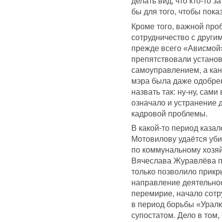
делать вид, что кто-то 
бы для того, чтобы пока
Кроме того, важной про
сотрудничество с други
прежде всего «Ависмой»
препятствовали устано
самоуправлением, а ка
мэра была даже одобре
назвать так: ну-ну, сами
означало и устранение 
кадровой проблемы.
В какой-то период каза
Мотовилову удаётся уби
по коммунальному хозяй
Вячеслава Журавлёва п
только позволило прик
направление деятельнос
перемирие, начало сотр
в период борьбы «Уралк
супостатом. Дело в том,