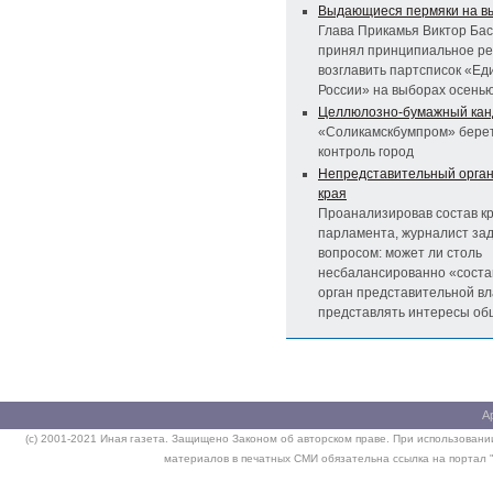
Выдающиеся пермяки на в
Глава Прикамья Виктор Ба
принял принципиальное р
возглавить партсписок «Ед
России» на выборах осенью
Целлюлозно-бумажный кан
«Соликамскбумпром» бере
контроль город
Непредставительный орган
края
Проанализировав состав к
парламента, журналист за
вопросом: может ли столь
несбалансированно «сост
орган представительной вл
представлять интересы об
А
(c) 2001-2021 Иная газета. Защищено Законом об авторском праве. При использовании
материалов в печатных СМИ обязательна ссылка на портал