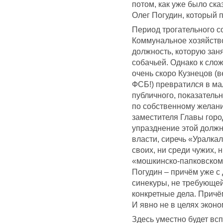
потом, как уже было ск
Олег Погудин, который 
Период трогательного с
Коммунальное хозяйство
должность, которую заня
собачьей. Однако к слож
очень скоро Кузнецов (
ФСБ!) превратился в мал
публичного, показательн
по собственному желани
заместителя Главы горо
упразднение этой должн
власти, сиречь «Уралка
своих, ни среди чужих, 
«мошкинско-папковском
Погудин – причём уже с 
синекуры, не требующей
конкретные дела. Причё
И явно не в целях экон
Здесь уместно будет вс