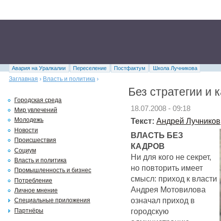
Авария на Уралкалии
Переселение
Постфактум
Школа Лучникова
Заглавная
›
Власть и политика
›
Без стратегии и 
Городская среда
18.07.2008 - 09:18
Мир увлечений
Текст:
Андрей Лучников
Молодежь
Новости
ВЛАСТЬ БЕЗ
Происшествия
КАДРОВ
Социум
Ни для кого не секрет,
Власть и политика
но повторить имеет
Промышленность и бизнес
смысл: приход к власти
Потребление
Андрея Мотовилова
Личное мнение
означал приход в
Специальные приложения
городскую
Партнёры