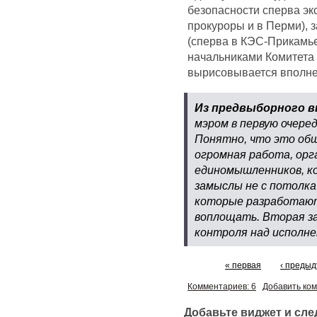
безопасности сперва эк
прокуроры и в Перми), 
(сперва в КЭС-Прикамье
начальниками Комитета 
вырисовывается вполне
Из предвыборного 
мэром в первую очере
Понятно, что это общ
огромная работа, орг
единомышленников, к
замыслы не с потолка
которые разработают
воплощать. Вторая за
контроля над исполн
« первая
‹ преды
Комментариев: 6
Добавить ко
Добавьте виджет и сл