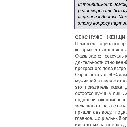
истеблишмент демокра
реанимировать бывшую
вице-президенты. Мне
этому вопросу партий
СЕКС НУЖЕН ЖЕНЩИН
Немецкие социологи про
которых есть постоянны
Оказывается, сексуальн
длительности отношени
прекрасного пола встре
Опрос показал: 60% дам
мужчиной в начале отно
этот показатель падает 
остается нужным лишь 
подобной закономерност
желания отнюдь не озна
пришли к выводу, что дл
главное. Социальный опр
идеальных партнеров д