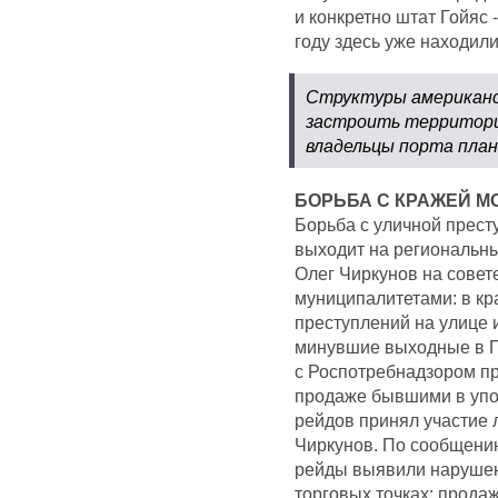
и конкретно штат Гойяс
году здесь уже находили
Структуры американс
застроить территори
владельцы порта план
БОРЬБА С КРАЖЕЙ М
Борьба с уличной прест
выходит на региональны
Олег Чиркунов на совет
муниципалитетами: в к
преступлений на улице 
минувшие выходные в П
с Роспотребнадзором пр
продаже бывшими в упо
рейдов принял участие 
Чиркунов. По сообщени
рейды выявили нарушен
торговых точках: продаж