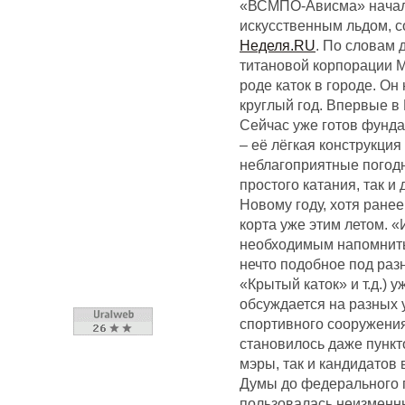
«ВСМПО-Ависма» начало
искусственным льдом, с
Неделя.RU
. По словам 
титановой корпорации М
роде каток в городе. Он
круглый год. Впервые в
Сейчас уже готов фунда
– её лёгкая конструкция
неблагоприятные погодн
простого катания, так и
Новому году, хотя ранее
корта уже этим летом. «
необходимым напомнить 
нечто подобное под ра
«Крытый каток» и т.д.) 
обсуждается на разных 
спортивного сооружени
становилось даже пункт
мэры, так и кандидатов 
Думы до федерального п
пользовалась неизменн