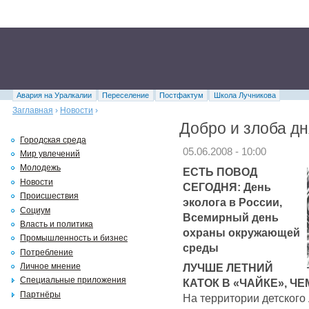
Авария на Уралкалии
Переселение
Постфактум
Школа Лучникова
Заглавная
›
Новости
›
Добро и злоба дн
Городская среда
05.06.2008 - 10:00
Мир увлечений
Молодежь
ЕСТЬ ПОВОД
Новости
СЕГОДНЯ: День
Происшествия
эколога в России,
Социум
Всемирный день
Власть и политика
охраны окружающей
Промышленность и бизнес
среды
Потребление
ЛУЧШЕ ЛЕТНИЙ
Личное мнение
Специальные приложения
КАТОК В «ЧАЙКЕ», Ч
Партнёры
На территории детског