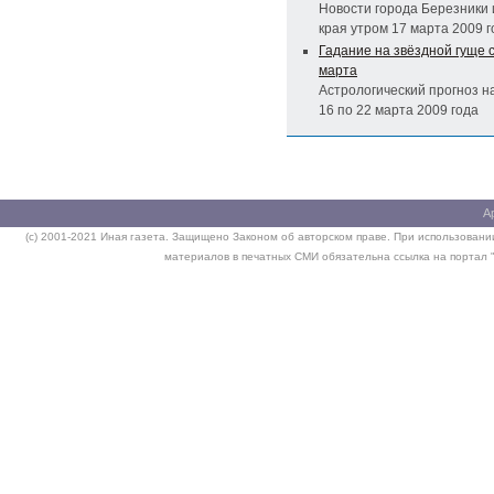
Новости города Березники 
края утром 17 марта 2009 г
Гадание на звёздной гуще с
марта
Астрологический прогноз н
16 по 22 марта 2009 года
А
(c) 2001-2021 Иная газета. Защищено Законом об авторском праве. При использовании
материалов в печатных СМИ обязательна ссылка на портал