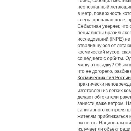
Гойяс, сообщил местным
неопознанный летающий
в метр, поверхность кот
слегка пропахав поле, п
Себастиан уверяет, что
пециалисты бразильског
исследований (INPE) не
отвалившуюся от летающ
космический мусор, ска
сошедшего с орбиты. Од
мягкую посадку? Обычно
что не догорело, разбив
Космических сил России
практически неповрежде
изготовлен из легких ко
делают обтекатели раке
занести даже ветром. Н
санитарного контроля 
жителям приближаться к 
эксперты Национальной 
излучает ли объект рад