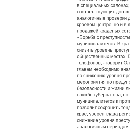
в специальных салонах;
соответствующих договор
аналогичные проверки д
краевом центре, но и в 
продажей краденых сото
«Борьба с преступностью
муниципалитетов. В кра
снизить уровень престу
общественных местах. В
телефонов, - говорит О
главам необходимо анал
по снижению уровня пре
мероприятия по предупр
безопасности и жизни лю
службе губернатора, по
муниципалитетов к про
позволит сохранить тен
крае, уверен глава регио
снижение уровня престу
аналогичным периодом п