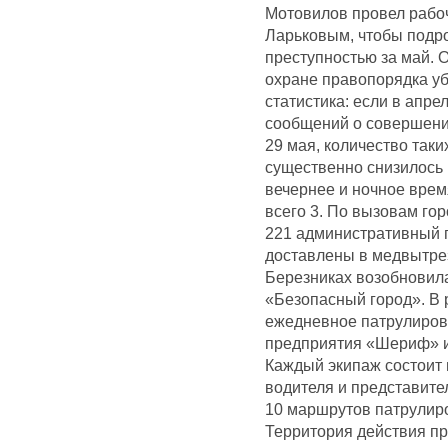
Мотовилов провел рабо
Ларьковым, чтобы подро
преступностью за май. 
охране правопорядка уб
статистика: если в апр
сообщений о совершени
29 мая, количество так
существенно снизилось
вечернее и ночное время
всего 3. По вызовам го
221 административный п
доставлены в медвытрезв
Березниках возобновил
«Безопасный город». В
ежедневное патрулирова
предприятия «Шериф» и 
Каждый экипаж состоит 
водителя и представите
10 маршрутов патрулиро
Территория действия п