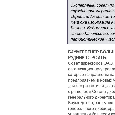
Экспертный совет по
службы принял решени
«Бритиш Американ Тоб
Kent она изобразила 
Японии. Ведомство у
законодательства, з
патриотические чувс
БАУМГЕРТНЕР БОЛЬШ
РУДНИК СТРОИТЬ
Совет директоров ОАО 
организационно-управле
которые направлены на
предприятием в новых 
для его развития и дост
с решением Совета дире
генерального директор
Баумгертнер, занимавши
генерального директора
управления бизнесом к