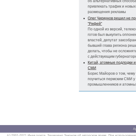
об альтернативных способ
привлекать трафик и новы
размещения рекламы
Олег Чиркунов решил не п
"Рифей"
По одной из версий, телек
готов был выкупить оппоне
властей, депутат заксобран
бывший глава региона реши
делать, чтобы не осложня
с действующим губернатор
Китай, атомные подлодки и
СМИ
Борис Майоров о том, чему
поучиться пермским СМИ у 
промышленников и атомны
А
(c) 2001-2021 Иная газета. Защищено Законом об авторском праве. При использовании