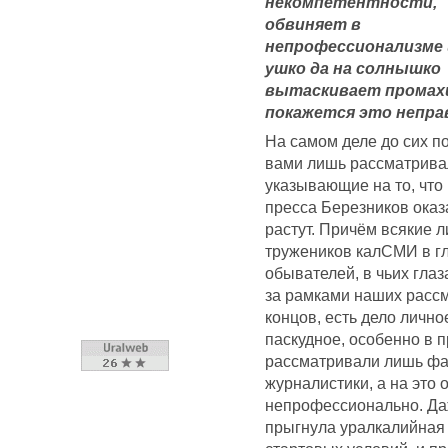
некомпетентности,
обвиняет в
непрофессионализме 
ушко да на солнышко
вытаскивает промахи
покажется это непра
На самом деле до сих п
вами лишь рассматрива
указывающие на то, что
пресса Березников оказ
растут. Причём всякие 
тружеников калСМИ в гл
обывателей, в чьих гла
за рамками наших рассм
концов, есть дело лично
паскудное, особенно в 
рассматривали лишь фа
журналистики, а на это 
непрофессионально. Да
прыгнула уралкалийная 