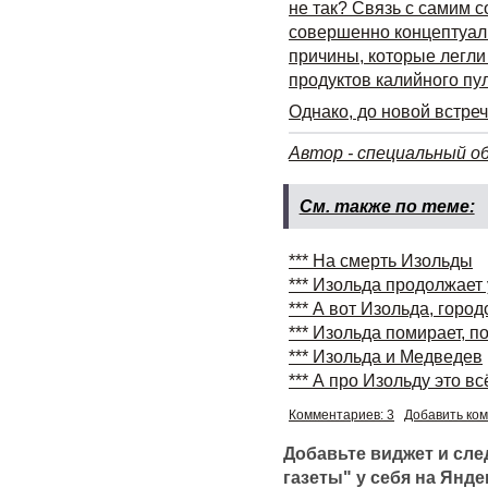
не так? Связь с самим с
совершенно концептуал
причины, которые легл
продуктов калийного пул
Однако, до новой встре
Автор - специальный о
См. также по теме:
*** На смерть Изольды
*** Изольда продолжает
*** А вот Изольда, городс
*** Изольда помирает, по
*** Изольда и Медведев
*** А про Изольду это вс
Комментариев: 3
Добавить ко
Добавьте виджет и сл
газеты" у себя на Янде