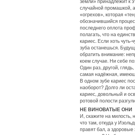
земли» принадлежит к эт
случайной промашкой, а
«огрехов», которая «тен
обозначившийся процес
последнего оплота про
полагать, что на единст
кариес. Если хоть чуть-ч
зуба останешься. Будущ
обратить внимание: неп
коем случае. Ни себе п
Один раз, другой, глядь
самая надёжная, имеющ
В одном зубе кариес по
наоборот? Долго ли ост
кариес, довольный и о
ротовой полости разгул
НЕ ВИНОВАТЫЕ ОНИ
И, скажите на милость, 
что там, откуда у Изоль
правят бал, а здоровые