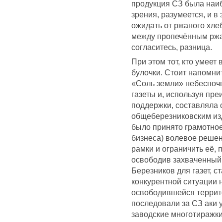
продукция СЗ была наиб
зрения, разумеется, и в
ожидать от ржаного хле
между пропечённым ржан
согласитесь, разница.
При этом тот, кто умеет
булочки. Стоит напомни
«Соль земли» небеспоч
газеты и, используя пр
поддержки, составляла 
общеберезниковским из
было принято грамотное
бизнеса) волевое реше
рамки и ограничить её,
освободив захваченный
Березников для газет, 
конкурентной ситуации н
освободившейся террит
последовали за СЗ аки 
заводские многотиражки