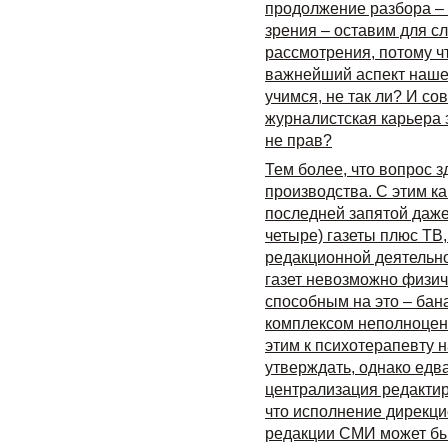
продолжение разбора – 
зрения – оставим для с
рассмотрения, потому ч
важнейший аспект нашей
учимся, не так ли? И с
журналистская карьера з
не прав?
Тем более, что вопрос з
производства. С этим ка
последней запятой даже
четыре) газеты плюс ТВ
редакционной деятельно
газет невозможно физиче
способным на это – бан
комплексом неполноцен
этим к психотерапевту 
утверждать, однако едва
централизация редактир
что исполнение дирекци
редакции СМИ может быт