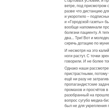
стартовых условий, и п
ветре, под присмотром 
разве что дистанцию дл
и укоротило – подписны
и «Городской газеты» б
вообще напоминали про
болезни пациенту. А те
два... Три! Вот и молоде
сиречь дотацию по муни
И несмотря на это кали
ноги растут. С точки зре
говорили. И не более то
Однако наши рассмотрен
пристрастными, потому 
ещё ни разу не затраги
пропагандистские задач
промахов и просчётов в
разобранный на прошл
вопрос сугубо медиа-биз
был не для укрепления 