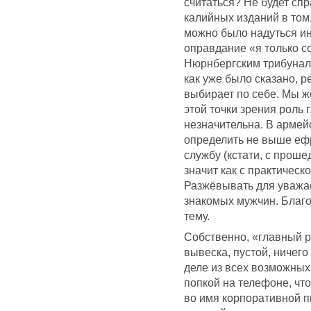
считаться? Не будет сп
калийных изданий в том
можно было надуться и
оправдание «я только с
Нюрнбергским трибунало
как уже было сказано, р
выбирает по себе. Мы ж
этой точки зрения роль
незначительна. В армей
определить не выше еф
службу (кстати, с проше
значит как с практическо
Разжёвывать для уважае
знакомых мужчин. Благо
тему.
Собственно, «главный р
вывеска, пустой, ничего
деле из всех возможных
попкой на телефоне, чт
во имя корпоративной п