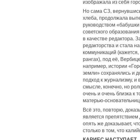
изображала из себя горо
Но сама СЗ, вернувшись
хлеба, продолжала выпе
руководством «бабушки
советского образования
в качестве редактора. З
редакторства и стала н
коммуникаций (кажется, 
рангах), под её, Вербицк
например, истории «Гор
земли» сохранялись и д
подход к журнализму, и
смысле, конечно, но ро
очень и очень близка к
матерью-основательниц
Всё это, повторю, доказ
является препятствием 
опять же доказывает, чт
столько в том, что кал
КАРИЕС НАСТУПАЕТ