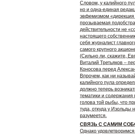
Словом, у калийного пу
но и одна-единая редак
эвфемизмом «дирекция 
прозываемая подобстрас
действительности не «со
настоящего собственник
себя журналист главног
самого крупного акцион
(Сильно ли, скажите, Ев
Виталий Третьяков – пе
Коносова перед Алекс
Впрочем, как ни называ
калийного пула определя
должно теперь возникат
тематики и содержания 
голова той рыбы, что пр
туда, откуда у Изольды н
разумеется.
СВЯЗЬ С САМИМ СОБ
Однако удовлетворимся 