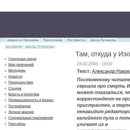
Авария на Уралкалии
Переселение
Постфактум
Школа Лучникова
Заглавная
›
Школа Лучникова
›
Там, откуда у Из
Городская среда
24.02.2008 - 18:00
Мир увлечений
Текст:
Александр Наков
Молодежь
Новости
Постоянному читат
Происшествия
сериала про смерть 
Социум
может показаться, ч
Власть и политика
корреспондент не пр
Промышленность и бизнес
пристрастен, а терп
Потребление
ненавидит редактор
Личное мнение
калийного пула и по
Специальные приложения
уличает их в
Партнёры