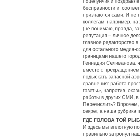
поцелуйчик и поздравле
бесправности и, соотве
признаются сами. И не т
коллегам, например, на
(не понимаю, правда, з
репутация – личное дело
главное редакторство 
для остального медиа-со
границами нашего город
Геннадия Селиванова, ч
вместе с прекращением 
подыскать запасной аэр
сравнения: работа прос
газеты», напротив, ока
работы в других СМИ, в 
Перечислить? Впрочем, 
секрет, а наша рубрика 
ГДЕ ГОЛОВА ТОЙ РЫ
И здесь мы вплотную по
правильно затронул наш